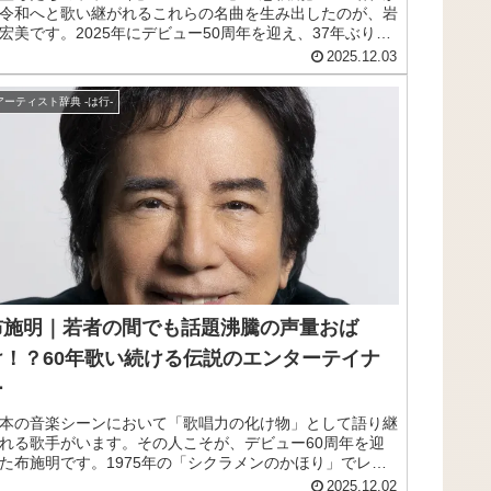
令和へと歌い継がれるこれらの名曲を生み出したのが、岩
宏美です。2025年にデビュー50周年を迎え、37年ぶりと
る紅白歌合戦出場も決定。今なお圧倒的な歌唱力で聴く者
2025.12.03
魅了し続ける彼女の魅力に迫ります。
アーティスト辞典 -は行-
布施明｜若者の間でも話題沸騰の声量おば
け！？60年歌い続ける伝説のエンターテイナ
ー
本の音楽シーンにおいて「歌唱力の化け物」として語り継
れる歌手がいます。その人こそが、デビュー60周年を迎
た布施明です。1975年の「シクラメンのかほり」でレコ
ド大賞を受賞し、現在も第一線で活躍を続ける彼の魅力に
2025.12.02