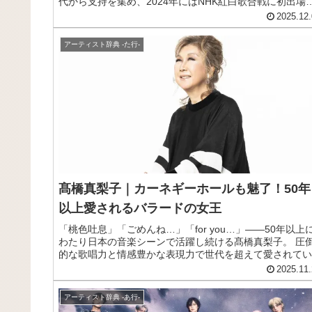
代から支持を集め、2024年にはNHK紅白歌合戦に初出場
果たしました。木梨憲武プロデュース・所ジョージ作詞作
2025.12.
の「全てあげよう」が大ヒットし、今最も注目を集める演
歌手の魅力に迫ります。
アーティスト辞典 -た行-
髙橋真梨子｜カーネギーホールも魅了！50年
以上愛されるバラードの女王
「桃色吐息」「ごめんね…」「for you…」——50年以上
わたり日本の音楽シーンで活躍し続ける髙橋真梨子。 圧
的な歌唱力と情感豊かな表現力で世代を超えて愛されてい
す。 この記事では、彼女の経歴とおすすめ曲をご紹介し
2025.11.
す。
アーティスト辞典 -あ行-