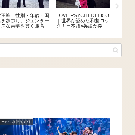
玉置浩二｜日本一歌が上
.ENDRECHERI.｜全曲
THE P
手い！？魂を揺さぶる、
自作自演！堂本剛が極め
5年ぶ
日本屈指の天才シンガー
る、唯一無二のファンク
ー」を8
世界
ース 
解禁も
アーティスト辞典 -か行-