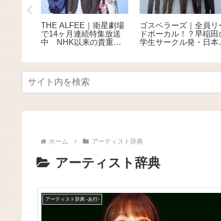
DELICO
LANA｜湘南生まれのヒ
back number（バック
和製ロッ
ップホップクイーン！テ
ンバー）の魅力 – 感動
語が織り
ィーンの心を代弁する次
な歌詞と圧巻のライブ
デュオ
世代フィメールラッパー
人気の実力派バンド
ホーム
アーティスト辞典
アーティスト辞典
アーティスト辞典 -あ行-