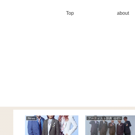
Top
about
-
アーティスト辞典 -ら行-
アーティスト辞典 -は行-