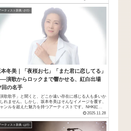
ります。
アーティスト辞典 -さ行-
坂本冬美｜「夜桜お七」「また君に恋してる」
——演歌からロックまで響かせる、紅白出場
37回の名手
演歌歌手」と聞くと、どこか遠い存在に感じる人も多いか
しれません。しかし、坂本冬美はそんなイメージを覆す、
ャンルを超えた魅力を持つアーティストです。NHK紅白
合戦に37回出場という実績を誇りながら、ロックユニッ
2025.11.28
での活動やYouTuberとしての一面も持つ彼女。この記事
は、坂本冬美の来歴から代表曲まで、その魅力をサクッと
アーティスト辞典 -は行-
紹介します。