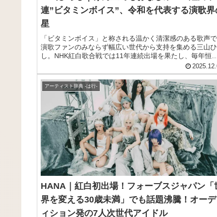
連”ビタミンボイス”、令和を代表する演歌界
星
「ビタミンボイス」と称される温かく清潔感のある歌声で
演歌ファンのみならず幅広い世代から支持を集める三山ひ
し。NHK紅白歌合戦では11年連続出場を果たし、毎年恒
のけん玉ギネス記録挑戦は年末の風物詩となっています。
2025.12.
の記事では、紅白常連歌手へと駆け上がった三山ひろしの
ロフィールや来歴、おすすめ曲をわかりやすく紹介します
アーティスト辞典 -は行-
HANA｜紅白初出場！フォーブスジャパン「
界を変える30歳未満」でも話題沸騰！オーデ
ィション発の7人次世代アイドル