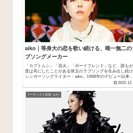
aiko｜等身大の恋を歌い続ける、唯一無二の
ブソングメーカー
「カブトムシ」「花火」「ボーイフレンド」など、誰もが
度は耳にしたことがある珠玉のラブソングを生み出し続け
シンガーソングライター・aiko。1998年のデビュー以来
等身大の恋愛を描いた歌詞と耳に残るメロディで、世代を
2025.12.
えて愛され続けています。この記事では、aikoの基本情報
らおすすめ曲まで、初めて知る方にもわかりやすく紹介し
アーティスト辞典 -ま行-
す。