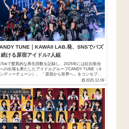
ANDY TUNE｜KAWAII LAB.発、SNSでバズ
り続ける原宿アイドル7人組
ikTokで驚異的な再生回数を記録し、2025年には紅白歌合
への出場も果たしたアイドルグループCANDY TUNE（キ
ンディーチューン）。 「原宿から世界へ」をコンセプト
掲げ、SNSを中心に急成長を遂げている注目の7人組で
2025.12.09
。 この記事では、CANDY TUNEのメンバー紹介から来
、おすすめ楽曲まで、グループの魅力をコンパクトにお届
アーティスト辞典 -あ行-
します。