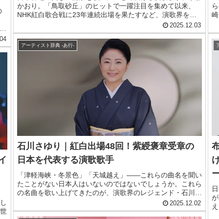
かおり。「鳥取砂丘」のヒットで一躍注目を集めて以来、
ら
の
NHK紅白歌合戦に23年連続出場を果たすなど、演歌界を代
崎
表する存在として活躍しています。2025年にはデビュー30
な
2025.12.03
周年を迎え、ますます精力的に活動中。この記事では、そん
を
コン
04
な「ご当地ソングの女王」の魅力に迫ります。
6
アーティスト辞典 -あ行-
ぶ
詳し
石川さゆり｜紅白出場48回！紫綬褒章受章の
イ
日本を代表する演歌歌手
「津軽海峡・冬景色」「天城越え」——これらの曲名を聞い
たことがない日本人はいないのではないでしょうか。これら
日
の名曲を歌い上げてきたのが、演歌界のレジェンド・石川さ
が
ゆりです。紅白歌合戦に紅組歴代最多となる48回出場を果
し
2025.12.02
え
たし、今なお第一線で活躍を続ける彼女の魅力を紹介しま
世
ー
す。å