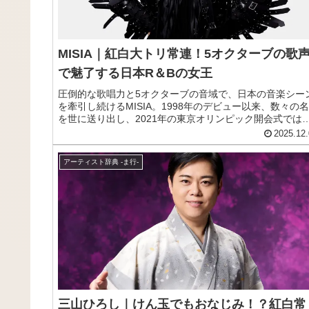
MISIA｜紅白大トリ常連！5オクターブの歌
で魅了する日本R＆Bの女王
圧倒的な歌唱力と5オクターブの音域で、日本の音楽シー
を牽引し続けるMISIA。1998年のデビュー以来、数々の
を世に送り出し、2021年の東京オリンピック開会式では
歌「君が代」を独唱するなど、まさに日本を代表する歌姫
2025.12.
して活躍しています。この記事では、MISIAのプロフィー
や来歴、おすすめ曲をわかりやすく紹介します。
アーティスト辞典 -ま行-
三山ひろし｜けん玉でもおなじみ！？紅白常