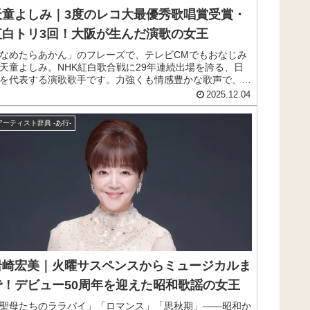
天童よしみ｜3度のレコ大最優秀歌唱賞受賞・
紅白トリ3回！大阪が生んだ演歌の女王
なめたらあかん」のフレーズで、テレビCMでもおなじみ
天童よしみ。NHK紅白歌合戦に29年連続出場を誇る、日
を代表する演歌歌手です。力強くも情感豊かな歌声で、世
を超えて愛され続けています。この記事では、天童よしみ
2025.12.04
プロフィールから代表曲、公式SNSまでまとめてご紹介し
す。
アーティスト辞典 -あ行-
岩崎宏美｜火曜サスペンスからミュージカルま
で！デビュー50周年を迎えた昭和歌謡の女王
聖母たちのララバイ」「ロマンス」「思秋期」——昭和か