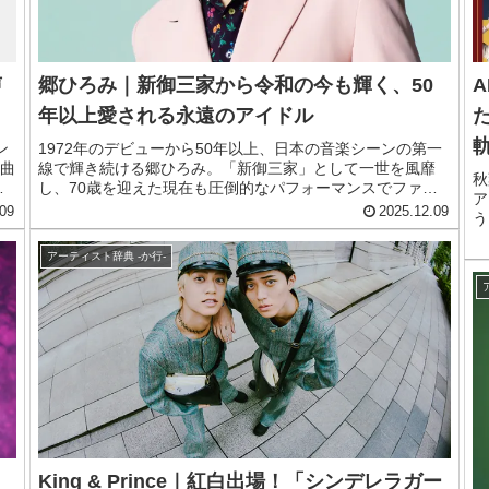
声
郷ひろみ｜新御三家から令和の今も輝く、50
年以上愛される永遠のアイドル
ン
1972年のデビューから50年以上、日本の音楽シーンの第一
名曲
線で輝き続ける郷ひろみ。「新御三家」として一世を風靡
秋
国
し、70歳を迎えた現在も圧倒的なパフォーマンスでファン
ア
と
を魅了し続けています。紅白歌合戦通算37回出場という記
09
2025.12.09
う
ル
録を持つ、日本を代表するエンターテイナーの魅力に迫りま
近
す。
た
アーティスト辞典 -か行-
力
す
King & Prince｜紅白出場！「シンデレラガー