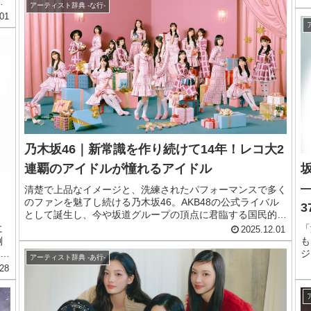
を
迫
アーティスト辞典 -な行-
曲
01
歌
乃木坂46｜新常識を作り続けて14年！レコ大2
連覇のアイドルが憧れるアイドル
清楚で上品なイメージと、洗練されたパフォーマンスで多く
のファンを魅了し続ける乃木坂46。AKB48の公式ライバル
として誕生し、今や坂道グループの頂点に君臨する国民的ア
イドルグループです。日本レコード大賞を2年連続で受賞す
に
「
2025.12.01
るなど、音楽的な評価も高い彼女たちの魅力に迫ります。
倒
も
ま
ジ
アーティスト辞典 -あ行-
ま
歌
28
ト
で
ご