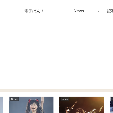
電子ばん！
News
記
アーティスト辞典 -ら行-
アーティスト辞典 -は行-