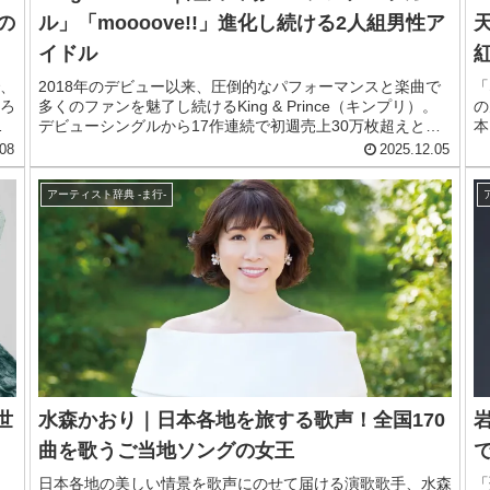
の
ル」「moooove!!」進化し続ける2人組男性ア
イドル
、
2018年のデビュー以来、圧倒的なパフォーマンスと楽曲で
「
ろ
多くのファンを魅了し続けるKing & Prince（キンプリ）。
の
例
デビューシングルから17作連続で初週売上30万枚超えとい
本
こ
うオリコン歴代1位の記録を持ち、今なお進化を続ける彼ら
代
08
2025.12.05
プ
の魅力に迫ります。
の
。
ま
アーティスト辞典 -ま行-
世
水森かおり｜日本各地を旅する歌声！全国170
曲を歌うご当地ソングの女王
日本各地の美しい情景を歌声にのせて届ける演歌歌手、水森
「