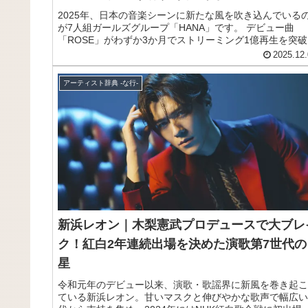
2025年、日本の音楽シーンに新たな風を吹き込んでいる
が7人組ガールズグループ「HANA」です。 デビュー曲
「ROSE」がわずか3か月でストリーミング1億再生を突破
し、「Blue Jeans」では女性グループ史上初となるオリ
2025.12.
ストリーミングランキング9週連続1位を達成。 さらに第7
回NHK紅白歌合戦への初出場も決定するなど、まさに飛
アーティスト辞典 -な行-
鳥を落とす勢いで活躍中です。 今注目のHANAについて
く紹介します。
新浜レオン｜木梨憲武プロデュースで大ブレ
ク！紅白2年連続出場を決めた演歌第7世代の
星
令和元年のデビュー以来、演歌・歌謡界に新風を巻き起こ
ている新浜レオン。甘いマスクと伸びやかな歌声で幅広い