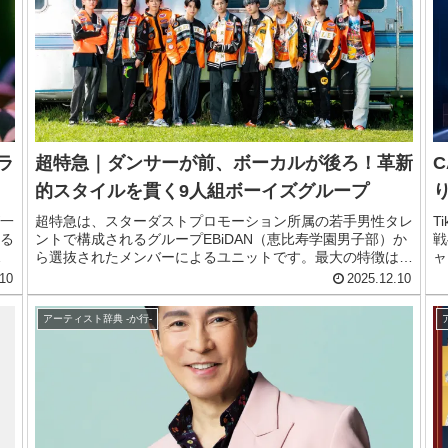
ラ
超特急｜ダンサーが前、ボーカルが後ろ！革新
C
的スタイルを貫く9人組ボーイズグループ
一
超特急は、スターダストプロモーション所属の若手男性タレ
T
る
ントで構成されるグループEBiDAN（恵比寿学園男子部）か
戦
、
ら選抜されたメンバーによるユニットです。最大の特徴は
ャ
超
「メインダンサー＆バックボーカル」という唯一無二のパフ
に
10
2025.12.10
か
ォーマンススタイル。一般的なダンス＆ボーカルグループと
す
ま
は逆に、ダンサーがステージ前方で魅せ、ボーカルが後方か
歴
アーティスト辞典 -か行-
ら歌声を届けるという斬新な構成で、エンターテインメント
け
性の高いライブパフォーマンスが持ち味です。今回は、そん
な超特急の独特な世界観をご紹介します。