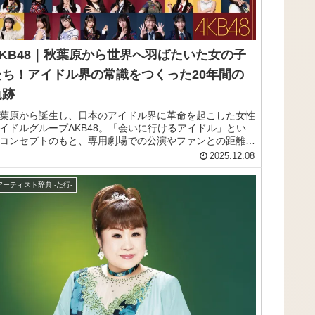
AKB48｜秋葉原から世界へ羽ばたいた女の子
たち！アイドル界の常識をつくった20年間の
軌跡
葉原から誕生し、日本のアイドル界に革命を起こした女性
イドルグループAKB48。「会いに行けるアイドル」とい
コンセプトのもと、専用劇場での公演やファンとの距離の
さを武器に、数々のミリオンヒットを生み出してきまし
2025.12.08
。2025年12月に結成20周年を迎えた今もなお、新たな魅
を発信し続けるAKB48の歴史と楽曲の魅力をご紹介しま
アーティスト辞典 -た行-
。