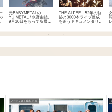
ナ
RADWIMPS ｜「前前前
布施明｜若者の間でも話
的
世」から9年、メンバー
題沸騰の声量おばけ！？
で
構成変更を経ても褪せな
60年歌い続ける伝説の
い、哲学的ながらも甘酸
エンターテイナー
っぱい青春サウンド
アーティスト辞典 -た行-