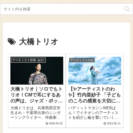
大橋トリオ
アーティスト辞典 -あ行-
アーティストのわ
大橋トリオ｜ソロでもト
【✨アーティストのわ
リオ！CMで耳にするあ
✨】竹内亜紗子 「子ども
の声は、ジャズ・ポッ
のころの感覚を大切にし
プ・映像音楽を操るマル
たいなって意識は、結構
大橋トリオは、兵庫県西宮市
バディットマガジンWEBば
チプレイヤー
強いのかもしれないです
生まれ・千葉県出身のシンガ
ん！でイチオシのアーティス
ーソングライター、作曲家、
トを紹介し輪を繋いでいく
ね」
編曲家、音楽プロデューサー
「アーティストのわ 」。今回
2026.04.02
2024.06.11
です。 ジャズ・ポップス・フ
は「竹内 亜紗子」さんのイン
ォークなど多彩なジャンルを
タビューをお送りします。