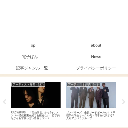
Top
about
電子ばん！
News
記事ジャンル一覧
プライバシーポリシー
アーティスト辞典 -ら行-
アーティスト辞典 -か行-
ア
の個
RADWIMPS ｜「前前前世」から9年、メ
ゴスペラーズ｜全員リードボーカル！？早
布施
た多
ンバー構成変更を経ても褪せない、哲学的
稲田の学生サークル発・日本を代表する5
け！
ながらも甘酸っぱい青春サウンド
人組アカペラグループ
ナー