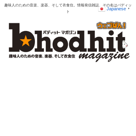
趣味人のための音楽、楽器、そして衣食住。情報発信雑誌、その名はバディッ
Japanese
▼
ト