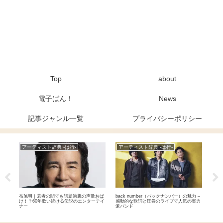
Top
about
電子ばん！
News
記事ジャンル一覧
プライバシーポリシー
アーティスト辞典 -は行-
アーティスト辞典 -は行-
ア
、メ
布施明｜若者の間でも話題沸騰の声量おば
back number（バックナンバー）の魅力 –
&T
学的
け！？60年歌い続ける伝説のエンターテイ
感動的な歌詞と圧巻のライブで人気の実力
性が
ナー
派バンド
国籍