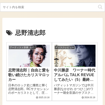
忌野清志郎
アーティスト辞典 -あ行-
ディスクレビュー
忌野清志郎｜自由と愛を
中川勝彦 ワーナー時代
歌い続けたカリスマロッ
アルバム TALK REVUE
カー
してみたい（5）最終回
『MAJI-MAGIC』
日本のロック史に燦然と輝く
バディットマガジンでは中川
忌野清志郎。RCサクセション
勝彦(なかがわ かつひこ)のワ
のボーカリストとして、圧倒
ーナー期全音源のサブスク解
的なライブパフォーマンスと
禁を祝して、共にかっちゃん
2025.10.16
2024.03.19
メッセージ性の強い楽曲で時
フォロワーを自認する村上あ
代を駆け抜けました。反骨精
やのと北村和孝による対談に