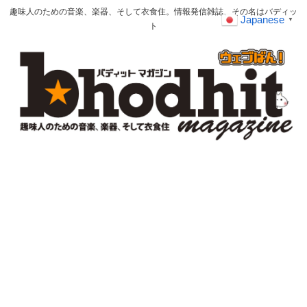
趣味人のための音楽、楽器、そして衣食住。情報発信雑誌、その名はバディッ
Japanese
▼
ト