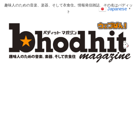
趣味人のための音楽、楽器、そして衣食住。情報発信雑誌、その名はバディッ
Japanese
▼
ト