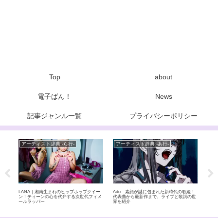
Top
about
電子ばん！
News
記事ジャンル一覧
プライバシーポリシー
アーティスト辞典 -ら行-
アーティスト辞典 -あ行-
Ne
力 –
LANA｜湘南生まれのヒップホップクイー
Ado 素顔が謎に包まれた新時代の歌姫！
THE
実力
ン！ティーンの心を代弁する次世代フィメ
代表曲から最新作まで、ライブと歌詞の世
達成
ールラッパー
界を紹介
国2