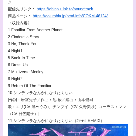
ク
配信先リンク：
https://chinpui.lnk.to/soundtrack
商品ページ：
https://columbia.jp/prod-info/COKM-46124/
〈収録内容〉
1.Familiar From Another Planet
2.Cinderella Story
3.No, Thank You
4.Night1
5.Back In Time
6.Dress Up
7.Multiverse Medley
8.Night2
9.Return Of The Familiar
10.シンデレラなんかになりたくない
[作詞：岩室先子／作曲：池 毅／編曲：山本健司
歌：エリ(CV:潘めぐみ)、チンプイ（CV:久野美咲）コーラス：ママ
（CV:日笠陽子）]
11.シンデレラなんかになりたくない（荘子it REMIX）