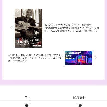
クながらも“NEWWORLD”なわ
タート！
タート！
けなので、新たなREBECCAの
勇姿を見せてくれるのは間違い
ない。
【バディットマガジン電子ばん！】飯村学史
『Immersive California Collective 〜イマーシブなカ
リフォルニアの断片集〜』 vol.015 ~錆びだらけ
のギター vol.2~『ジェームスという名に託された想
い』 、本日6/5(金)12:00公開！
第21回 KKBOX MUSIC AWARDS｜サマソニ2026
出演の台湾バンド・告五人、Ayumu Imazuらが台
北アリーナに登場
Top
運営会社
© 2023~2026 bhodhit magazine co. / bhodhit LLC