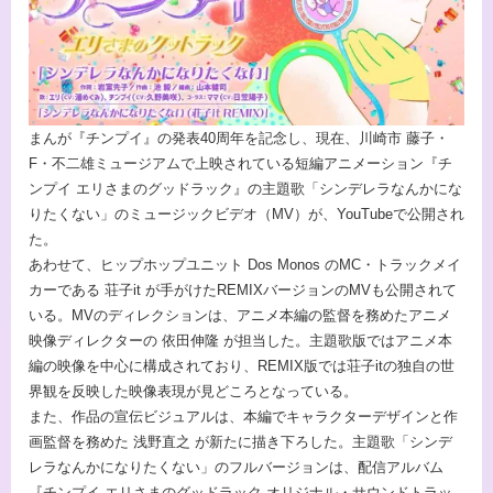
まんが『チンプイ』の発表40周年を記念し、現在、川崎市 藤子・
F・不二雄ミュージアムで上映されている短編アニメーション『チ
ンプイ エリさまのグッドラック』の主題歌「シンデレラなんかにな
りたくない」のミュージックビデオ（MV）が、YouTubeで公開され
た。
あわせて、ヒップホップユニット Dos Monos のMC・トラックメイ
カーである 荘子it が手がけたREMIXバージョンのMVも公開されて
いる。MVのディレクションは、アニメ本編の監督を務めたアニメ
映像ディレクターの 依田伸隆 が担当した。主題歌版ではアニメ本
編の映像を中心に構成されており、REMIX版では荘子itの独自の世
界観を反映した映像表現が見どころとなっている。
また、作品の宣伝ビジュアルは、本編でキャラクターデザインと作
画監督を務めた 浅野直之 が新たに描き下ろした。主題歌「シンデ
レラなんかになりたくない」のフルバージョンは、配信アルバム
『チンプイ エリさまのグッドラック オリジナル・サウンドトラッ