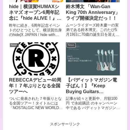
鈴木博文 「Wan-Gan
hide｜横須賀HUMAXシ
King 70th Anniversary」
ネマズ オープン6周年記
ライブ開催決定だっ！！
念に『hide ALIVE！』ラ
イブ映像上映会決定
ムーンライダーズ鈴木慶一の実
昨年に続き、6周年記念イベン
弟である鈴木博文。このたび5
トのひとつとして、横須賀出身
月19日に70歳の誕生日を迎える
のhide(X JAPAN / hide with
鈴木 博文の古希記念ライブ
Spread Beaver / zilch）のライ
「Wan-Gan King 70th
ブ映像『hide ALIVE！』を上映
News
News
Anniversary」が、6月1日 (土)新
致します。
代田 FEVERにて開催されるこ
とが決定した。
REBECCAデビュー40周
【バディットマガジン電
年！ 7 年ぶりとなる全国
子ばん！】『Keep
ツアーへ
Buying Guitars
Forever』～ギターが欲
ついに発表された７年振りとな
記事が続々と更新中、月額100
しくて、欲しくて止まら
る全国ツアー！タイトルには
円 で永続購読 のキャンペーン
「NOSTALGIC NEW WORLD
中である バディットマガジン電
ない～ Vol.1 「1本だけで
TOUR 2024」とあって、おそら
子ばん！2025年7月25(金) 18:00
は、満足できない不治の
く80年代楽曲もたっぷり届けて
に公開の記事は、元『Player』
病です」菊池真平、
くれるセットリストが用意され
誌のライター菊池真平によるギ
スポンサーリンク
7/25(金) 18:00より連載ス
ると思われるが、ノスタルジッ
ターへの想いを綴るコラムがス