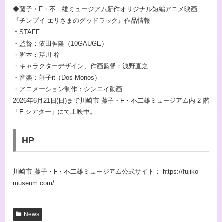
◆藤子・F・不二雄ミュージアム新作オリジナル短編アニメ映画
『チンプイ エリさまのグッドラック』作品情報
＊STAFF
・監督：依田伸隆（10GAUGE）
・脚本：芹川 梓
・キャラクターデザイン、作画監督：浅野直之
・音楽：荘子it（Dos Monos）
・アニメーション制作：シンエイ動画
2026年6月21日(日)まで川崎市 藤子・F・不二雄ミュージアム内 2 階
「F シアター」にて上映中。
HP
川崎市 藤子・F・不二雄ミュージアム公式サイト： https://fujiko-
museum.com/
News