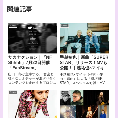
関連記事
News
News
サカナクション｜『NF
手越祐也｜新曲「SUPER
Shhhh』7月22日開催
STAR」リリース！MVも
「FanStream」
公開！手越祐也×マイキに
「StreamPass」で有料
よるスペシャル対談！！
山口一郎が主宰する、 音楽と
手越祐也×マイキ（作詞・作
配信決定
様々なカルチャーが混ざり合う
曲・編曲）による「SUPER
コンテンツを企画するプロジェ
STAR」スペシャル対談！MV撮
クト「NF」。今回、フジロック
影秘話も！4月某日、手越祐也
を目前に控えた7月22日（水）
の新曲「SUPER STAR」のMV
News
News
21時からオンラインDJイベント
撮影が朝から行なわれていた。
の開催が決定。音楽、オーディ
撮影後の手越とマイキに
オ
「SUPER STAR」制作の経緯
やMV撮影の感想を聞いた様子
をお届けする。