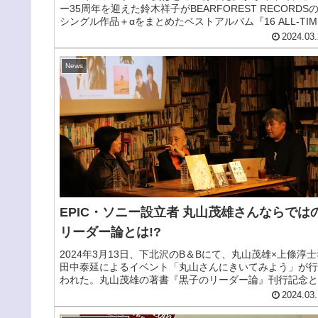
ー35周年を迎えた鈴木祥子がBEARFOREST RECORDS
シングル作品＋αをまとめたベストアルバム『16 ALL-TIM
SYOKOS BEARFOREST SINGLES AND MORE…2009-
2024.03.
20XX』がリリース。
News
EPIC・ソニー設立者 丸山茂雄さんならでは
リーダー論とは!?
2024年3月13日、下北沢のB＆Bにて、丸山茂雄×上條淳士
田中泰延によるイベント「丸山さんにきいてみよう」が行
われた。丸山茂雄の著書『黒子のリーダー論』刊行記念と
て企てられたものだが、満員御礼で、トーク内容も大変な
2024.03.
り上がりを見せた。