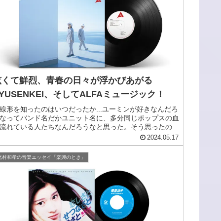
眩くて鮮烈、青春の日々が浮かびあがる
YUSENKEI、そしてALFAミュージック！
線形を知ったのはいつだったか...ユーミンが好きなんだろ
なってバンド名だかユニット名に、多分同じポップスの血
流れている人たちなんだろうなと思った。そう思ったのは
だけではないはずで、2003年のアルバムで『CITY
2024.05.17
USIC』ってタ...
北村和孝の音楽エッセイ「楽興のとき」