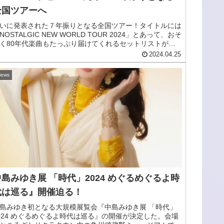
全国ツアーへ
いに発表された７年振りとなる全国ツアー！タイトルには
NOSTALGIC NEW WORLD TOUR 2024」とあって、おそ
く80年代楽曲もたっぷり届けてくれるセットリストが用
されると思われるが、ノスタルジックながら
2024.04.25
“NEWWORLD”なわけなので、新たなREBECCAの勇姿を
せてくれるのは間違いない。
ews
中島みゆき展 「時代」2024 めぐるめぐるよ時
代は巡る』開催迫る！
島みゆき初となる大規模展覧会『中島みゆき展 「時代」
024 めぐるめぐるよ時代は巡る』の開催が決定した。会場