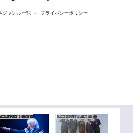
事ジャンル一覧
プライバシーポリシー
アーティスト辞典 -た行-
アーティスト辞典 -か行-
アーティスト