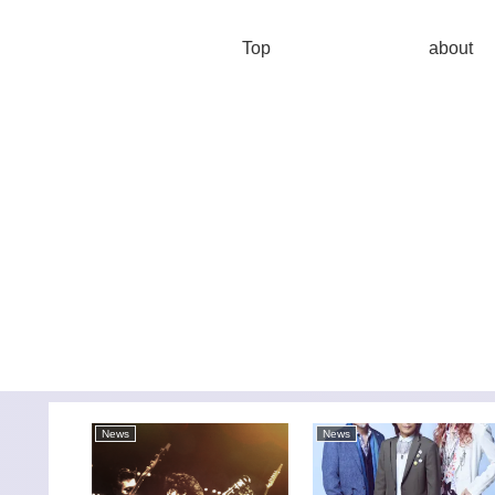
Top
about
News
News