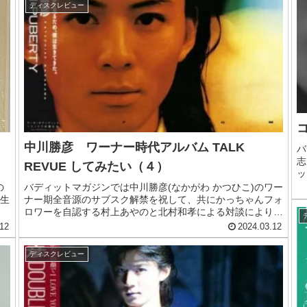
ディスクレビュー
中川勝彦 ワーナー時代アルバム TALK
バ
志
REVUE してみたい（４）
ッ
R
の
バディットマガジンでは中川勝彦(なかがわ かつひこ)のワー
定
生
ナー期全音源のサブスク解禁を祝して、共にかっちゃんフォ
ロワーを自認する村上あやのと北村和孝による対談により、
の
ワーナー期中川勝彦の音楽性について紐解いている。ここに
12
2024.03.12
第四回をお届けしよう。
ディスクレビュー