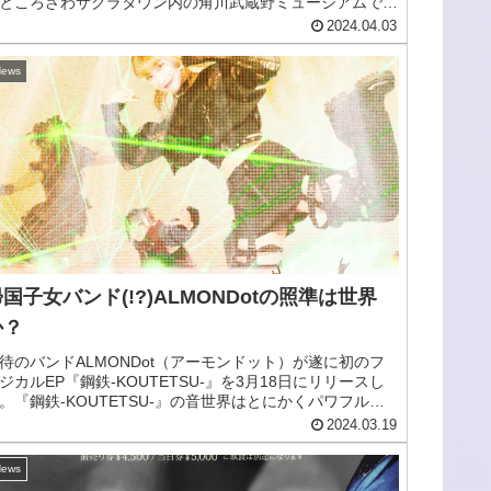
ところざわサクラタウン内の角川武蔵野ミュージアムで4
20日より開催される。会期は2024年4月20日(土)～6月23
2024.04.03
(日)で、4月分のチケットはすでに発売中だ。
ews
国子女バンド(!?)ALMONDotの照準は世界
か？
待のバンドALMONDot（アーモンドット）が遂に初のフ
ジカルEP『鋼鉄-KOUTETSU-』を3月18日にリリースし
。『鋼鉄-KOUTETSU-』の音世界はとにかくパワフルで
ンダストリアル。ヒップホップ経由のミクスチャーサウン
2024.03.19
の色合いも濃く、それでいてキャッチーな歌メロも盛り込
れたものだ。
ews