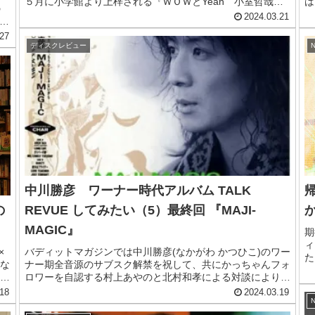
５月に小学館より上梓される『ＷＯＷとYeah 小室哲哉
は
の
～起こせよ、ムーヴメント～』は、小室哲哉の作曲、プロデ
月
2024.03.21
E
ュース論の集大成とも言える一冊になりそうである。
日
27
ディスクレビュー
N
帰
中川勝彦 ワーナー時代アルバム TALK
の
REVUE してみたい（5）最終回 『MAJI-
MAGIC』
期
ィ
×
バディットマガジンでは中川勝彦(なかがわ かつひこ)のワー
た
な
ナー期全音源のサブスク解禁を祝して、共にかっちゃんフォ
イ
し
ロワーを自認する村上あやのと北村和孝による対談により、
ド
盛
ワーナー期中川勝彦の音楽性について紐解いている。ここに
18
2024.03.19
ま
最終回をお届けしよう。
N