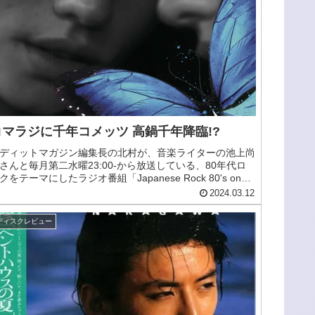
コマラジに千年コメッツ 高鍋千年降臨!?
ディットマガジン編集長の北村が、音楽ライターの池上尚
さんと毎月第二水曜23:00-から放送している、80年代ロ
クをテーマにしたラジオ番組「Japanese Rock 80's on
adio」に、千年コメッツの高鍋千年さんのゲスト出演が決
2024.03.12
！！
ディスクレビュー