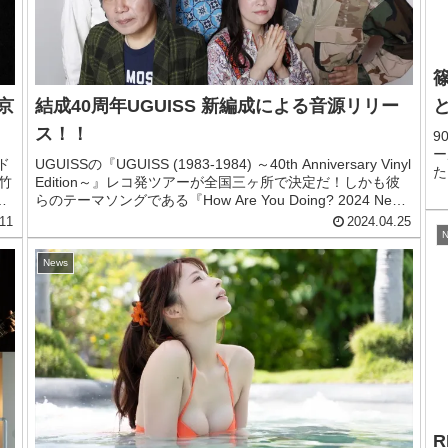
篠
京
結成40周年UGUISS 新編成による音源リリー
ス！！
9
ー
ド
UGUISSの『UGUISS (1983-1984) ～40th Anniversary Vinyl
た
竹
Edition～』レコ発ツアーが全国三ヶ所で決定だ！しかも彼
の
も
らのテーマソングである『How Are You Doing? 2024 New
言
り
Version』が新録されて配信限定でリリースされたのであ
11
2024.04.25
る！
N
News
R