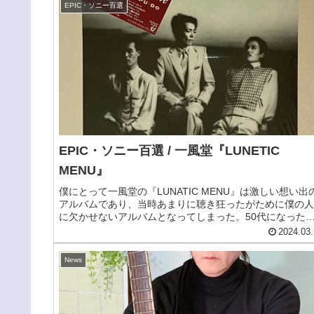
EPIC・ソニー百選
EPIC・ソニー百選 / 一風堂『LUNETIC
MENU』
僕にとって一風堂の『LUNATIC MENU』は激しい想い出
アルバムであり、当時あまりに聴き狂ったがために僕の人
に欠かせないアルバムとなってしまった。50代になった
今、満ち足りなかった青春の日々と共に眩く感じてしまう
2024.03.
だ。
News