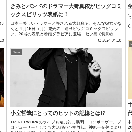
きみとバンドのドラマー大野真依がビッグコミ
ックスピリッツ表紙に！
つ
「
び
日本一美しいドラマーと評される大野真依。そんな彼女がな
ら
イ
んと４月15日（月）発売の「週刊ビッグコミックスピリッ
意
新代
ツ」20号の表紙と巻頭グラビアに登場！セブ島で撮影され
も
た最新写真集からのアザーカットがいち早く掲載されてい
18
2024.04.18
見
る。これがとっても美しい！
N
News
小室哲哉にとってのヒットの記憶とは!?
TM NETWORKのライブも精力的に展開、コンポーザー、プ
中
ロデューサーとしても大活躍の小室哲哉。神原一光著により
2
ュ