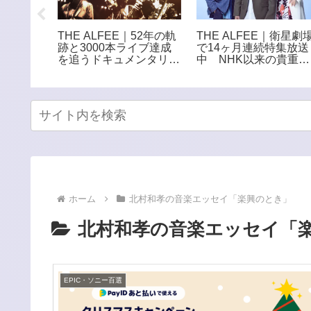
Lの
THE ALFEE｜衛星劇
THE ALFEE｜52年の軌
 水野由結、
で14ヶ月連続特集放送
跡と3000本ライブ達成
て所属事
中 NHK以来の貴重番
を追うドキュメンタリー
ズを退
組をCS初放送
映画公開 全国27館で
という世
上映へ
分自身の
ホーム
北村和孝の音楽エッセイ「楽興のとき」
北村和孝の音楽エッセイ「
EPIC・ソニー百選