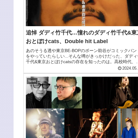
追悼 ダディ竹千代…憧れのダディ竹千代&東
おとぼけcats、Double hit Label
あのそうる透や東京BE-BOPのボーン助谷がコミックバン
をやっていたらしい...そんな噂がきっかけだった、ダディ
千代&東京おとぼけcatsの存在を知ったのは。高校時代、
っともおとぼけcatsの情報は得づらく、レコードも手に入
2024.05.
づらかっ...
News