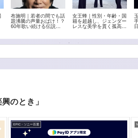
場
布施明｜若者の間でも話
女王蜂｜性別・年齢・国
題沸騰の声量おばけ！？
籍を超越し、ジェンダー
60年歌い続ける伝説の
レスな美学を貫く孤高の
エンターテイナー
ロックバンド
楽興のとき」
EPIC・ソニー百選
N