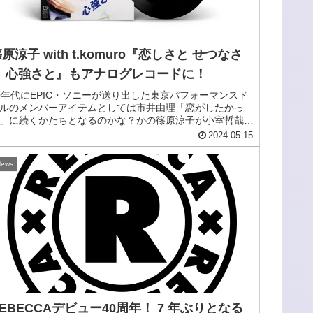
原涼子 with t.komuro『恋しさと せつなさ
と 心強さと』もアナログレコードに！
0年代にEPIC・ソニーが送り出した東京パフォーマンスド
ルのメンバーアイテムとしては市井由理「恋がしたかっ
」に続くかたちとなるのかな？かの篠原涼子が小室哲哉と
タッグで1994年、シーンを席巻した大ヒットシングル、
2024.05.15
わずと知れた『恋し...
ews
EBECCAデビュー40周年！ 7 年ぶりとなる