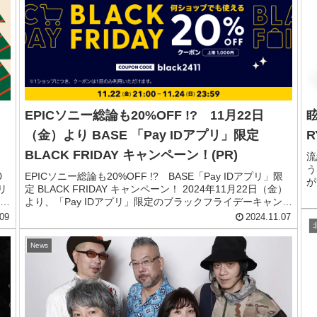
EPICソニー総論も20%OFF !? 11月22日
（金）より BASE 「Pay IDアプリ」限定
R
BLACK FRIDAY キャンペーン！(PR)
流
う
0
EPICソニー総論も20%OFF !? BASE「Pay IDアプリ」限
が
リ
定 BLACK FRIDAY キャンペーン！ 2024年11月22日（金）
僕
会
より、「Pay IDアプリ」限定のブラックフライデーキャンペ
M
ーンが開催されます。この機会をお見逃しなく！
09
2024.11.07
News