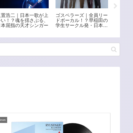
玉置浩二｜日本一歌が上
ゴスペラーズ｜全員リー
LOVE 
手い！？魂を揺さぶる、
ドボーカル！？早稲田の
｜世界
日本屈指の天才シンガー
学生サークル発・日本を
ク！日
代表する5人組アカペラ
なす極
グループ
ews