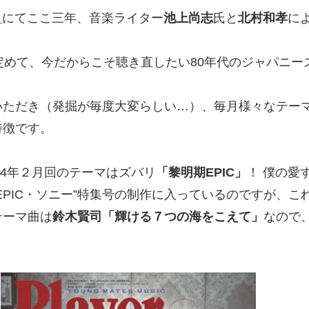
）
にてここ三年、音楽ライター
池上尚志
氏と
北村和孝
に
定めて、今だからこそ聴き直したい80年代のジャパニ
いただき（発掘が毎度大変らしい…）、毎月様々なテー
特徴です。
24年２月回のテーマはズバリ
「黎明期EPIC」
！ 僕の愛す
EPIC・ソニー”特集号の制作に入っているのですが、
テーマ曲は
鈴木賢司「輝ける７つの海をこえて」
なので