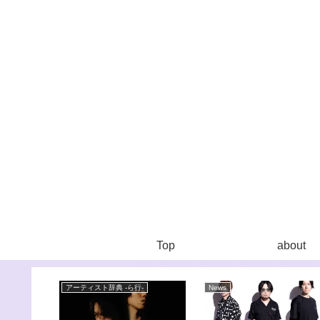
Top
about
アーティスト辞典 -ら行-
News