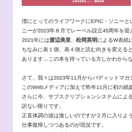
僕にとってのライフワークにEPIC・ソニー
ニーが2023年８月でレーベル設立45周年を
2021年には
渡辺美里
、
松岡英明
によるW表紙
ちなみに表１側、表４側と読む向きを変える
あります…この本を持っている方しかわから
さて、我々は2023年11月からバディットマ
このWebメディアに加えて昨年11月に初の紙
さらに今、サブスクリプションシステムによ
訳ない限りです。
正直体調の波は激しいのですが２月に入りよ
仕事復帰しつつあるのが現況です。