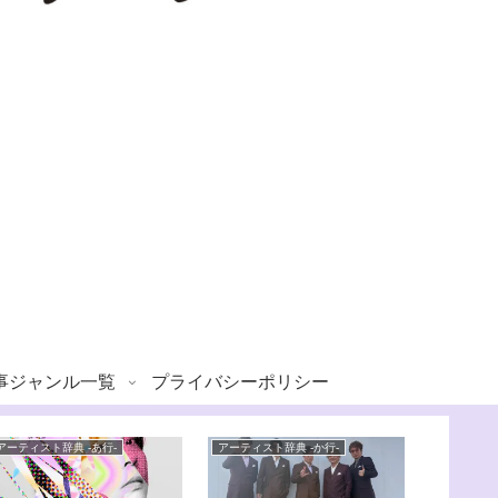
事ジャンル一覧
プライバシーポリシー
アーティスト辞典 -あ行-
アーティスト辞典 -か行-
アーティスト