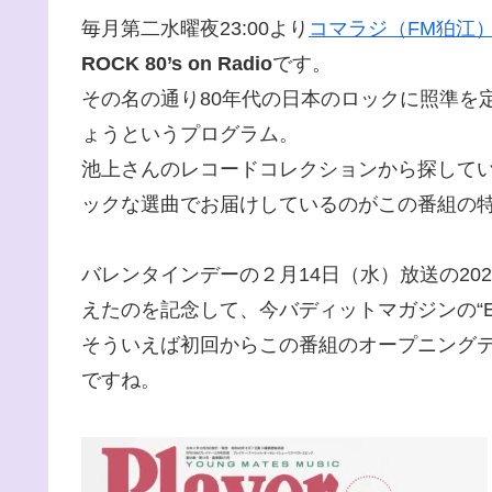
毎月第二水曜夜23:00より
コマラジ（FM狛江
ROCK 80’s on Radio
です。
その名の通り80年代の日本のロックに照準を
ょうというプログラム。
池上さんのレコードコレクションから探して
ックな選曲でお届けしているのがこの番組の
バレンタインデーの２月14日（水）放送の20
えたのを記念して、今バディットマガジンの“
そういえば初回からこの番組のオープニング
ですね。