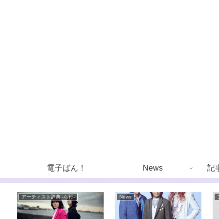
電子ばん！
News
記
アーティスト辞典 -ら行-
News