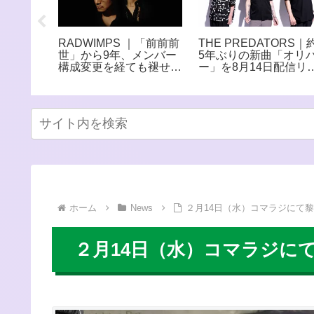
RADWIMPS ｜「前前前
THE PREDATORS｜
52年の軌
世」から9年、メンバー
5年ぶりの新曲「オリ
イブ達成
構成変更を経ても褪せな
ー」を8月14日配信リ
ンタリー
い、哲学的ながらも甘酸
ース 全楽曲のサブス
27館で
っぱい青春サウンド
解禁も決定
ホーム
News
２月14日（水）コマラジにて黎
２月14日（水）コマラジにて