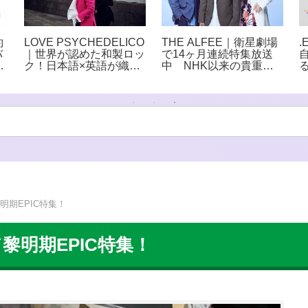
約
LOVE PSYCHEDELICO
THE ALFEE｜衛星劇場
.
バ
｜世界が認めた和製ロッ
で14ヶ月連続特集放送
リ
ク！日本語×英語が織り
中 NHK以来の貴重番
ク
なす極上ロックデュオ
組をCS初放送
明期EPIC特集！
黎明期EPIC特集！