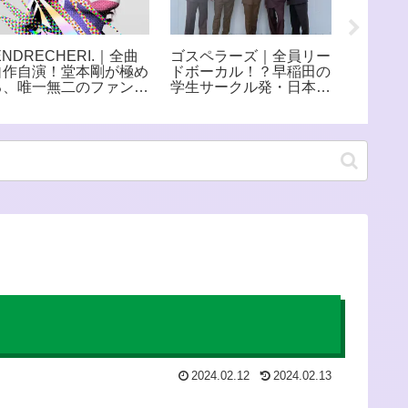
ENDRECHERI.｜全曲
ゴスペラーズ｜全員リー
玉置浩
自作自演！堂本剛が極め
ドボーカル！？早稲田の
手い！
る、唯一無二のファンク
学生サークル発・日本を
日本屈
世界
代表する5人組アカペラ
グループ
2024.02.12
2024.02.13