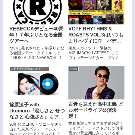
代田 FEVERにて開催されるこ
とが決定した。
REBECCAデビュー40周
VGPF RHYTHMS &
年！ 7 年ぶりとなる全国
ROASTS VOL.3はいつも
ツアーへ
よりヘヴィに!? バディ
ットマガジンの先行発売
ついに発表された７年振りとな
東京スカイツリー隣接の
も決定
る全国ツアー！タイトルには
MIZUMACHI LATTEST にて、
「NOSTALGIC NEW WORLD
ヴィンテージギター、プレミア
TOUR 2024」とあって、おそら
ムギターがアクリル製の
く80年代楽曲もたっぷり届けて
FUJIWARAディスプレイケース
北村和孝の音楽エッセイ「楽興のとき」
News
くれるセットリストが用意され
によって展示されつつ、ギター
ると思われるが、ノスタルジッ
やアンプをテーマとしたトーク
クながらも“NEWWORLD”なわ
セッションをはじめレジェンド
けなので、新たなREBECCAの
ギタリ...
勇姿を見せてくれるのは間違い
ない。
古希を迎えた高中正義 ビ
篠原涼子 with
ルボードライブ公演決
t.komuro『恋しさと せつ
定！
なさと 心強さと』もアナ
ログレコードに！
古希を迎えてますます絶好調！
90年代にEPIC・ソニーが送り
ライブアーティストとして何度
出した東京パフォーマンスドー
目かの黄金期に入っているギタ
ルのメンバーアイテムとしては