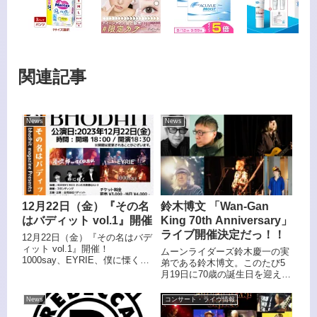
関連記事
News
News
12月22日（金）『その名
鈴木博文 「Wan-Gan
はバディット vol.1』開催
King 70th Anniversary」
ライブ開催決定だっ！！
12月22日（金）『その名はバデ
ィット vol.1』開催！
ムーンライダーズ鈴木慶一の実
1000say、EYRIE、僕に慄く、
弟である鈴木博文。このたび5
小次郎fefat 惺光玖拾玖 という
月19日に70歳の誕生日を迎える
豪華ラインナップ。バディット
鈴木 博文の古希記念ライブ
マガジンの編集長（元Player）
「Wan-Gan King 70th
News
コンサート・ライヴ情報
北村和孝渾身のライブイベン
Anniversary」が、6月1日 (土)新
ト！