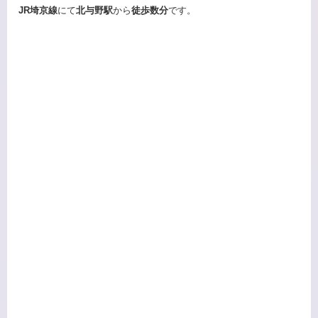
JR埼京線
にて
北与野駅
から
徒歩数分
です。