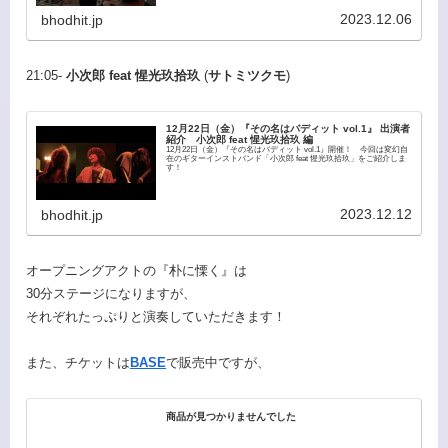
2023.12.06
bhodhit.jp
21:05-
⼩次郎 feat 惺光玖拾玖
(
サトミツクモ
)
12月22日（金）『その名はバディット vol.1』 出演者
紹介 ⼩次郎 feat 惺光玖拾玖 編
12月22日（金）『その名はバディット vol.1』開催！ 今回は変幻自
在のギターインストバンド「小次郎 feat 惺光玖拾玖」をご紹介しま
す！
2023.12.12
bhodhit.jp
オープニングアクトの『朴に慄く』は
30分ステージになりますが、
それぞれたっぷりと演奏していただきます！
また、チケットは
BASE
で販売中ですが、
商品が見つかりませんでした