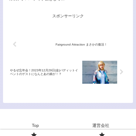
リスト高中正義が ビルボードラ
市井由理「恋がしたかった」に
イブ公演決定！
続くかたちとなるのかな？かの
篠原涼子が小室哲哉とのタッグ
スポンサーリンク
で1994年、シーンを席巻した大
ヒットシングル、言わずと知れ
た『恋し...
Fairground Attraction まさかの復活！
やるぜ忘年会！2023年12月29日(金)バディットイ
ベントのゲストになんとあの娘が！？
Top
運営会社
© 2023~2026 bhodhit magazine co. / bhodhit LLC