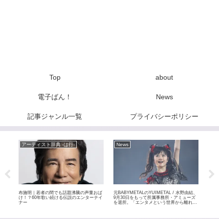
Top
about
電子ばん！
News
記事ジャンル一覧
プライバシーポリシー
アーティスト辞典 -は行-
News
ア
布施明｜若者の間でも話題沸騰の声量おば
元BABYMETALのYUIMETAL / 水野由結、
玉置
ライブ
け！？60年歌い続ける伝説のエンターテイ
9月30日をもって所属事務所・アミューズ
ぶる
 全
ナー
を退所。「エンタメという世界から離れて
自分自身のペースで」