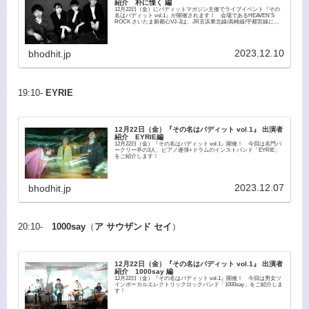
紹介 朴に慄く 編
12月22日（金）にバディットマガジン主催でライブイベント『その
名はバディット vol.1』が開催されます！ 会場であるHEAVEN’S
ROCK さいたま新都心VJ-3は、JR京浜東北線/高崎線/宇都宮線にて
さいたま新都心駅、JR埼京線に...
2023.12.10
bhodhit.jp
19:10-
EYRIE
12月22日（金）『その名はバディット vol.1』 出演者
紹介 EYRIE編
12月22日（金）『その名はバディット vol.1』開催！ 今回は名門バ
ークリー卒の3人、ピアノ連弾+ドラムのインストバンド「EYRIE」
をご紹介します！
2023.12.07
bhodhit.jp
20:10-
1000say
（
ア サウザンド セイ
）
12月22日（金）『その名はバディット vol.1』 出演者
紹介 1000say 編
12月22日（金）『その名はバディット vol.1』開催！ 今回は男女ツ
インボーカルエレクトリックロックバンド「1000say」をご紹介しま
す！