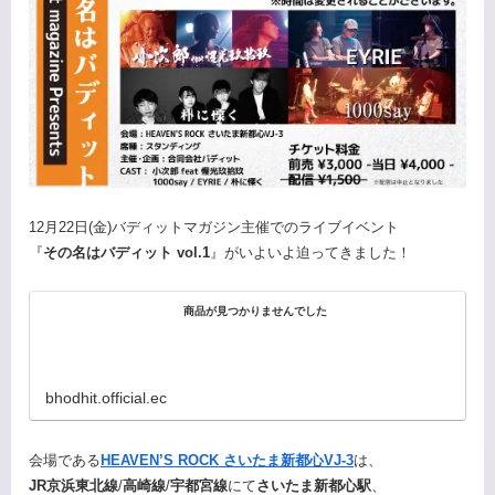
12月22日(金)バディットマガジン主催でのライブイベント
『
その名はバディット vol.1
』がいよいよ迫ってきました！
商品が見つかりませんでした
bhodhit.official.ec
会場である
HEAVEN’S ROCK さいたま新都心VJ-3
は、
JR京浜東北線
/
高崎線
/
宇都宮線
にて
さいたま新都心駅
、