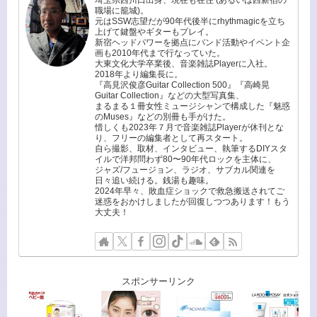
職場に籠城)。
元はSSW志望だが90年代後半にrhythmagicを立ち
上げて鍵盤やギターもプレイ。
新宿ヘッドパワーを拠点にバンド活動やイベント企
画も2010年代まで行なっていた。
大東文化大学卒業後、音楽雑誌Playerに入社。
2018年より編集長に。
『高見沢俊彦Guitar Collection 500』『高崎晃
Guitar Collection』などの大型写真集、
まるまる１冊女性ミュージシャンで構成した『魅惑
のMuses』などの別冊も手がけた。
惜しくも2023年７月で音楽雑誌Playerが休刊とな
り、フリーの編集者として再スタート。
自ら撮影、取材、インタビュー、執筆するDIYスタ
イルで洋邦問わず80〜90年代ロックを主体に、
ジャズ/フュージョン、ラジオ、サブカル関連を
日々追い続ける。銭湯も趣味。
2024年早々、敗血症ショックで救急搬送されてご
迷惑をおかけしましたが回復しつつあります！もう
大丈夫！
スポンサーリンク