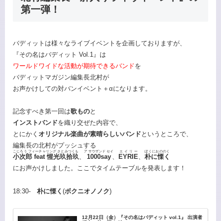
第一弾！
バディットは様々なライブイベントを企画しておりますが、
『その名はバディット Vol.1』は
ワールドワイドな活動が期待できるバンド
を
バディットマガジン編集長北村が
お声かけしての対バンイベント＋αになります。
記念すべき第一回は
歌もの
と
インストバンド
を織り交ぜた内容で、
とにかく
オリジナル楽曲が素晴らしいバンド
というところで、
編集長の北村がプッシュする
こじろう フィーチャリング さとみつくも
ア サウザンド セイ
エイリー
ぼくにおののく
⼩次郎 feat 惺光玖拾玖
、
1000say
、
EYRIE
、
朴に慄く
にお声かけしました。ここでタイムテーブルを発表します！
18:30-
朴に慄く
(
ボクニオノノク
)
12月22日（金）『その名はバディット vol.1』 出演者