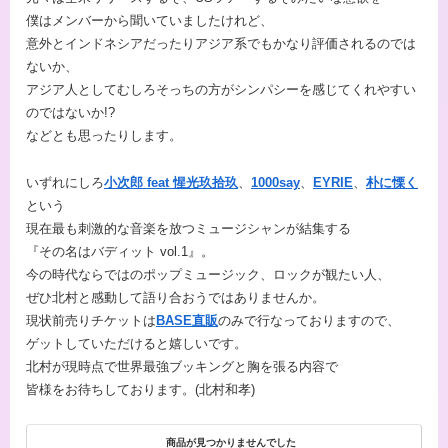
僕はメンバーから聞いていましたけれど、
意外とインドネシアだったりアジア系でもかなり評価されるのでは
ないか、
アジア人としてむしろそっちの方がシンパシーを感じてくれやすい
のではないか!?
などとも思ったりします。
いずれにしろ
⼩次郎 feat 惺光玖拾玖
、
1000say
、
EYRIE
、
朴に慄く
という
現在最も刺激的な音楽を放つミュージシャンが結集する
『その名はバディット vol.1』。
今の時代ならではのポップミュージック、ロックが観たい人、
ぜひ北村と感動して語り合おうではありませんか。
現状前売りチケットは
BASE直販
のみで行なっておりますので、
ゲットしていただけると嬉しいです。
北村が現時点で世界最強ブッキングと胸を張る内容で
皆様をお待ちしております。(北村和孝)
商品が見つかりませんでした