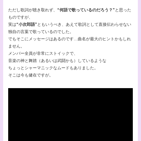
ただし歌詞が聴き取れず、
“何語で歌っているのだろう？”
と思った
ものですが、
実は
“小次郎語”
ともいうべき、あえて歌詞として直接伝わらせない
独自の言葉で歌っているのでした。
でもそこにメッセージはあるのです…曲名が最大のヒントかもしれ
ません。
メンバー全員が非常にストイックで、
音楽の神と舞踏（あるいは武闘かも）しているような
ちょっとシャーマニックなムードもありました。
そこは今も健在ですが。