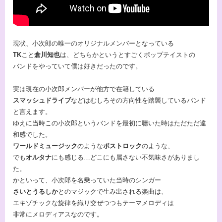
現状、小次郎の唯一のオリジナルメンバーとなっている
TK
こと
倉川知也
は、どちらかというとすごくポップテイストの
バンドをやっていて僕は好きだったのです。
実は現在の小次郎メンバーが他方で在籍している
スマッシュドライブ
などはむしろその方向性を踏襲しているバンド
と言えます。
ゆえに当時この小次郎というバンドを最初に聴いた時はただただ違
和感でした。
ワールドミュージック
のような
ポストロック
のような、
でも
オルタナ
にも感じる…どこにも属さない不気味さがありまし
た。
かといって、小次郎を名乗っていた当時のシンガー
さいとうるしか
とのマジックで生み出される楽曲は、
エキゾチックな旋律を織り交ぜつつもテーマメロディは
非常にメロディアスなのです。