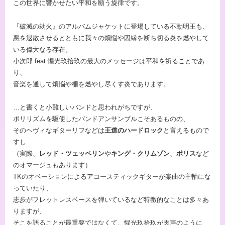
この世界に響かせたい平和を願う旋律です。
『破滅の劫火』のアルバムジャケットに登場している不動明王も、
悪を退散させるとともに我々の煩悩や因縁を断ち切る炎を燃やして
いる偉大なる存在。
⼩次郎 feat 惺光玖拾玖の最大のメッセージは平和を祈ることであ
り、
音楽を通して煩悩や柵を燃やし尽くす炎であります。
…と書くと小難しいバンドと思われがちですが、
ポリリズムを駆使したバンドアンサンブルこそあるものの、
そのヘヴィなギターリフなどは
王道のハードロック
と言えるもので
すし
（実際、
レッド・ツェッペリン
や
キング・クリムゾン
、
ポリス
など
のオマージュもあります）
TKのオベーションによるアコースティックギターが楽曲の主軸にな
っていたり、
志歩がフレットレスベースを弾いているなど特徴的なことは多々あ
りますが、
そこを語ることが最重要ではなくて、惺光玖拾玖が肉声のように