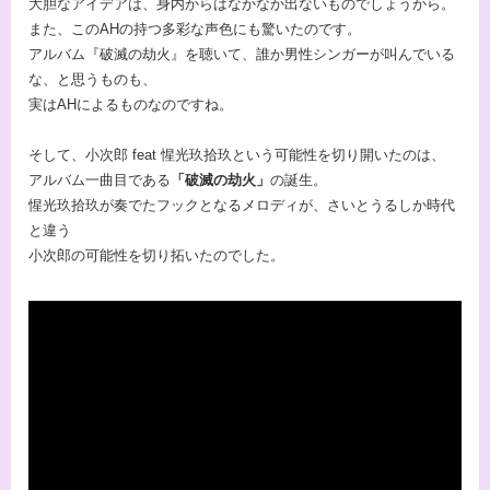
大胆なアイデアは、身内からはなかなか出ないものでしょうから。
また、このAHの持つ多彩な声色にも驚いたのです。
アルバム『破滅の劫火』を聴いて、誰か男性シンガーが叫んでいる
な、と思うものも、
実はAHによるものなのですね。
そして、⼩次郎 feat 惺光玖拾玖という可能性を切り開いたのは、
アルバム一曲目である
「破滅の劫火」
の誕生。
惺光玖拾玖が奏でたフックとなるメロディが、さいとうるしか時代
と違う
小次郎の可能性を切り拓いたのでした。