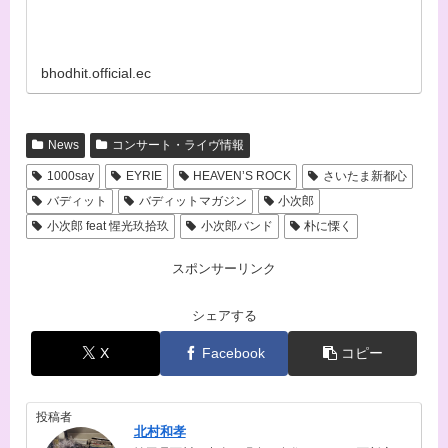
bhodhit.official.ec
News
コンサート・ライヴ情報
1000say
EYRIE
HEAVEN’S ROCK
さいたま新都心
バディット
バディットマガジン
小次郎
小次郎 feat 惺光玖拾玖
小次郎バンド
朴に慄く
スポンサーリンク
シェアする
X
Facebook
コピー
投稿者
北村和孝