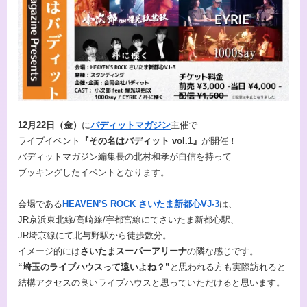
12月22日（金）
に
バディットマガジン
主催で
ライブイベント
『その名はバディット vol.1』
が開催！
バディットマガジン編集長の北村和孝が自信を持って
ブッキングしたイベントとなります。
会場である
HEAVEN’S ROCK さいたま新都心VJ-3
は、
JR京浜東北線/高崎線/宇都宮線にてさいたま新都心駅、
JR埼京線にて北与野駅から徒歩数分。
イメージ的には
さいたまスーパーアリーナ
の隣な感じです。
“埼玉のライブハウスって遠いよね？”
と思われる方も実際訪れると
結構アクセスの良いライブハウスと思っていただけると思います。