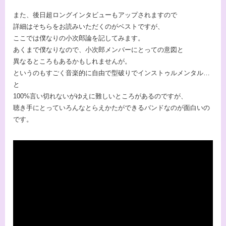
また、後日超ロングインタビューもアップされますので
詳細はそちらをお読みいただくのがベストですが、
ここでは僕なりの小次郎論を記してみます。
あくまで僕なりなので、小次郎メンバーにとっての意図と
異なるところもあるかもしれませんが。
というのもすごく音楽的に自由で型破りでインストゥルメンタル…
と
100%言い切れないがゆえに難しいところがあるのですが、
聴き手にとっていろんなとらえかたができるバンドなのが面白いの
です。