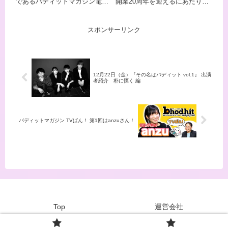
であるバディットマガジン電子
開業20周年を迎えるにあたり、
20:30 に公開！
ばん！本日2025年4月4日（金）
20周年記念の特別公演やコラボ
20:30 に公開の記事は2024年に
レーション企画がスタートする
2枚組アルバム『音時計』をリ
ことを発表した。
スポンサーリンク
リース、現在絶賛ツアー中の、
四星球！
12月22日（金）『その名はバディット vol.1』 出演
者紹介 朴に慄く 編
バディットマガジン TVばん！ 第1回はanzuさん！
Top
運営会社
© 2023~2026 bhodhit magazine co. / bhodhit LLC