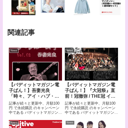
関連記事
News
News
【バディットマガジン電
【バディットマガジン電
子ばん！】吾妻光良
子ばん！】『大冠祭』直
「時々、アイ・ハブ・
前！冠徹弥 / THE冠 イン
ザ・ブルース」Vol.2 〜昭
タビュー前編、10/10(金)
記事が続々と更新中、月額100
記事が続々と更新中、月額100
和の選挙カーと右翼の街
12:00に公開！
円 で永続購読 のキャンペーン
円 で永続購読 のキャンペーン
中である バディットマガジン電
中である バディットマガジン電
宣車〜、8/13(水) 12:00公
子ばん！2025年8月13(水) 12:00
子ばん！2025年10月10(金)
開！
に公開の記事は日本屈指のブル
12:00に公開の記事は、『大冠
News
News
ースギタリスト、吾妻光良の新
祭』直前！冠徹弥 / THE冠 イン