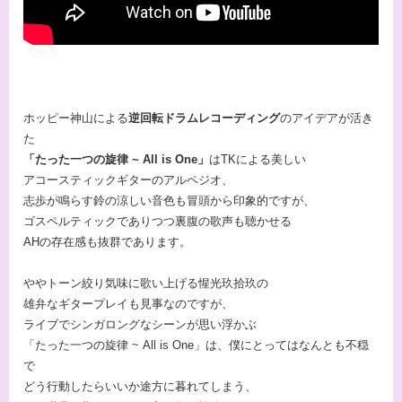
ホッピー神山による
逆回転ドラムレコーディング
のアイデアが活き
た
「たった一つの旋律 ~ All is One」
はTKによる美しい
アコースティックギターのアルペジオ、
志歩が鳴らす鈴の涼しい音色も冒頭から印象的ですが、
ゴスペルティックでありつつ裏腹の歌声も聴かせる
AHの存在感も抜群であります。
ややトーン絞り気味に歌い上げる惺光玖拾玖の
雄弁なギタープレイも見事なのですが、
ライブでシンガロングなシーンが思い浮かぶ
「たった一つの旋律 ~ All is One」は、僕にとってはなんとも不穏
で
どう行動したらいいか途方に暮れてしまう、