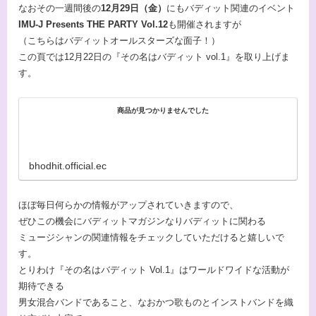
なおその一週間後の
12月29日（金）
にもバディット関連のイベント
IMU-J Presents THE PARTY Vol.12
も開催されますが
（こちらはバディットオールスターズな面子！）
この頁では12月22日の『その名はバディット vol.1』を取り上げま
す。
商品が見つかりませんでした
bhodhit.official.ec
ほぼ毎日何らかの情報がアップされていきますので、
ぜひこの機会にバディットマガジンなりバディットに関わる
ミュージシャンの関連情報をチェックしていただけると嬉しいで
す。
とりわけ『その名はバディット Vol.1』はワールドワイドな活動が
期待できる
男女混合バンドであること、なおかつ歌ものとインストバンドを織