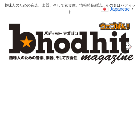
趣味人のための音楽、楽器、そして衣食住。情報発信雑誌、その名はバディッ
Japanese
▼
ト