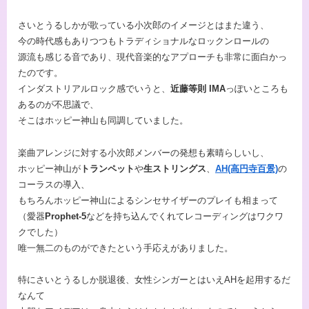
さいとうるしかが歌っている小次郎のイメージとはまた違う、
今の時代感もありつつもトラディショナルなロックンロールの
源流も感じる音であり、現代音楽的なアプローチも非常に面白かっ
たのです。
インダストリアルロック感でいうと、
近藤等則 IMA
っぽいところも
あるのが不思議で、
そこはホッピー神山も同調していました。
楽曲アレンジに対する小次郎メンバーの発想も素晴らしいし、
ホッピー神山が
トランペット
や
生ストリングス
、
AH(高円寺百景)
の
コーラスの導入、
もちろんホッピー神山によるシンセサイザーのプレイも相まって
（愛器
Prophet-5
などを持ち込んでくれてレコーディングはワクワ
クでした）
唯一無二のものができたという手応えがありました。
特にさいとうるしか脱退後、女性シンガーとはいえAHを起用するだ
なんて