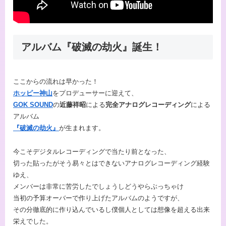
アルバム『破滅の劫火』誕生！
ここからの流れは早かった！
ホッピー神山
をプロデューサーに迎えて、
GOK SOUND
の
近藤祥昭
による
完全アナログレコーディング
による
アルバム
『破滅の劫火』
が生まれます。
今こそデジタルレコーディングで当たり前となった、
切った貼ったがそう易々とはできないアナログレコーディング経験
ゆえ、
メンバーは非常に苦労したでしょうしどうやらぶっちゃけ
当初の予算オーバーで作り上げたアルバムのようですが、
その分徹底的に作り込んでいるし僕個人としては想像を超える出来
栄えでした。