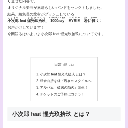
り交ぜた内容で、
オリジナル楽曲が素晴らしいバンドをセレクトしました。
結果、編集長の北村がプッシュしている
こじろう
さとみつくも
ア サウザンド セイ
エイリー
ぼく
おのの
⼩次郎
feat
惺光玖拾玖
、
1000say
、
EYRIE
、
朴
に
慄
く
に
お声かけしています！
今回語るはいよいよ⼩次郎 feat 惺光玖拾玖についてです。
目次
小次郎 feat 惺光玖拾玖 とは？
紆余曲折を経て現在のスタイルへ
アルバム『破滅の劫火』誕生！
チケットのご予約はコチラ！
小次郎 feat 惺光玖拾玖 とは？