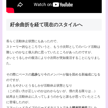
紆余曲折を経て現在のスタイルへ
長らく活動休止状態にもあったので、
ストーリー的なところでいうと、もう小次郎としてのバンド活動は
難しいのかなと個人的に思っていたところがあったのですが、
さいとうるしかの復活により小次郎が突如復活することになりまし
た。
その際にベースの
志歩
なり今のメンバーが脇を固める新編成になる
のですが、
またもやさいとうるしかが活動休止状態となり
（この言い方が正しいのかはわからないが、僕の見る限りは…）
結局また活動休止に入ってしまうのかなと誰もが思っていたところ
に登場したのが、
スマッシュドライブのリードギタリストである
惺光玖拾玖
でした。