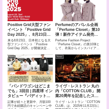
連載コラム、「時々、アイ・ハ
タビュー前編！
ブ・ザ・ブルース」Vol.2。
Positive Grid大型ファン
Perfumeのアパレル企画
イベント「Positive Grid
「Perfume Closet」第10
Day 2025」、8月23日に
弾！新作アイテム発売＆
開催！
ポップアップショップが
来る8月23日、日本初となる大
Perfume Fashion Project
全国4か所で開催
型ファンイベント「Positive
「Perfume Closet」の第10弾と
Grid Day 2025」が開催決定！
して、衣装からインスパイアさ
最先端のテクノロジーとユニー
れた新作アパレルアイテムの発
クなデザインで進化を続ける
売が決定した。また、これを記
News
News
「Positive Grid」の世界を、演
念したポップアップショップが
奏・学び・創造・交流を通じて
全国4か所で開催される。
まるごと体感できる、1日限り
のスペシャルイベントだ。
「バンドワゴンはどこま
ライヴ・レストラン 丸の
でも」3回目 | 四星球 イン
内「COTTON CLUB」 開
タビュー『バディットマ
業20周年を記念したスペ
ガジン電子ばん！』にて
シャル企画がスタート
記事が続々と更新中、月額100
ライヴ・レストラン「COTTON
本日 2025年4月4日（金）
円で永続購読のキャンペーン中
CLUB」は、2025年11月22日に