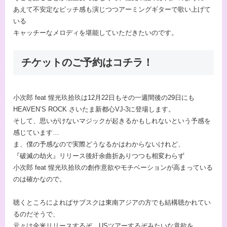
あえて不安定なピッチ感も演じつつアーミングギターで歌い上げて
いる
キャッチーなメロディを堪能していただきたいのです。
チケットのご予約はコチラ！
⼩次郎 feat 惺光玖拾玖は12月22日もその一週間後の29日にも
HEAVEN’S ROCK さいたま新都心VJ-3に登場します。
そして、思いがけないマジックが起きるかもしれないという予感を
感じています…
ま、僕の予感なので実際どうなるかはわからないけれど、
『破滅の劫火』リリース後紆余曲折ありつつも相変わらず
⼩次郎 feat 惺光玖拾玖の創作意欲やモチベーションが高まっている
のは確かなので。
聴くところによればサブスクは東南アジアの方でも結構聴かれてい
るのだそうで、
元々は全米リリースするぞ、USツアーするぞみたいな意欲を