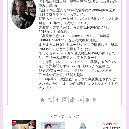
埼玉県西川口出身、現在も在住 (あるいは西新宿の
職場に籠城)。
元はSSW志望だが90年代後半にrhythmagicを立ち
上げて鍵盤やギターもプレイ。
新宿ヘッドパワーを拠点にバンド活動やイベント企
画も2010年代まで行なっていた。
大東文化大学卒業後、音楽雑誌Playerに入社。
2018年より編集長に。
『高見沢俊彦Guitar Collection 500』『高崎晃
Guitar Collection』などの大型写真集、
まるまる１冊女性ミュージシャンで構成した『魅惑
のMuses』などの別冊も手がけた。
惜しくも2023年７月で音楽雑誌Playerが休刊とな
り、フリーの編集者として再スタート。
自ら撮影、取材、インタビュー、執筆するDIYスタ
イルで洋邦問わず80〜90年代ロックを主体に、
ジャズ/フュージョン、ラジオ、サブカル関連を
日々追い続ける。銭湯も趣味。
2024年早々、敗血症ショックで救急搬送されてご
迷惑をおかけしましたが回復しつつあります！もう
大丈夫！
スポンサーリンク