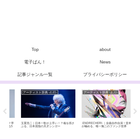
Top
about
電子ばん！
News
記事ジャンル一覧
プライバシーポリシー
アーティスト辞典 -た行-
アーティスト辞典 -あ行-
ア
？早
玉置浩二｜日本一歌が上手い！？魂を揺さ
.ENDRECHERI.｜全曲自作自演！堂本剛
RA
る5
ぶる、日本屈指の天才シンガー
が極める、唯一無二のファンク世界
ンバ
なが