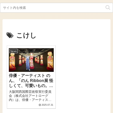
こけし
News
俳優・アーティスト の
ん、「のん Ribbon展 怪
しくて、可愛いもの。－
群れる－」開催。「可愛
大阪関西国際芸術祭実行委員
くて、不気味」な世界観
会（株式会社アートローグ
内）は、俳優・アーティスト
を表現、7月31日〜10月
のん が手がける「のん Ribbon
13日 国立民族学博物館
2025.07.31
展 怪しくて、可愛いもの。-群
で
れる-」を黒川紀章建築の国立