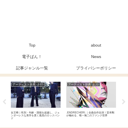
Top
about
電子ばん！
News
記事ジャンル一覧
プライバシーポリシー
アーティスト辞典 -さ行-
アーティスト辞典 -あ行-
Ne
？早
女王蜂｜性別・年齢・国籍を超越し、ジェ
.ENDRECHERI.｜全曲自作自演！堂本剛
元BA
る5
ンダーレスな美学を貫く孤高のロックバン
が極める、唯一無二のファンク世界
9月
ド
を退
自分