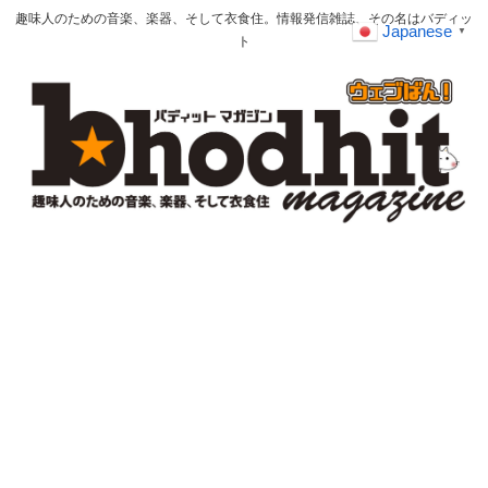
趣味人のための音楽、楽器、そして衣食住。情報発信雑誌、その名はバディッ
Japanese
▼
ト