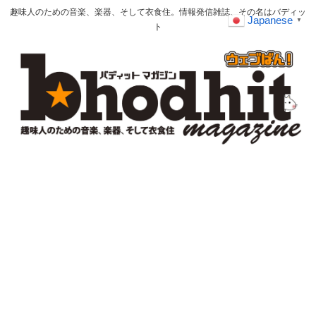
趣味人のための音楽、楽器、そして衣食住。情報発信雑誌、その名はバディッ
Japanese
▼
ト