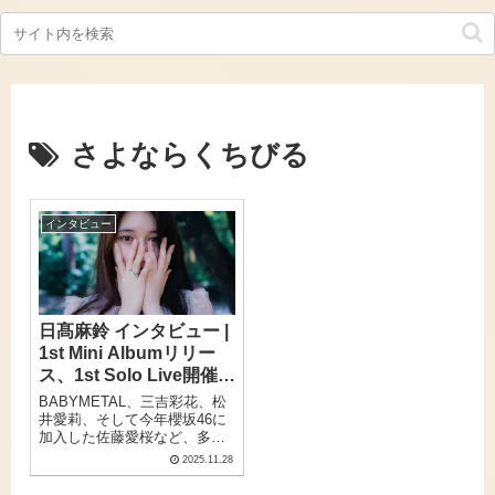
さよならくちびる
インタビュー
日髙麻鈴 インタビュー |
1st Mini Albumリリー
ス、1st Solo Live開催間
近！「表現の全ての原点
BABYMETAL、三吉彩花、松
が音楽に」
井愛莉、そして今年櫻坂46に
加入した佐藤愛桜など、多く
の卒業生が今も第一線で活躍
2025.11.28
し続けている、かつての名門
アイドルグループ・さくら学