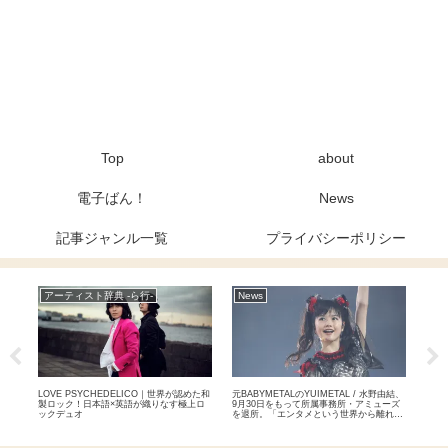
Top
about
電子ばん！
News
記事ジャンル一覧
プライバシーポリシー
アーティスト辞典 -ら行-
News
Ne
特集
LOVE PSYCHEDELICO｜世界が認めた和
元BABYMETALのYUIMETAL / 水野由結、
THE
放送
製ロック！日本語×英語が織りなす極上ロ
9月30日をもって所属事務所・アミューズ
達成
ックデュオ
を退所。「エンタメという世界から離れて
国2
自分自身のペースで」