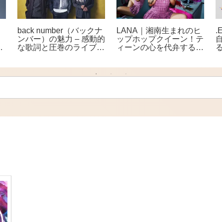
back number（バックナ
LANA｜湘南生まれのヒ
.
、
ンバー）の魅力 – 感動的
ップホップクイーン！テ
事
な歌詞と圧巻のライブで
ィーンの心を代弁する次
人気の実力派バンド
世代フィメールラッパー
世
の