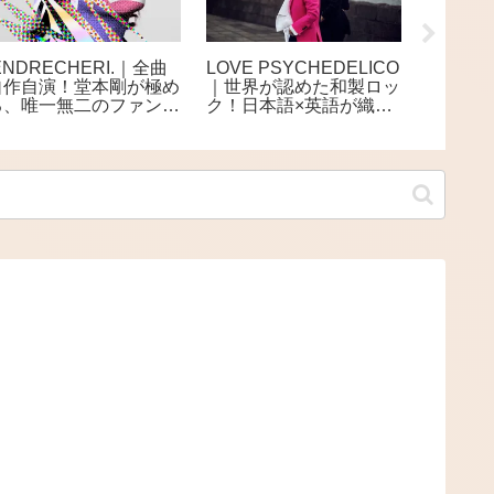
ENDRECHERI.｜全曲
LOVE PSYCHEDELICO
THE P
自作自演！堂本剛が極め
｜世界が認めた和製ロッ
5年ぶ
る、唯一無二のファンク
ク！日本語×英語が織り
ー」を8
世界
なす極上ロックデュオ
ース 
解禁も