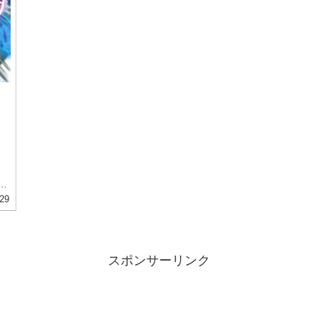
躍
語
29
スポンサーリンク