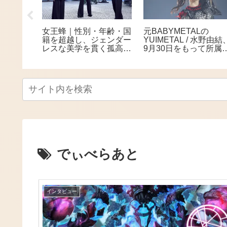
｜「前前前
女王蜂｜性別・年齢・国
元BABYMETALの
メンバー
籍を超越し、ジェンダー
YUIMETAL / 水野由結
も褪せな
レスな美学を貫く孤高の
9月30日をもって所属
らも甘酸
ロックバンド
務所・アミューズを退
ンド
所。「エンタメという
界から離れて自分自身
ペースで」
でぃべらあと
インタビュー