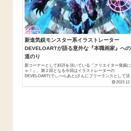
新進気鋭モンスター系イラストレーター
DEVELOARTが語る意外な『本職画家』への
道のり
新コーナーとして好評を頂いている『クリエイター発掘に
ゃ！』。第２回となる今回はイラストレーターの
DEVELOART(でぃべらあと)さんにフリーランスとして活
するためのポイントから独立するまでの経緯などたっぷり
2023.12.
って頂きました！