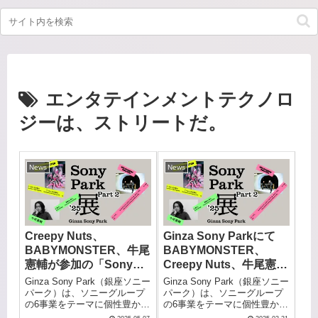
エンタテインメントテクノロ
ジーは、ストリートだ。
News
News
Creepy Nuts、
Ginza Sony Parkにて
BABYMONSTER、牛尾
BABYMONSTER、
憲輔が参加の「Sony
Creepy Nuts、牛尾憲輔
Park展 2025」Part 2 、
が参加する「Sony Park
Ginza Sony Park（銀座ソニー
Ginza Sony Park（銀座ソニー
4月20日(日) 〜 6月22日
展 2025」Part 2が4月20
パーク）は、ソニーグループ
パーク）は、ソニーグループ
の6事業をテーマに個性豊かな
の6事業をテーマに個性豊かな
(日)に開催。
日（日）より開催！
6組のアーティストとともにつ
6組のアーティストとともにつ