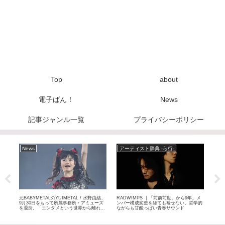
Top
about
電子ばん！
News
記事ジャンル一覧
プライバシーポリシー
News
アーティスト辞典 -ら行-
ア
ジェ
元BABYMETALのYUIMETAL / 水野由結、
RADWIMPS ｜「前前前世」から9年、メ
LOV
バン
9月30日をもって所属事務所・アミューズ
ンバー構成変更を経ても褪せない、哲学的
製ロ
を退所。「エンタメという世界から離れて
ながらも甘酸っぱい青春サウンド
ック
自分自身のペースで」