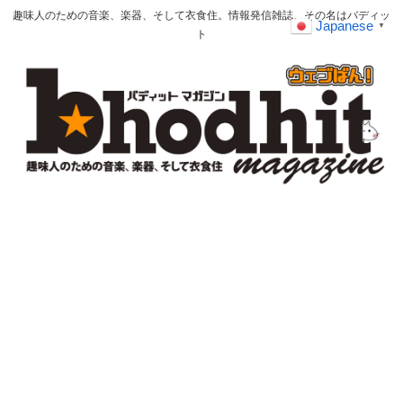
趣味人のための音楽、楽器、そして衣食住。情報発信雑誌、その名はバディッ
Japanese
▼
ト