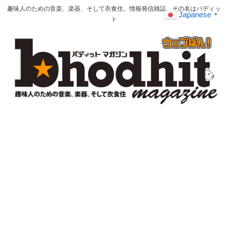
趣味人のための音楽、楽器、そして衣食住。情報発信雑誌、その名はバディッ
Japanese
▼
ト