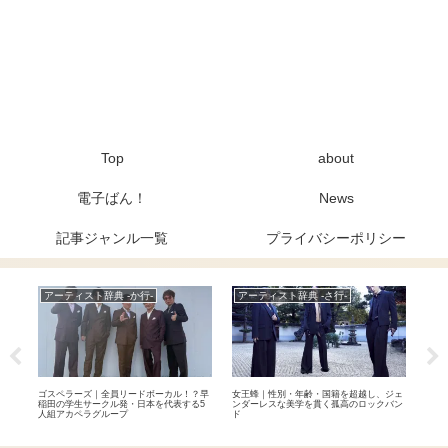
Top
about
電子ばん！
News
記事ジャンル一覧
プライバシーポリシー
アーティスト辞典 -か行-
アーティスト辞典 -さ行-
Ne
曲「オ
ゴスペラーズ｜全員リードボーカル！？早
女王蜂｜性別・年齢・国籍を超越し、ジェ
THE
楽曲
稲田の学生サークル発・日本を代表する5
ンダーレスな美学を貫く孤高のロックバン
達成
人組アカペラグループ
ド
国2