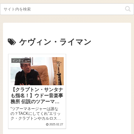
ケヴィン・ライマン
インタビュー
【クラプトン・サンタナ
も指名！】ウドー音楽事
務所 伝説のツアーマネ
ージャー、 高橋辰雄氏
“ツアーマネージャーは誰な
インタビュー
の？TACKにしてくれ”エリッ
ク・クラプトンやカルロス・
サンタナらから絶大な信頼を
2025.02.27
得、日本における洋楽の歴史
を作り上げてきたと言っても