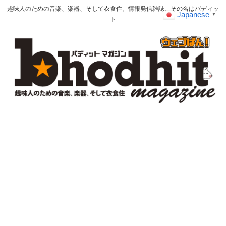
趣味人のための音楽、楽器、そして衣食住。情報発信雑誌、その名はバディッ
Japanese
▼
ト