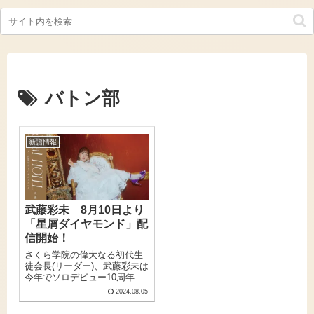
バトン部
新譜情報
武藤彩未 8月10日より
「星屑ダイヤモンド」配
信開始！
さくら学院の偉大なる初代生
徒会長(リーダー)、武藤彩未は
今年でソロデビュー10周年。
デビューアルバム『永遠と瞬
2024.08.05
間』はどれだけ聴いたかわか
らないぐらい聴いたもので、