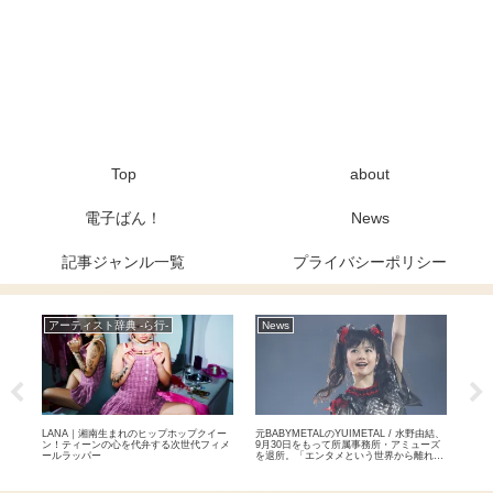
Top
about
電子ばん！
News
記事ジャンル一覧
プライバシーポリシー
アーティスト辞典 -ら行-
News
ア
おば
LANA｜湘南生まれのヒップホップクイー
元BABYMETALのYUIMETAL / 水野由結、
玉置
テイ
ン！ティーンの心を代弁する次世代フィメ
9月30日をもって所属事務所・アミューズ
ぶる
ールラッパー
を退所。「エンタメという世界から離れて
自分自身のペースで」