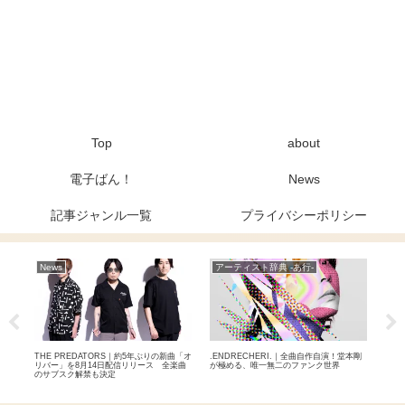
Top
about
電子ばん！
News
記事ジャンル一覧
プライバシーポリシー
News
アーティスト辞典 -あ行-
Ne
イー
THE PREDATORS｜約5年ぶりの新曲「オ
.ENDRECHERI.｜全曲自作自演！堂本剛
元BA
ィメ
リバー」を8月14日配信リリース 全楽曲
が極める、唯一無二のファンク世界
9月
のサブスク解禁も決定
を退
自分