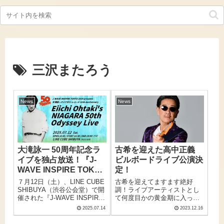
三沢またろう
News
News
大滝詠一 50周年記念ラ
古希を迎えた高中正義
イブを独占放送！『J-
ビルボードライブ公演決
WAVE INSPIRE TOKYO
定！
2025大滝詠一「ナイア
７月12日（土）、LINE CUBE
古希を迎えてますます絶好
ガラ・レコード」50周年
SHIBUYA（渋谷公会堂）で開
調！ライブアーティストとし
催された『J-WAVE INSPIRE
て何度目かの黄金期に入って
記念ライブ』
TOKYO 2025 supported by
いるギタリスト高中正義が ビ
2025.07.14
2023.12.16
Expedia presents 大滝詠一ナ
ルボードライブ公演決定！
イアガラ・レコード 50th