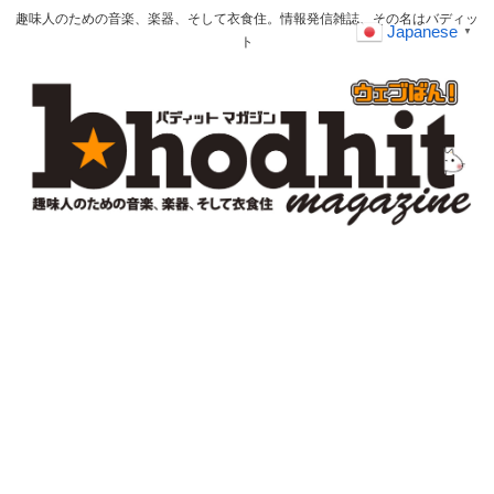
趣味人のための音楽、楽器、そして衣食住。情報発信雑誌、その名はバディッ
Japanese
▼
ト