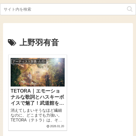
上野羽有音
アーティスト辞典 -た行-
TETORA｜エモーショ
ナルな歌詞とハスキーボ
イスで魅了！武道館を制
した新世代ガールズバン
消えてしまいそうなほど繊細
ド
なのに、どこまでも力強い。
TETORA（テトラ）は、そん
な唯一無二のハスキーボイス
2026.01.20
で多くのリスナーの心を掴ん
できた大阪発のスリーピース