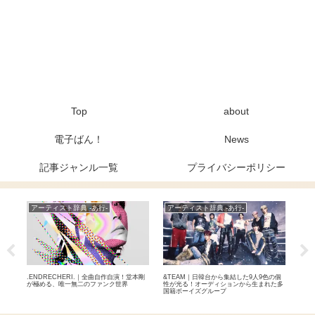
Top
about
電子ばん！
News
記事ジャンル一覧
プライバシーポリシー
アーティスト辞典 -あ行-
アーティスト辞典 -あ行-
ア
？早
.ENDRECHERI.｜全曲自作自演！堂本剛
&TEAM｜日韓台から集結した9人9色の個
LA
る5
が極める、唯一無二のファンク世界
性が光る！オーディションから生まれた多
ン！
国籍ボーイズグループ
ール