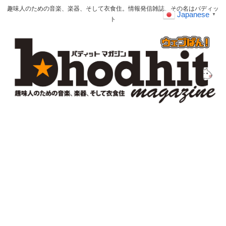
趣味人のための音楽、楽器、そして衣食住。情報発信雑誌、その名はバディッ
Japanese
▼
ト