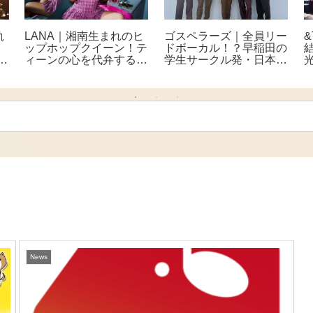
LANA｜湘南生まれのヒ
ゴスペラーズ｜全員リー
軌
ップホップクイーン！テ
ドボーカル！？早稲田の
ィーンの心を代弁する次
学生サークル発・日本を
ー
世代フィメールラッパー
代表する5人組アカペラ
グループ
News