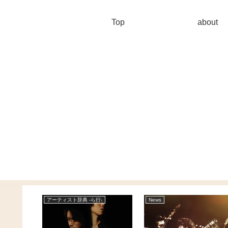
Top
about
-
アーティスト辞典 -ら行-
News