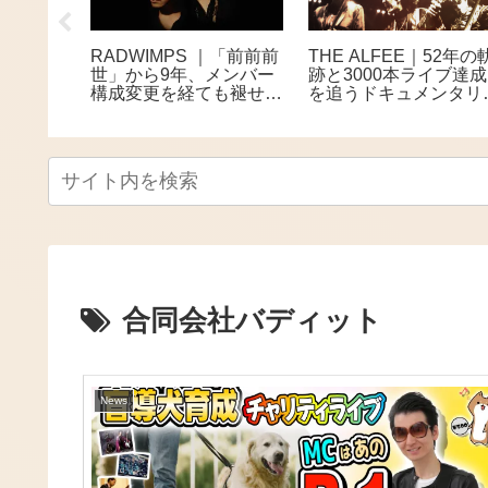
一歌が上
RADWIMPS ｜「前前前
THE ALFEE｜52年の
さぶる、
世」から9年、メンバー
跡と3000本ライブ達成
シンガー
構成変更を経ても褪せな
を追うドキュメンタリ
い、哲学的ながらも甘酸
映画公開 全国27館で
っぱい青春サウンド
上映へ
合同会社バディット
News