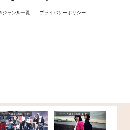
事ジャンル一覧
プライバシーポリシー
アーティスト辞典 -あ行-
アーティスト辞典 -ら行-
アーティスト