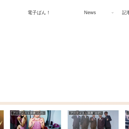
電子ばん！
News
記
アーティスト辞典 -ら行-
アーティスト辞典 -か行-