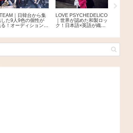
&TEAM｜日韓台から集
LOVE PSYCHEDELICO
布施明
結した9人9色の個性が
｜世界が認めた和製ロッ
題沸騰
光る！オーディションか
ク！日本語×英語が織り
60年歌
ら生まれた多国籍ボーイ
なす極上ロックデュオ
エンタ
ズグループ