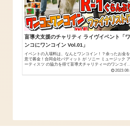
盲導犬支援のチャリティ ライヴイベント「
ンコにワンコイン Vol.01」
イベントの入場料は、なんとワンコイン！？余ったお金を
意で募金！合同会社バディット が ソニー ミュージック 
ーティスツ の協力を得て盲導犬チャリティーのワンコイ
音楽ライヴイベントを開催！ゲスト＆MCはR-1ぐらんぷ
2023.08.
のファイナリスト、芸人のSAKURAIが！