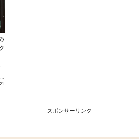
の
ク
を
テ
21
ン
H
け
スポンサーリンク
て