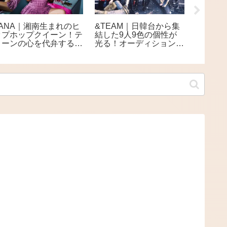
LANA｜湘南生まれのヒ
&TEAM｜日韓台から集
布施明
ップホップクイーン！テ
結した9人9色の個性が
題沸騰
ィーンの心を代弁する次
光る！オーディションか
60年歌
世代フィメールラッパー
ら生まれた多国籍ボーイ
エンタ
ズグループ