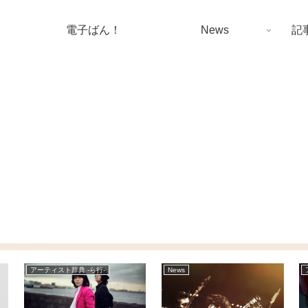
電子ばん！
News
記
アーティスト辞典 -ら行-
News