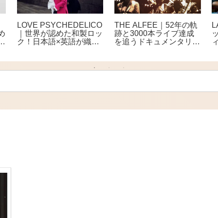
曲
LOVE PSYCHEDELICO
THE ALFEE｜52年の軌
め
｜世界が認めた和製ロッ
跡と3000本ライブ達成
ク
ク！日本語×英語が織り
を追うドキュメンタリー
なす極上ロックデュオ
映画公開 全国27館で
上映へ