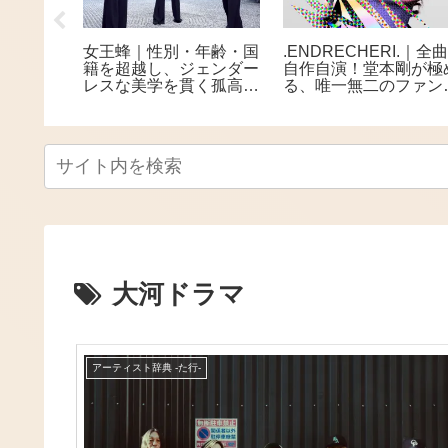
Lの
女王蜂｜性別・年齢・国
.ENDRECHERI.｜全
 水野由結、
籍を超越し、ジェンダー
自作自演！堂本剛が極
て所属事
レスな美学を貫く孤高の
る、唯一無二のファン
ズを退
ロックバンド
世界
という世
分自身の
大河ドラマ
アーティスト辞典 -た行-