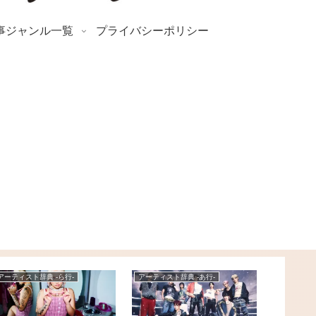
事ジャンル一覧
プライバシーポリシー
アーティスト辞典 -ら行-
アーティスト辞典 -あ行-
アーティスト