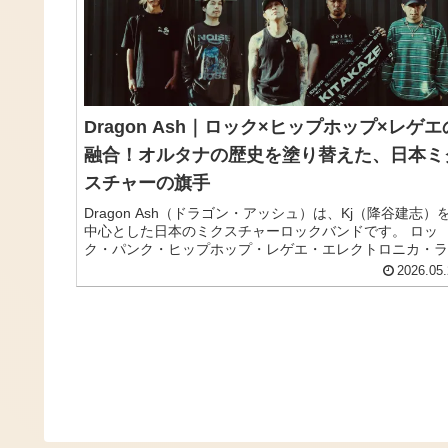
Dragon Ash｜ロック×ヒップホップ×レゲエ
融合！オルタナの歴史を塗り替えた、日本ミ
スチャーの旗手
Dragon Ash（ドラゴン・アッシュ）は、Kj（降谷建志）
中心とした日本のミクスチャーロックバンドです。 ロッ
ク・パンク・ヒップホップ・レゲエ・エレクトロニカ・ラ
ンなど多様な音楽ジャンルを縦横無尽に融合したサウンド
2026.05.
で、1990年代末から2000年代にかけての日本の音楽シー
を大きく塗り替えました。 「ROCK IN JAPAN FESTIVAL」
の歴代全出演バンドの中でも屈指の出演回数を誇り、RUS
BALLや京都大作戦には開催当初からラインナップされ続
るなど、フェスシーンの重鎮としての地位を長年保ち続け
います。 この記事では、そんなDragon Ashのプロフィー
ル・来歴・おすすめ楽曲をまとめてご紹介します。