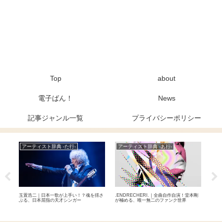
Top
about
電子ばん！
News
記事ジャンル一覧
プライバシーポリシー
アーティスト辞典 -た行-
アーティスト辞典 -あ行-
ア
ジェ
玉置浩二｜日本一歌が上手い！？魂を揺さ
.ENDRECHERI.｜全曲自作自演！堂本剛
Ad
バン
ぶる、日本屈指の天才シンガー
が極める、唯一無二のファンク世界
代表
界を