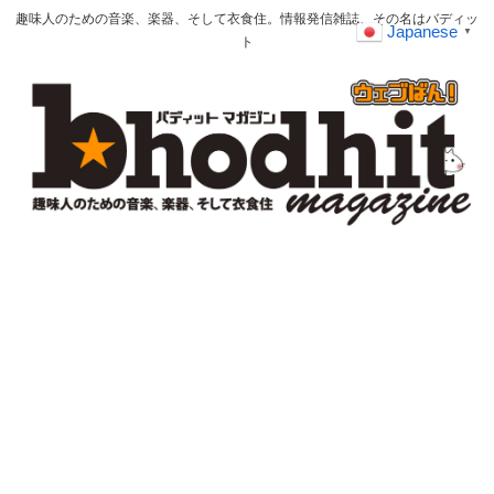
趣味人のための音楽、楽器、そして衣食住。情報発信雑誌、その名はバディッ
Japanese
▼
ト