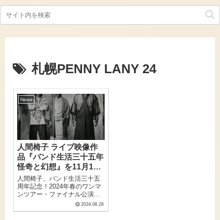
札幌PENNY LANY 24
News
人間椅子 ライブ映像作
品『バンド生活三十五年
怪奇と幻想』を11月13
日リリース！
人間椅子、バンド生活三十五
周年記念！2024年春のワンマ
ンツアー・ファイナル公演＆
過去の貴重なブートレッグラ
2024.08.28
イブ映像の2本立て映像作品が
11月13日(水)にリリース決