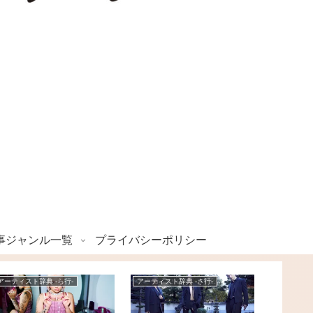
事ジャンル一覧
プライバシーポリシー
アーティスト辞典 -ら行-
アーティスト辞典 -さ行-
アーティスト