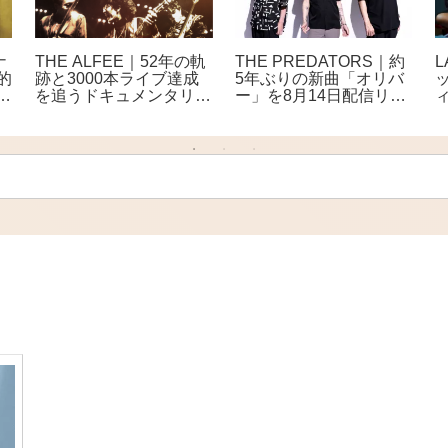
ナ
THE PREDATORS｜約
THE ALFEE｜52年の軌
的
5年ぶりの新曲「オリバ
跡と3000本ライブ達成
で
ー」を8月14日配信リリ
を追うドキュメンタリー
ース 全楽曲のサブスク
映画公開 全国27館で
解禁も決定
上映へ