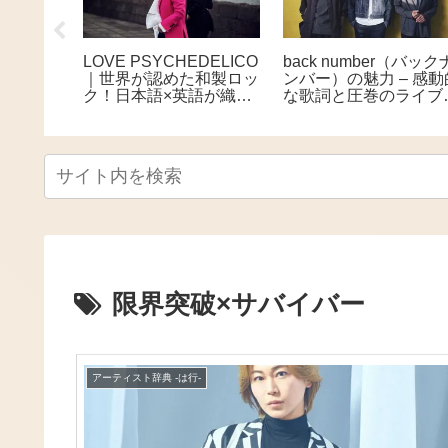
I.｜全曲
LOVE PSYCHEDELICO
back number（バック
剛が極め
｜世界が認めた和製ロッ
ンバー）の魅力 – 感動
ファンク
ク！日本語×英語が織り
な歌詞と圧巻のライブ
なす極上ロックデュオ
人気の実力派バンド
限界突破×サバイバー
アーティスト辞典 -は行-