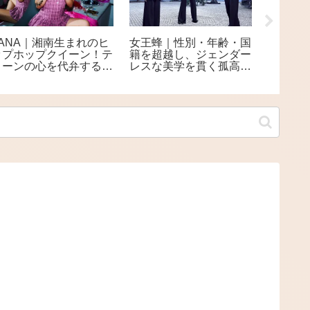
LANA｜湘南生まれのヒ
女王蜂｜性別・年齢・国
布施明
ップホップクイーン！テ
籍を超越し、ジェンダー
題沸騰
ィーンの心を代弁する次
レスな美学を貫く孤高の
60年歌
世代フィメールラッパー
ロックバンド
エンタ