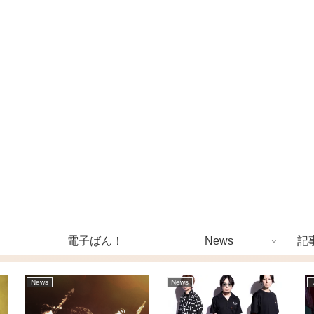
電子ばん！
News
記
News
News