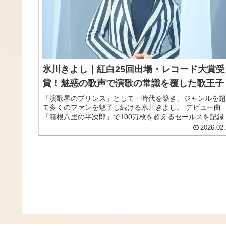
氷川きよし｜紅白25回出場・レコード大賞受
賞！魅惑の歌声で演歌の常識を覆した歌王子
「演歌界のプリンス」として一時代を築き、ジャンルを超
て多くのファンを魅了し続ける氷川きよし。 デビュー曲
「箱根八里の半次郎」で100万枚を超えるセールスを記録
し、その年の音楽賞新人賞を総なめにしました。 NHK紅
2026.02.
歌合戦には2025年までに25回出場し、2008年には当時3
の若さで大トリも務めた実力派です。 活動休止期間を経て
復帰した現在は、演歌にとどまらずポップスにも挑戦し、
分らしく輝く姿で再び注目を集めています。 圧倒的な歌
力と端正なルックス、そして人を包み込む人間性で老若男
から愛される氷川きよしの魅力をご紹介します。