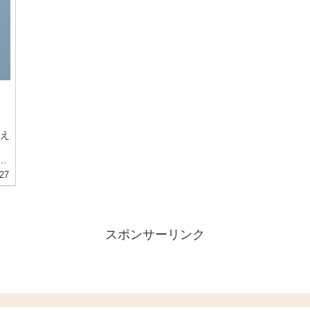
え
白
27
1歳
自
唱
スポンサーリンク
女