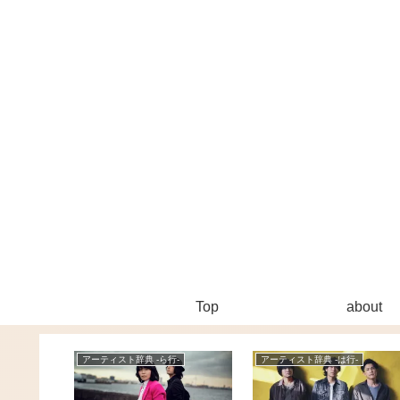
Top
about
-
アーティスト辞典 -ら行-
アーティスト辞典 -は行-