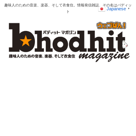
趣味人のための音楽、楽器、そして衣食住。情報発信雑誌、その名はバディッ
Japanese
▼
ト