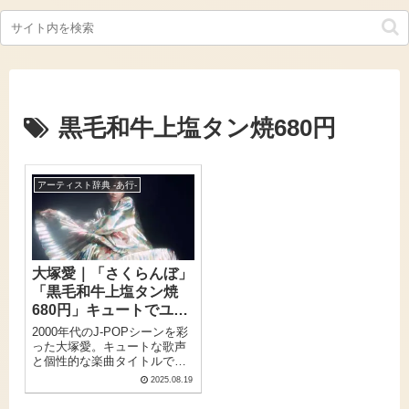
黒毛和牛上塩タン焼680円
アーティスト辞典 -あ行-
大塚愛｜「さくらんぼ」
「黒毛和牛上塩タン焼
680円」キュートでユニ
ーク！心躍る楽曲と多彩
2000年代のJ-POPシーンを彩
な活動
った大塚愛。キュートな歌声
と個性的な楽曲タイトルで多
くのファンを魅了したシンガ
2025.08.19
ーソングライターです。デビ
ュー曲「さくらんぼ」から始