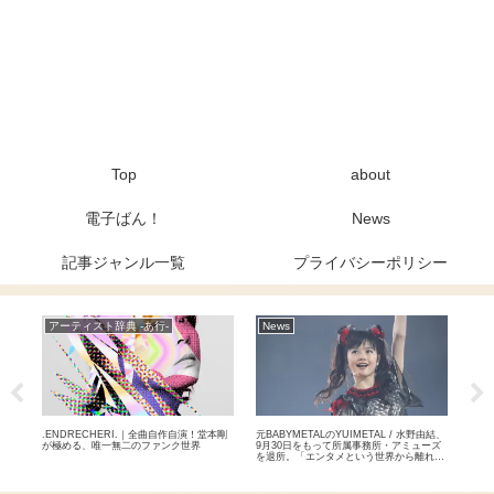
Top
about
電子ばん！
News
記事ジャンル一覧
プライバシーポリシー
アーティスト辞典 -あ行-
News
Ne
曲「オ
.ENDRECHERI.｜全曲自作自演！堂本剛
元BABYMETALのYUIMETAL / 水野由結、
THE
楽曲
が極める、唯一無二のファンク世界
9月30日をもって所属事務所・アミューズ
達成
を退所。「エンタメという世界から離れて
国2
自分自身のペースで」