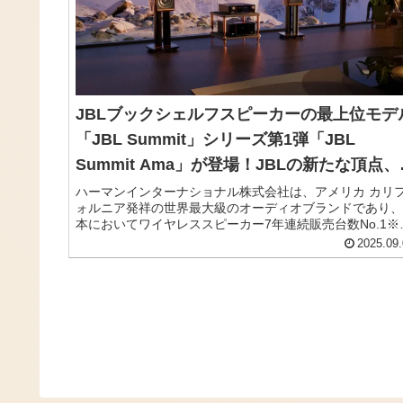
JBLブックシェルフスピーカーの最上位モデ
「JBL Summit」シリーズ第1弾「JBL
Summit Ama」が登場！JBLの新たな頂点、
200mm径2ウェイスピーカー
ハーマンインターナショナル株式会社は、アメリカ カリ
ォルニア発祥の世界最大級のオーディオブランドであり、
本においてワイヤレススピーカー7年連続販売台数No.1※
に輝く「JBL」から、200㎜径2ウェイ・ブックシェルフ
2025.09.
ピーカー「JBL Summit Ama（ジェイビーエル サミット 
マ）」を2025年秋より発売すると発表した。