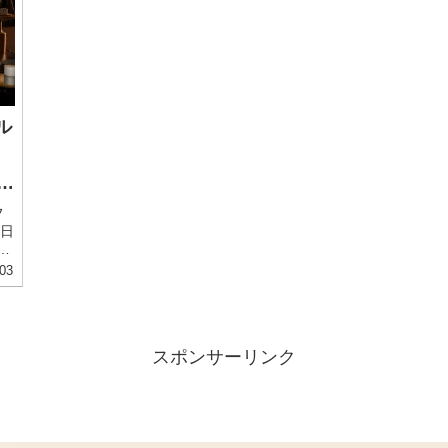
ル
フ
日
1
型ス
03
ア
スポンサーリンク