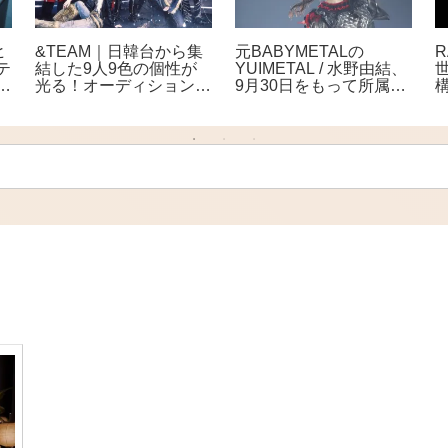
ヒ
&TEAM｜日韓台から集
元BABYMETALの
R
テ
結した9人9色の個性が
YUIMETAL / 水野由結、
次
光る！オーディションか
9月30日をもって所属事
ー
ら生まれた多国籍ボーイ
務所・アミューズを退
ズグループ
所。「エンタメという世
界から離れて自分自身の
ペースで」