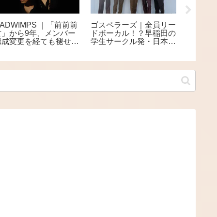
ADWIMPS ｜「前前前
ゴスペラーズ｜全員リー
.ENDR
世」から9年、メンバー
ドボーカル！？早稲田の
自作自
構成変更を経ても褪せな
学生サークル発・日本を
る、唯
い、哲学的ながらも甘酸
代表する5人組アカペラ
世界
っぱい青春サウンド
グループ