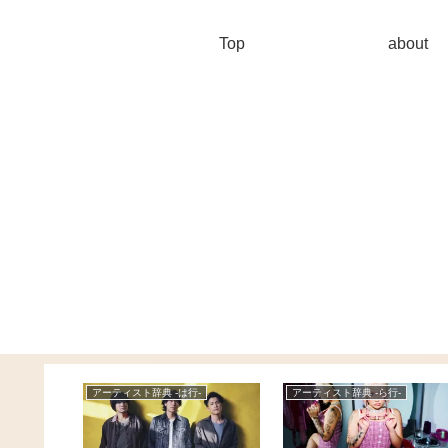
Top
about
-
アーティスト辞典 -は行-
アーティスト辞典 -ら行-