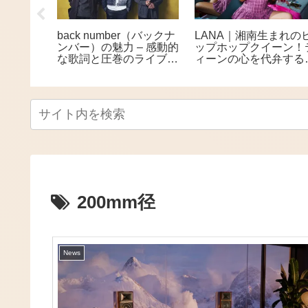
DELICO
back number（バックナ
LANA｜湘南生まれの
和製ロッ
ンバー）の魅力 – 感動的
ップホップクイーン！
語が織り
な歌詞と圧巻のライブで
ィーンの心を代弁する
デュオ
人気の実力派バンド
世代フィメールラッパ
200mm径
News