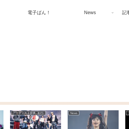
電子ばん！
News
記
アーティスト辞典 -あ行-
News