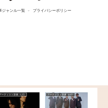
事ジャンル一覧
プライバシーポリシー
アーティスト辞典 -ら行-
アーティスト辞典 -か行-
アーティスト