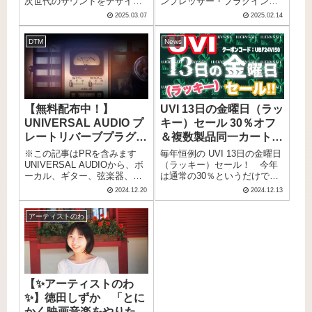
次世代のサウンドをデザイン
ンプレッサー・プラグイン
アップデート可能！
2/14(金)2時〜2/28(金)の
するためのすべての機能を備
が、2/14(金)2時〜2/28(金)の期
期間限定で無料配布！！
2025.03.07
2025.02.14
えた、オールインワン・ソフ
間限定で無料配布！今すぐに
トウェア・シンセサイザー、
ゲットしよう！
DTM
News
ARTURIA「PIgments 6」をご
紹介。
【無料配布中！】
UVI 13日の金曜日（ラッ
UNIVERSAL AUDIO プ
キー）セール 30％オフ
レートリバーブプラグイ
＆複数製品同一カート
ン「Pure Plate
で、最大半額【PR】
※この記事はPRを含みます
毎年恒例の UVI 13日の金曜日
Reverb」¥22,350が期間
UNIVERSAL AUDIOから、ボ
（ラッキー）セール！ 今年
ーカル、ギター、弦楽器、シ
は通常の30％というだけでな
限定無料配布中！！
ンセサイザーに豊かで満足の
く、複数製品を同一カートに
2024.12.20
2024.12.13
いく空間を与え、あらゆるソ
いれて、クーポンコード：
ースを優しく引き立てるプレ
UBF24VI50 を入力すること
アーティストのわ
ートリバーブプラグイン
で、約 50％オフ になります！
「Pure Plate Reverb」が
¥22,3...
【✨アーティストのわ
✨】徳田しずか 「とに
かく映画音楽をやりたく