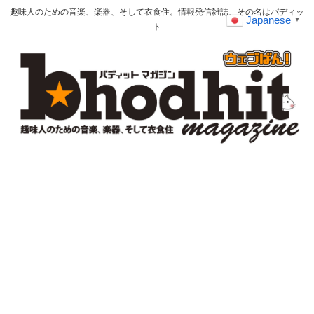
趣味人のための音楽、楽器、そして衣食住。情報発信雑誌、その名はバディッ
Japanese
▼
ト