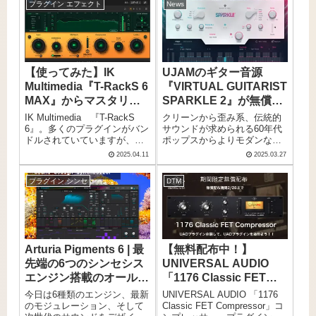
プラグイン エフェクト
News
まで
【使ってみた】​IK
UJAMのギター音源
Multimedia『T-RackS 6
『VIRTUAL GUITARIST
MAX』からマスタリン
SPARKLE 2』が無償配
グプラグイン「Master
布中！
​IK Multimedia 『T-RackS
クリーンから歪み系、伝統的
Match X」をレビュー！
6』。多くのプラグインがバン
サウンドが求められる60年代
ドルされていていますが、今
ポップスからよりモダンな
日はそのなかでも目玉プラグ
2000年代のインディーロック
2025.04.11
2025.03.27
インの1つ、「Master Match
まで、どんなジャンルにも対
X」をご紹介！
応できるUJAMのエレキギタ
プラグイン シンセ
DTM
ー音源、『Virtual Guitarist
SPARKLE 』が無償配布中！
Arturia Pigments 6 | 最
【無料配布中！】
先端の6つのシンセシス
UNIVERSAL AUDIO
エンジン搭載のオールイ
「1176 Classic FET
ンワンソフトウェアシン
Compressor」コンプレ
今日は6種類のエンジン、最新
UNIVERSAL AUDIO 「1176
セ。既存ユーザーは無料
ッサー・プラグインが
のモジュレーション、そして
Classic FET Compressor」コ