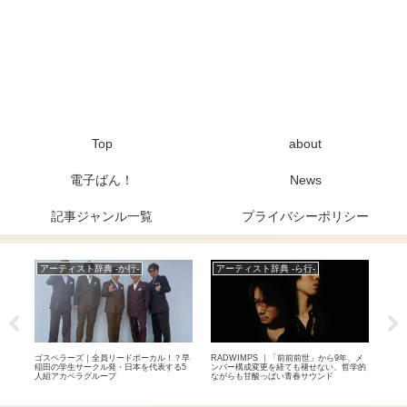
Top
about
電子ばん！
News
記事ジャンル一覧
プライバシーポリシー
アーティスト辞典 -か行-
アーティスト辞典 -ら行-
ア
めた和
ゴスペラーズ｜全員リードボーカル！？早
RADWIMPS ｜「前前前世」から9年、メ
女王
上ロ
稲田の学生サークル発・日本を代表する5
ンバー構成変更を経ても褪せない、哲学的
ンダ
人組アカペラグループ
ながらも甘酸っぱい青春サウンド
ド