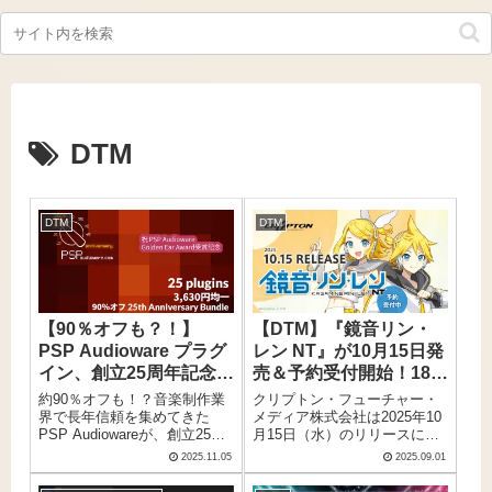
DTM
DTM
DTM
【90％オフも？！】
【DTM】『鏡音リン・
PSP Audioware プラグ
レン NT』が10月15日発
イン、創立25周年記念
売＆予約受付開始！18年
過去最大級のセール開催
ぶりの新バージョン、ツ
約90％オフも！？音楽制作業
クリプトン・フューチャー・
中！PSP 25th
インボーカルの歌声合成
界で長年信頼を集めてきた
メディア株式会社は2025年10
PSP Audiowareが、創立25周
月15日（水）のリリースに向
Anniversary Bundle は
ソフトウェア
年を記念して過去最大級のセ
けて、新製品『鏡音リン・レ
約90％オフ！！
2025.11.05
2025.09.01
ールを実施中！
ンNT』の予約受付を開始し
2025.11.24 18:00 まで
た。