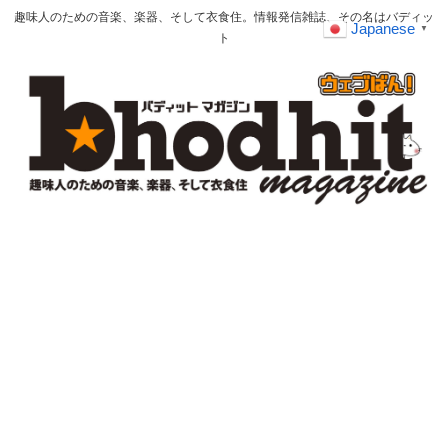
趣味人のための音楽、楽器、そして衣食住。情報発信雑誌、その名はバディッ
Japanese
▼
ト