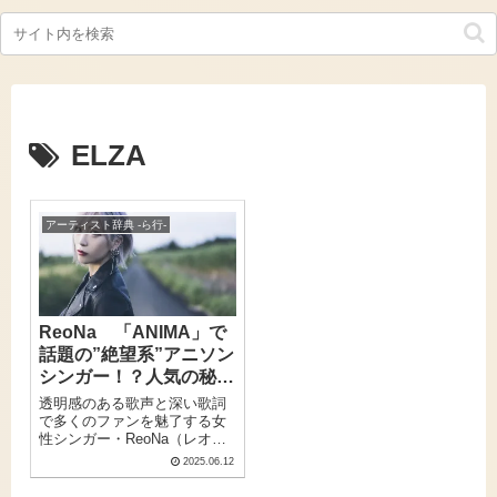
ELZA
アーティスト辞典 -ら行-
ReoNa 「ANIMA」で
話題の”絶望系”アニソン
シンガー！？人気の秘密
と独特の音楽性に迫る
透明感のある歌声と深い歌詞
で多くのファンを魅了する女
性シンガー・ReoNa（レオ
ナ）。アニメタイアップ楽曲
2025.06.12
「ANIMA」をはじめとする代
表曲や、圧倒的なライブパフ