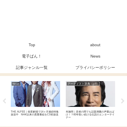
Top
about
電子ばん！
News
記事ジャンル一覧
プライバシーポリシー
News
アーティスト辞典 -は行-
ア
由結、
THE ALFEE｜衛星劇場で14ヶ月連続特集
布施明｜若者の間でも話題沸騰の声量おば
玉置
ーズ
放送中 NHK以来の貴重番組をCS初放送
け！？60年歌い続ける伝説のエンターテイ
ぶる
れて
ナー