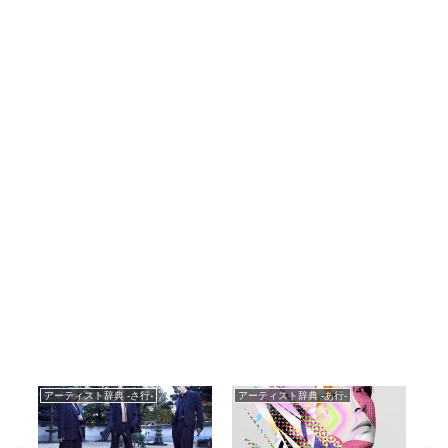
アーティスト辞典 -さ行-
アーティスト辞典 -あ行-
ア