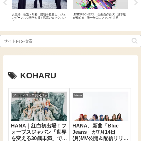
揺さ
女王蜂｜性別・年齢・国籍を超越し、ジェ
.ENDRECHERI.｜全曲自作自演！堂本剛
LA
ンダーレスな美学を貫く孤高のロックバン
が極める、唯一無二のファンク世界
ン！
ド
ール
KOHARU
アーティスト辞典 -は行-
News
HANA｜紅白初出場！フ
HANA、新曲「Blue
ォーブスジャパン「世界
Jeans」が7月14日
を変える30歳未満」でも
(月)MV公開＆配信リリー