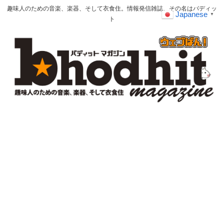
趣味人のための音楽、楽器、そして衣食住。情報発信雑誌、その名はバディッ
Japanese
▼
ト