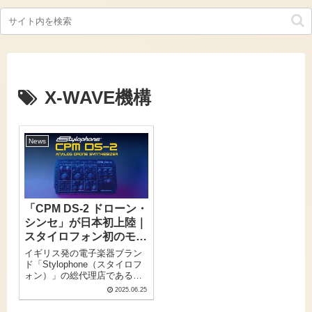
X-WAVE機構
News
「CPM DS-2 ドローン・
シンセ」が日本初上陸｜
スタイロフォン初のモジ
ュラー・シンセサイザー
イギリス発の電子楽器ブラン
数量限定販売開始
ド「Stylophone（スタイロフ
ォン）」の総代理店である
GLOBAL SPADE株式会社が、
2025.06.25
スタイロフォンの新製品
「CPM DS-2 ドローン・シン