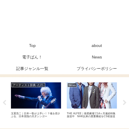
Top
about
電子ばん！
News
記事ジャンル一覧
プライバシーポリシー
アーティスト辞典 -た行-
News
ア
曲「オ
玉置浩二｜日本一歌が上手い！？魂を揺さ
THE ALFEE｜衛星劇場で14ヶ月連続特集
布施
楽曲
ぶる、日本屈指の天才シンガー
放送中 NHK以来の貴重番組をCS初放送
け！
ナー