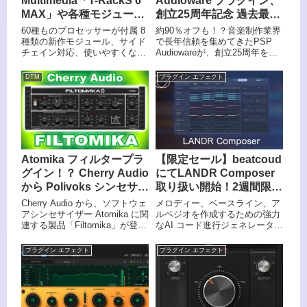
Multimedia「T-RackS 6
Audioware プラグイン、
MAX」や各種モジュール
創立25周年記念 過去最大
が超特価！4/1まで！
級のセール開催中！PSP
60種ものプロセッサーが付属 8
約90％オフも！？音楽制作業界
25th Anniversary
種類の新作モジュール、サイド
で長年信頼を集めてきたPSP
チェイン対応、使いやすくなっ
Audiowareが、創立25周年を記
Bundle は約90％オ
たメーター、モジュール・マネ
念して過去最大級のセールを実
フ！！2025.11.24 18:00
ージャー、プリセット・ブラウ
施中！
DTM
プラグイン エフェクト
まで まで
ザ、新しいマスタリング・コン
ソールなど、ミックス＆マスタ
リング・スイートの定番が大き
く進化。2025/04/01 23:59で終
了となります！T-RackS 6
MAX、各種モジュールを揃える
ならこの3月で！
Atomika フィルタープラ
【限定セール】beatcoud
グイン！？ Cherry Audio
にてLANDR Composer
から Polivoks シンセサイ
取り扱い開始！2週間限
ザーのフィルターエミュ
定、3/18まで！
Cherry Audio から、ソフトウェ
メロディー、ベースライン、ア
レート登場！【PR】
アシンセサイザー Atomika に関
ルペジオを作成するための強力
連する製品「Filtomika」が登
なAI コード進行ジェネレータ
場。 Polivoks シンセサイザー
ー、「LANDR Compose」が
のフィルターセクションをエミ
beatcoudで取り扱い開始！2週
プラグイン エフェクト
プラグイン エフェクト
ュレートしたエフェクトプラグ
間限定、3/18までセール開催中
インです。
です。