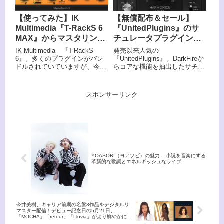
【使ってみた】​IK
【無償配布＆セール】
Multimedia『T-RackS 6
『UnitedPlugins』のサ
MAX』からマスタリング
チュレータプラグイン
プラグイン「Master
「WideFire」が3/19まで
​IK Multimedia 『T-RackS
発売以来人気の
Match X」をレビュー！
無料、以降も4/30まで特
6』。多くのプラグインがバン
『UnitedPlugins』。DarkFireか
ドルされていていますが、今日
らコアな機能を抽出したサチュ
価セール！
はそのなかでも目玉プラグイン
レータプラグイン「WideFire」
の1つ、「Master Match X」を
がリリースされました。リリー
ご紹介！
スを記念して3/19まで無償配
スポンサーリンク
布、3/20から4/30までイントロ
プライス1,390円でのセールと
なります。無償配布は製品サイ
トより。
YOASOBI（ヨアソビ）の魅力 – 小説を音楽にする
革新的な歌詞とエネルギッシュなライブ
今井美樹、キャリア前期の名盤3作品をデジタルリ
マスター配信！デビュー記念日の5月21日、
「MOCHA」「retour」「Lluvia」がより鮮やかに蘇
る