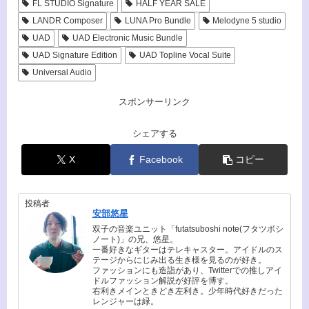
FL STUDIO Signature
HALF YEAR SALE
LANDR Composer
LUNA Pro Bundle
Melodyne 5 studio
UAD
UAD Electronic Music Bundle
UAD Signature Edition
UAD Topline Vocal Suite
Universal Audio
スポンサーリンク
シェアする
X
Facebook
コピー
投稿者
安部悠星
双子の音楽ユニット「futatsuboshi note(フタツボシ
ノート)」の兄、悠星。
一番好きなギターはテレキャスター。アイドルのス
テージからにじみ出る生き様を見るのが好き。
ファッションにも造詣があり、Twitterでの推しアイ
ドルファッション解説が好評を博す。
右利きメインときどき左利き。少年時代好きだった
レンジャーは緑。