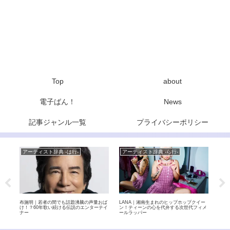
Top
about
電子ばん！
News
記事ジャンル一覧
プライバシーポリシー
アーティスト辞典 -は行-
アーティスト辞典 -ら行-
ア
由結、
布施明｜若者の間でも話題沸騰の声量おば
LANA｜湘南生まれのヒップホップクイー
bac
ーズ
け！？60年歌い続ける伝説のエンターテイ
ン！ティーンの心を代弁する次世代フィメ
感動
れて
ナー
ールラッパー
派バ