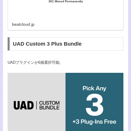
301 Moved Permanently
beatcloud.jp
UAD Custom 3 Plus Bundle
UADプラグインが6個選択可能。