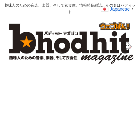
趣味人のための音楽、楽器、そして衣食住。情報発信雑誌、その名はバディッ
Japanese
▼
ト