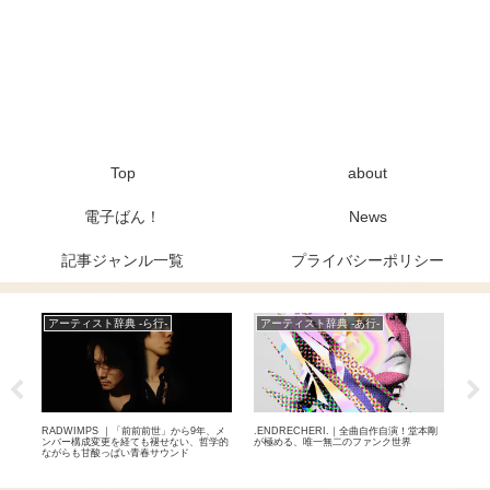
Top
about
電子ばん！
News
記事ジャンル一覧
プライバシーポリシー
アーティスト辞典 -ら行-
アーティスト辞典 -あ行-
ア
めた和
RADWIMPS ｜「前前前世」から9年、メ
.ENDRECHERI.｜全曲自作自演！堂本剛
布施
上ロ
ンバー構成変更を経ても褪せない、哲学的
が極める、唯一無二のファンク世界
け！
ながらも甘酸っぱい青春サウンド
ナー