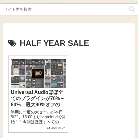
HALF YEAR SALE
プラグイン エフェクト
Universal Audioほぼ全
てのプラグインが70%～
80%、最大90%オフの
HALF YEAR SALEが
半期に一度の大セールが本日
beatcloudで開催！
5/22、16:00よりbeatcloudで開
始！！今回はほぼすべての製
品が対象で、単体プラグイン
2025.05.22
はどれも70%～80%、最大
90%オフの超特価！！DSP専