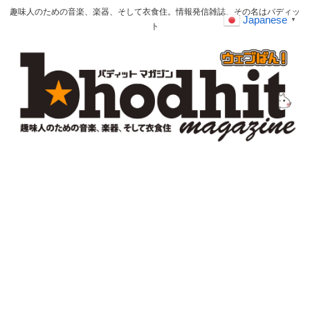
趣味人のための音楽、楽器、そして衣食住。情報発信雑誌、その名はバディッ
Japanese
▼
ト