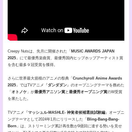
Creepy Nutsは、先月に開催された「
MUSIC AWARDS JAPAN
2025
」にて最優秀楽曲賞、最優秀国内ヒップホップアーティスト賞
を含む最多９冠受賞を獲得。
さらに世界最大規模のアニメの祭典「
Crunchyroll Anime Awards
2025
」ではTVアニメ『
ダンダダン
』のオープニングテーマを務めた
「
オトノケ
」が
最優秀アニソン賞
と
最優秀オープニング賞
のW受賞
を果たした。
TVアニメ『
マッシュル-MASHLE- 神覚者候補選抜試験編
』オープニ
ングテーマとして2024年1月にリリースした「
Bling-Bang-Bang-
Born
」は、ストリーミング累計再生数が9億回に達する勢いを見せ