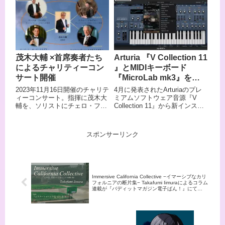
6/20(金)12:00公開！
史 『Immersive California
Collective −イマーシブなカリフ
ォルニアの断片集−「エステー
トセールで見つけた自分」Vol.2
』。日本では余り知られていな
いちょっとマニアックなアメリ
カ文化を紹介します。
茂木大輔 ×首席奏者たち
Arturia 『V Collection 11
によるチャリティーコン
』とMIDIキーボード
サート開催
『MicroLab mk3』を使
ってみた！
2023年11月16日開催のチャリテ
4月に発表されたArturiaのプレ
ィーコンサート。指揮に茂木大
ミアムソフトウェア音源『V
輔を、ソリストにチェロ・ファ
Collection 11』から新インスト
ゴット・クラリネットの名手を
ゥルメントを中心にご紹介！ま
それぞれ迎え、挑戦的なプログ
た、新発売のMIDIキーボード
ラムで各楽器の魅力を披露す
「MicroLab mk3」についても合
スポンサーリンク
る。
わせてレビューいたします！
Immersive California Collective −イマーシブなカリ
フォルニアの断片集− Takafumi Iimuraによるコラム
連載が『バディットマガジン電子ばん！』にて
6/6(金)よりスタート。