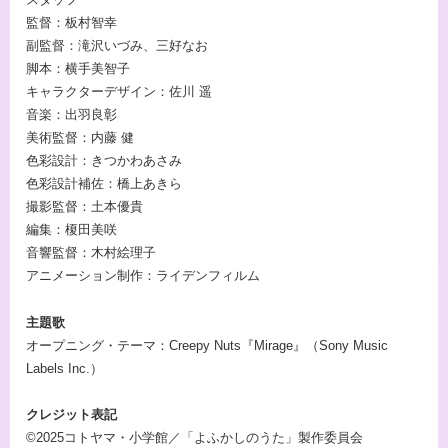
監督：板村智幸
副監督：滝沢いづみ、三好なお
脚本：横手美智子
キャラクターデザイン：佐川 遥
音楽：出羽良彰
美術監督：内藤 健
色彩設計：きつかわあさみ
色彩設計補佐：橋上あきら
撮影監督：土本優貴
編集：榎田美咲
音響監督：木村絵理子
アニメーション制作：ライデンフィルム
主題歌
オープニング・テーマ：Creepy Nuts『Mirage』（Sony Music
Labels Inc.）
クレジット表記
©2025コトヤマ・小学館／「よふかしのうた」製作委員会