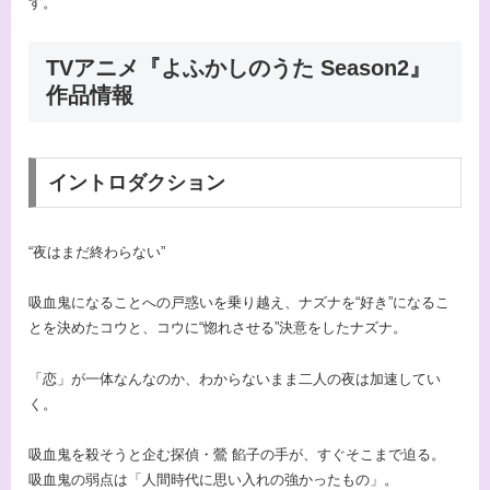
す。
TVアニメ『よふかしのうた Season2』
作品情報
イントロダクション
“夜はまだ終わらない”
吸血鬼になることへの戸惑いを乗り越え、ナズナを“好き”になるこ
とを決めたコウと、コウに“惚れさせる”決意をしたナズナ。
「恋」が一体なんなのか、わからないまま二人の夜は加速してい
く。
吸血鬼を殺そうと企む探偵・鶯 餡子の手が、すぐそこまで迫る。
吸血鬼の弱点は「人間時代に思い入れの強かったもの」。