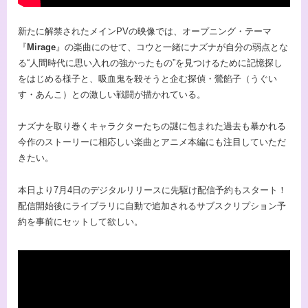
新たに解禁されたメインPVの映像では、オープニング・テーマ
『
Mirage
』の楽曲にのせて、コウと一緒にナズナが自分の弱点とな
る“人間時代に思い入れの強かったもの”を見つけるために記憶探し
をはじめる様子と、吸血鬼を殺そうと企む探偵・鶯餡子（うぐい
す・あんこ）との激しい戦闘が描かれている。
ナズナを取り巻くキャラクターたちの謎に包まれた過去も暴かれる
今作のストーリーに相応しい楽曲とアニメ本編にも注目していただ
きたい。
本日より7月4日のデジタルリリースに先駆け配信予約もスタート！
配信開始後にライブラリに自動で追加されるサブスクリプション予
約を事前にセットして欲しい。