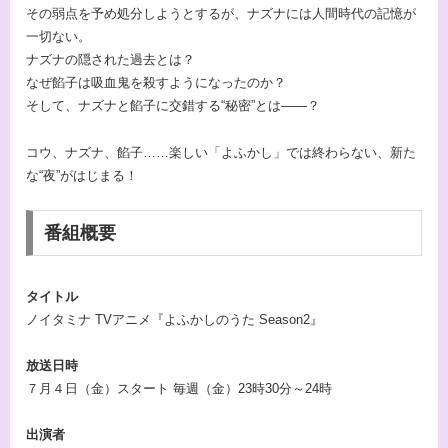
その弱点を予め処分しようとするが、ナズナには人間時代の記憶が
一切ない。
ナズナの隠された過去とは？
なぜ餡子は吸血鬼を殺すようになったのか？
そして、ナズナと餡子に交錯する“秘密”とは――？
コウ、ナズナ、餡子……楽しい「よふかし」では終わらない、新た
な“夜”がはじまる！
番組概要
タイトル
ノイタミナ TVアニメ『よふかしのうた Season2』
放送日時
７月４日（金）スタート 毎週（金）23時30分～24時
出演者