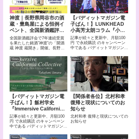
【バディットマガジン電
神渡｜長野県岡谷市の酒
子ばん！】LUNKHEAD
蔵・豊島屋による恒例イ
小高芳太朗コラム『小高
ベント、全国新酒鑑評会
芳太朗のことばのきせ
で7年連続受賞を果たした
記事が続々と更新中、月額100
全国新酒鑑評会で7年連続受賞
つ』vol.007 「暮らし」、
銘酒「神渡」 酒蔵開き開
円 で永続購読 のキャンペーン
を果たした銘酒”神渡”の「開酒
中である バディットマガジン電
蔵 神渡 蔵開き」開催。長野県
11/14(金) 12:00公開！
催！
子ばん！2025年10月15日（水）
岡谷市の酒蔵・豊島屋による恒
12:00に公開の記事は
例イベント「第22回 神渡 酒蔵
News
News
LUNKHEADのVo.Gt.小高芳太朗
開き」が開催されます。
のコラム、『小高芳太朗のこと
ばのきせつ』第7回目。
【バディットマガジン電
【関係者各位】北村和孝
子ばん！】飯村学史
復帰と現状についてのお
『Immersive California
知らせ
Collective −イマーシブな
記事が続々と更新中、月額100
北村和孝 復帰と現状についての
カリフォルニアの断片集−
円 で永続購読 のキャンペーン
お知らせ
中である バディットマガジン電
「エステートセールで見
子ばん！2025年6月20日（金）
つけた自分」Vol.2 』、
12:00 に公開の記事は飯村学
News
News