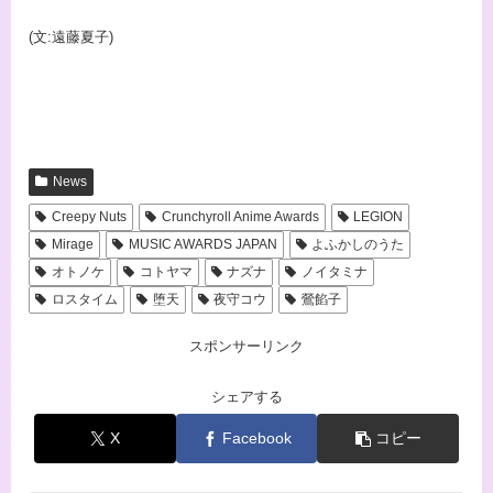
(文:遠藤夏子)
News
Creepy Nuts
Crunchyroll Anime Awards
LEGION
Mirage
MUSIC AWARDS JAPAN
よふかしのうた
オトノケ
コトヤマ
ナズナ
ノイタミナ
ロスタイム
堕天
夜守コウ
鶯餡子
スポンサーリンク
シェアする
X
Facebook
コピー