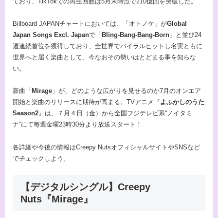
ており、TikTokでの再生回数は5月末時点で210億回を突破した。
Billboard JAPANチャートにおいては、「オトノケ」が
Global
Japan Songs Excl. Japan
で「
Bling-Bang-Bang-Born
」と並び24
週連続首位を獲得しており、全世界でバイラルヒットし名実ともに
世界へと届く楽曲として、今なおその勢いはとどまる事を知らな
い。
新曲「
Mirage
」が、どのような広がりを見せるのか7月のオンエア
開始と楽曲のリリースに期待が高まる。TVアニメ『
よふかしのうた
Season2
』は、７月４日（金）から全国フジテレビ系“ノイタミ
ナ”にて毎週金曜23時30分より放送スタート！
各詳細や今後の情報はCreepy NutsオフィシャルサイトやSNSなど
でチェックしよう。
【デジタルシングル】Creepy
Nuts『Mirage』