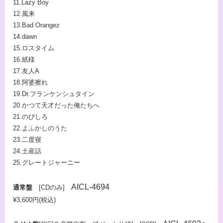
11.Lazy Boy
12.風来
13.Bad Orangez
14.dawn
15.ロスタイム
16.紙様
17.友人A
18.阿婆擦れ
19.Dr.フランケンシュタイン
20.かつて天才だった俺たちへ
21.のびしろ
22.よふかしのうた
23.二度寝
24.土産話
25.グレートジャーニー
AICL-4694
通常盤
[CDのみ]
¥3,600円(税込)