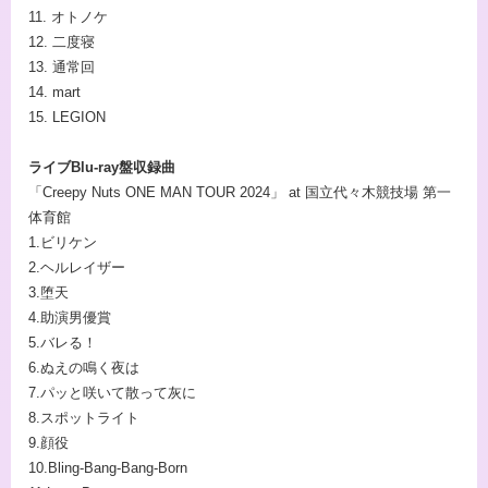
11. オトノケ
12. 二度寝
13. 通常回
14. mart
15. LEGION
ライブBlu-ray盤収録曲
「Creepy Nuts ONE MAN TOUR 2024」 at 国立代々木競技場 第一
体育館
1.ビリケン
2.ヘルレイザー
3.堕天
4.助演男優賞
5.バレる！
6.ぬえの鳴く夜は
7.パッと咲いて散って灰に
8.スポットライト
9.顔役
10.Bling-Bang-Bang-Born