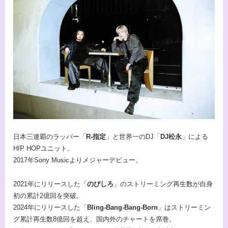
日本三連覇のラッパー「
R-指定
」と世界一のDJ「
DJ松永
」による
HIP HOPユニット。
2017年Sony Musicよりメジャーデビュー。
2021年にリリースした「
のびしろ
」のストリーミング再生数が自身
初の累計2億回を突破。
2024年にリリースした「
Bling-Bang-Bang-Born
」はストリーミン
グ累計再生数8億回を超え、国内外のチャートを席巻。