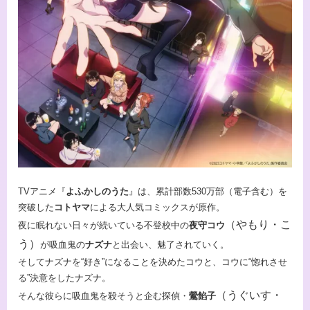
TVアニメ『
よふかしのうた
』は、累計部数530万部（電子含む）を
突破した
コトヤマ
による大人気コミックスが原作。
（やもり・こ
夜に眠れない日々が続いている不登校中の
夜守コウ
う）
が吸血鬼の
ナズナ
と出会い、魅了されていく。
そしてナズナを“好き”になることを決めたコウと、コウに“惚れさせ
る”決意をしたナズナ。
（うぐいす・
そんな彼らに吸血鬼を殺そうと企む探偵・
鶯餡子