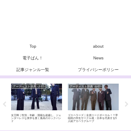
Top
about
電子ばん！
News
記事ジャンル一覧
プライバシーポリシー
アーティスト辞典 -さ行-
アーティスト辞典 -か行-
ア
イー
女王蜂｜性別・年齢・国籍を超越し、ジェ
ゴスペラーズ｜全員リードボーカル！？早
玉置
ィメ
ンダーレスな美学を貫く孤高のロックバン
稲田の学生サークル発・日本を代表する5
ぶる
ド
人組アカペラグループ