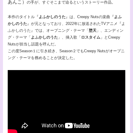
あんこ）
の手が、すぐそこまで迫るというストーリー作品。
本作のタイトル『
よふかしのうた
』は、Creepy Nutsの楽曲『
よふ
かしのうた
』が元となっており、2022年に放送されたTVアニメ『よ
ふかしのうた』では、オープニング・テーマ「
堕天
」、エンディン
グ・テーマ「
よふかしのうた
」、挿入歌「
ロスタイム
」とCreepy
Nutsが担当し話題を呼んだ。
この度Season１に引き続き、Season２でもCreepy Nutsがオープニ
ング・テーマを務めることが決定した。