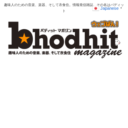
趣味人のための音楽、楽器、そして衣食住。情報発信雑誌、その名はバディッ
Japanese
▼
ト