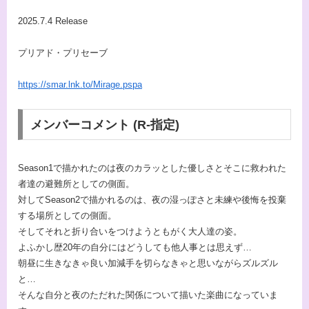
2025.7.4 Release
プリアド・プリセーブ
https://smar.lnk.to/Mirage.pspa
メンバーコメント (R-指定)
Season1で描かれたのは夜のカラッとした優しさとそこに救われた
者達の避難所としての側面。
対してSeason2で描かれるのは、夜の湿っぽさと未練や後悔を投棄
する場所としての側面。
そしてそれと折り合いをつけようともがく大人達の姿。
よふかし歴20年の自分にはどうしても他人事とは思えず…
朝昼に生きなきゃ良い加減手を切らなきゃと思いながらズルズル
と…
そんな自分と夜のただれた関係について描いた楽曲になっていま