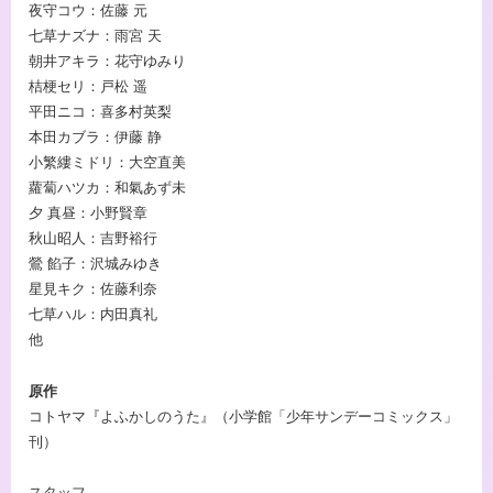
夜守コウ：佐藤 元
七草ナズナ：雨宮 天
朝井アキラ：花守ゆみり
桔梗セリ：戸松 遥
平田ニコ：喜多村英梨
本田カブラ：伊藤 静
小繁縷ミドリ：大空直美
蘿蔔ハツカ：和氣あず未
夕 真昼：小野賢章
秋山昭人：吉野裕行
鶯 餡子：沢城みゆき
星見キク：佐藤利奈
七草ハル：内田真礼
他
原作
コトヤマ『よふかしのうた』（小学館「少年サンデーコミックス」
刊）
スタッフ