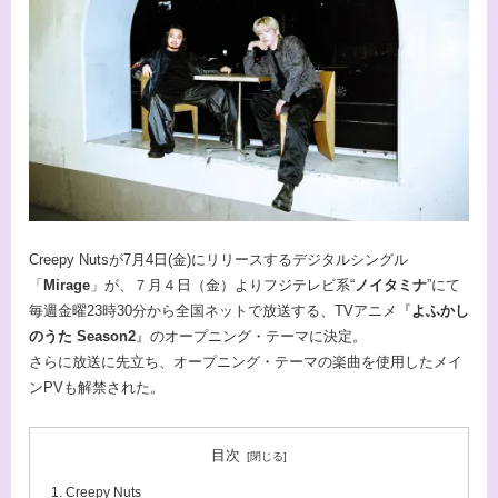
Creepy Nutsが7月4日(金)にリリースするデジタルシングル
「
Mirage
」が、７月４日（金）よりフジテレビ系“
ノイタミナ
”にて
毎週金曜23時30分から全国ネットで放送する、TVアニメ『
よふかし
のうた Season2
』のオープニング・テーマに決定。
さらに放送に先立ち、オープニング・テーマの楽曲を使用したメイ
ンPVも解禁された。
目次
Creepy Nuts