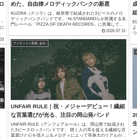
ロ
めた、自由律メロディックパンクの新星
KUZIRA（クジラ）は、岐阜県で結成された3ピースのメロ
ディックパンクバンドです。 Hi-STANDARDらが所属する名
・
E
門レーベル「PIZZA OF DEATH RECORDS」に所属してい
に
よ
ます。 耳馴染みのよいハイトーンな歌声、一聴すればすぐ
2026.07.31
で
つ
に口ずさめるキャッチーなメロディ、そしてジャンルの扉を
メ
彩
03
軽々と開いて自由自在に行き来するサウンド展開が最大の魅
り
こ
アーティスト辞典 -あ行-
力です。 全編英語詞の楽曲は、王道のメロコアに若さあふ
「
れる遊び心を取り入れており、激しさと爽やかさを見事に共
暗
の
存させています。 先人たちが築き上げてきたメロディック
力
ま
パンクという世界に、新たな領域を切り開く「自由律メロデ
年
チ
ィックパンク」とも言うべき存在として、高い評価を集めて
の
ト
きました。 結成から数年とは思えないスピードで頭角を現
ブ
し、ラジオ番組のパーソナリティーに抜擢されるなど、異例
ご
本
の活躍を見せています。 疾走感あふれるライブパフォーマ
ジ
ンスにも定評があり、いま最も注目される若手バンドのひと
ッ
つです。 この記事では、そんなKUZIRAのメンバーや来歴、
楽
おすすめ曲をまとめてご紹介します。
W
UNFAIR RULE｜祝・メジャーデビュー！繊細
し
な言葉選びが光る、注目の岡山発バンド
2
UNFAIR RULE（アンフェアルール）は、岡山県で結成され
た3ピースロックバンドです。 聴く人の耳を捉える繊細な言
ン
葉選びと心を揺さぶるメロディによって等身大のリアルが詰