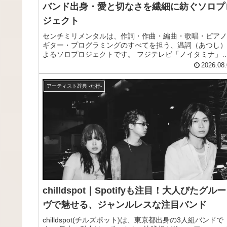
バンド出身・愛と切なさを繊細に紡ぐソロプ
ジェクト
センチミリメンタルは、作詞・作曲・編曲・歌唱・ピアノ
ギター・プログラミングのすべてを担う、温詞（あつし）
よるソロプロジェクトです。 フジテレビ「ノイタミナ」
放送されたTVアニメ『ギヴン』の主題歌「キヅアト」で
2026.08.
ジャーデビューを果たし、その名を広く知られるようにな
ました。 最大の魅力は、人間の生々しい感情や愛を、切な
アーティスト辞典 -た行-
くも繊細に描き出す音楽性でしょう。 喜びも悲しみも、
い感情までも、まっすぐな言葉で音楽に昇華するその表現
は、多くのリスナーの心を強く揺さぶってきました。 近
は櫻坂46や日向坂46への楽曲提供も行うなど、その活躍
場をますます拡大中です。 この記事では、そんなセンチミ
リメンタルの魅力やプロフィール、おすすめ曲をまとめて
紹介します。
chilldspot｜Spotifyも注目！大人びたグルー
ヴで魅せる、ジャンルレスな注目バンド
chilldspot(チルズポット)は、東京都出身の3人組バンドで