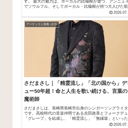
す。 最大の魅力は、ボーカルの比喩根が放つ、アンニュ
でソウルフル、そしてボーカル・比喩根が持つ大人びた歌
でしょう。 その歌声を軸に、ボーカロイドや洋楽、クラ
2026.07.
ック、ヒップホップ、ジャズ、ファンクといった多様な音
をシームレスに吸収した、ジャンルレスなサウンドを鳴ら
アーティスト辞典 -さ行-
ています。 メランコリックで美しい楽曲から、胸をヒリ
リとさせるような苛立ちを込めた楽曲まで、その振り幅の
きさも大きな特徴です。 数々のCMソングやドラマ主題歌
手がけ、Spotifyによる次世代アーティストプログラム
「RADAR：Early Noise 2021」に選出されるなど、国内
から大きな注目を集めています。 メンバー全員が2002年
まれで、幼馴染や高校の軽音部仲間を中心に結成された、
さにZ世代を代表するバンドです。 この記事では、そんな
chilldspotのメンバーや来歴、おすすめ曲をまとめてご紹
します。
さだまさし｜「精霊流し」「北の国から」デ
ュー50年超！命と人生を歌い続ける、言葉の
魔術師
さだまさしは、長崎県長崎市出身のシンガーソングライタ
です。高校時代の音楽仲間である吉田政美とフォークデュ
「グレープ」を結成し、「精霊流し」「無縁坂」といった
曲でその名を知られるようになります。グループ解散後は
2026.07.