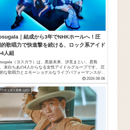
osugala｜結成から3年でNHKホールへ！圧
倒的歌唱力で快進撃を続ける、ロック系アイド
ル4人組
osugala（ヨスガラ）は、黒坂未来、汐見まとい、君島
、未白ちあの4人からなる女性アイドルグループです。 圧
的な歌唱力とエモーショナルなライブパフォーマンスが最
の魅力で、従来のアイドル像とは一線を画す「王道ロッ
2026.08.06
」の音楽性で注目を集めています。 TOY'S FACTORYか
メジャーデビューを果たし、EP「No Border」の収録3曲
アーティスト辞典 -は行-
べてにタイアップがつくという異例の注目度で話題となり
した。 NHKホールでのワンマンライブを控えるなど、そ
勢いはとどまるところを知りません。 この記事では、
osugalaのメンバー、来歴、おすすめ曲をまとめてご紹介
ます。