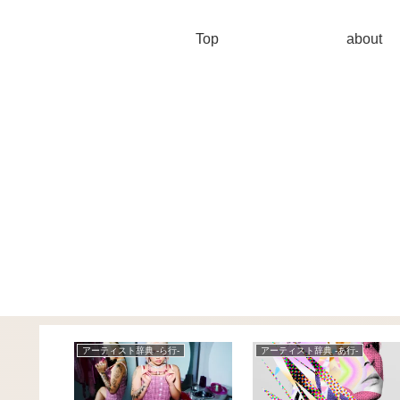
Top
about
-
News
News