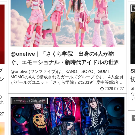
北
「
くえぐりながらも、そっと肯定してくれます。暗さをはらん
ヒ
よ
だ歌詞とは対照的に、サウンドは青春パンクらしい爽快感に
、
け
あふれており、そのギャップも大きな特徴です。この記事で
み
は、そんな忘れらんねえよのメンバーや来歴、おすすめ曲を
発
持
まとめてご紹介します。忘れらんねえよ
コ
ー
。
お
@onefive｜「さくら学院」出身の4人が紡
ぐ、エモーショナル・新時代アイドルの世界
プ
S
@onefive(ワンファイブ)は、KANO、SOYO、GUMI、
MOMOの4人で構成されるガールズグループです。 4人全員
ン
がガールズユニット「さくら学院」の2019年度中等部3年メ
ンバーであり、幼少期から共に活動してきた幼馴染のような
S
2026.07.27
絆で結ばれています。 「Japanese Classy Crush」をコンセ
な
の
プトに掲げ、日本の良き文化を大切にしながら、古い固定観
デ
アーティスト辞典 -は行-
れ
念を打ち破る新しいスタイルを追求。 アミューズとエイベ
呼
え
ックスという大手事務所・レーベルによるタッグで、音楽活
ま
て
27
動のみならずモデルや俳優業など幅広い分野で活躍中です。
1
ー
この記事では、@onefiveのメンバー、来歴、おすすめ曲ま
楽
力
でサクッとご紹介します。
M
る
ィ
ッ