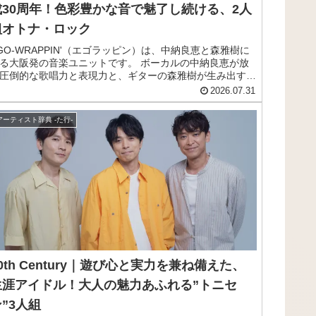
成30周年！色彩豊かな音で魅了し続ける、2人
組オトナ・ロック
GO-WRAPPIN'（エゴラッピン）は、中納良恵と森雅樹に
る大阪発の音楽ユニットです。 ボーカルの中納良恵が放
圧倒的な歌唱力と表現力と、ギターの森雅樹が生み出す色
豊かなサウンドを融合させることで、他のどこでも聴いた
2026.07.31
とのない唯一無二の世界観が生み出してきました。
Midnight Dejavu」「Dance Dance Dance」といった恒例
アーティスト辞典 -た行-
ライブイベントは、多くのファンに愛され続けています。
た、ドラマ「私立探偵 濱マイク」の主題歌「くちばしに
ェリー」や、名曲「色彩のブルース」の異例のロングヒッ
によって、その名を全国区へと広げました。 そしてライ
パフォーマンスの高さにも定評があり、長年にわたって日
の音楽シーンで確固たる存在感を放っています。 戦前の
ャズや、キャバレー音楽、昭和歌謡、ブルース、スカ、ロ
クンロールなど、実に多様なジャンルを消化した独自の音
性が最大の魅力です。 この記事では、そんなEGO-
RAPPIN'のメンバーや来歴、おすすめ曲をまとめてご紹介
ます。
0th Century｜遊び心と実力を兼ね備えた、
生涯アイドル！大人の魅力あふれる”トニセ
”3人組