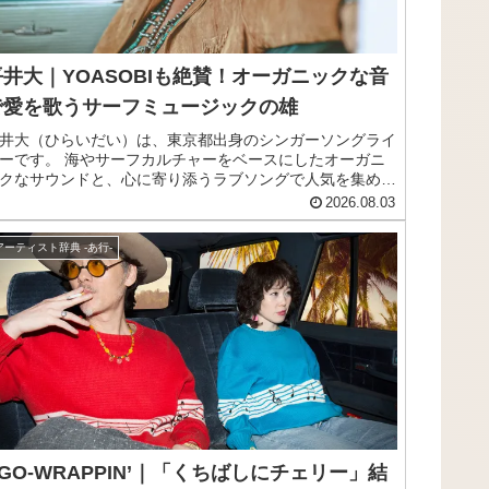
平井大｜YOASOBIも絶賛！オーガニックな音
で愛を歌うサーフミュージックの雄
井大（ひらいだい）は、東京都出身のシンガーソングライ
ーです。 海やサーフカルチャーをベースにしたオーガニ
クなサウンドと、心に寄り添うラブソングで人気を集めて
ーフミュージックを基調にしつつ、現代的なポ
2026.08.03
プスや、思わず口ずさみたくなる耳馴染みのよいメロディ
織り交ぜた楽曲は、幅広い世代から支持を集めてきまし
アーティスト辞典 -あ行-
。 つばの広いハットをトレードマークに、ウクレレやア
ースティックギターを奏でながら、透き通るようなハスキ
ボイスでピースフルな音楽を届けています。 紅白歌合戦
の出演やアニメ、CMとのタイアップなどその活躍は多岐
わたり、聴き手の人生に深く寄り添う楽曲たちを通じて
OASOBIや瑛人といった若手アーティストからも賞賛され
い流存在です。 この記事では、そんな平井大の魅力やプ
フィール、おすすめ曲をまとめてご紹介します。
EGO-WRAPPIN’｜「くちばしにチェリー」結