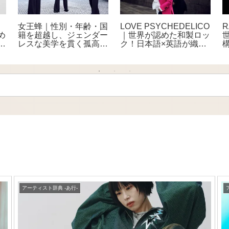
back number（バックナ
THE ALFEE｜衛星劇場
T
、
ンバー）の魅力 – 感動的
で14ヶ月連続特集放送
事
な歌詞と圧巻のライブで
中 NHK以来の貴重番
人気の実力派バンド
組をCS初放送
世
の
アーティスト辞典 -あ行-