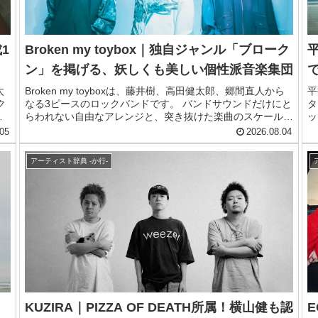
は、そんな汐れいらのプロフィール、来歴、おすすめ曲をサ
クッとご紹介します。
1
Broken my toybox｜独自ジャンル「ブローク
ン」を掲げる、妖しくも美しい個性派音楽集団
太
Broken my toyboxは、藤井樹、高田健太郎、郷間直人から
平
ク
なる3ピースのロックバンドです。 バンドサウンドだけにと
タ
を
らわれない自由なアレンジと、突き抜けた楽曲のスケール感
ッ
、
を武器に、独自の道を突き進んできました。「ブロークン」
います。 サ
05
2026.08.04
という独自のジャンルを掲げ、バンドサウンドのみにとらわ
ッ
ー
れず、独自のポップやロックを追求している点が最大の特徴
を
アーティスト辞典 -か行-
間
です。 取り繕うことなく現実を伝えながらも、その奥に救
た
属
いを感じさせる歌詞の世界観が、多くのリスナーの心を掴ん
コ
ン
でいます。 近年はテレビドラマの主題歌に楽曲が起用され
ー
。
るなど、その注目度は現在もますます上昇中です。この記事
へ
ン
では、そんなBroken my toyboxのメンバーや来歴、おすす
に
記
め曲をまとめてご紹介します。
Y
曲
て
ロ
KUZIRA｜PIZZA OF DEATH所属！横山健も認