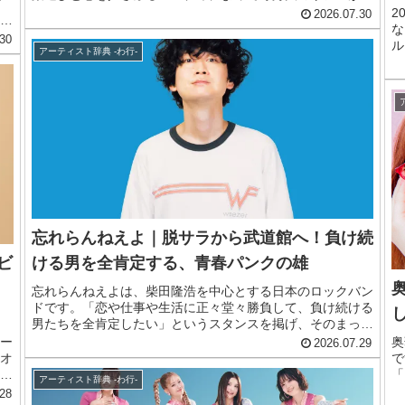
イ
め込まれた楽曲は、多くの若者から熱い支持を集めていま
2
2026.07.30
声
す。 ボーカルの山本珠羽から放たれる優しくも芯のある歌
な
シ
30
声と、自身の実体験のみをもとにした赤裸々でまっすぐな歌
ル
楽
アーティスト辞典 -わ行-
詞が最大の魅力。 ライブハウスへ通う若者たちを中心に人
セ
し
気を広げ、大型フェスへの出演や、日本テレビ「バズリズム
後
ヒ
02」の人気企画にランクインするなど、要注目のバンドへ
パ
大
と急成長を遂げてきました。 現在はメジャーデビューを果
大
を
たし、活躍の場をさらに広げています。 知名度が向上した
ら
後も年間200本を超えるライブをこなす、生粋のライブバン
プ
外
ドです。 この記事では、そんなUNFAIR RULEのメンバーや
ラ
生
来歴、おすすめ曲をまとめてご紹介します。
です。 この記事では
ま
す
介
忘れらんねえよ｜脱サラから武道館へ！負け続
ビ
ける男を全肯定する、青春パンクの雄
忘れらんねえよは、柴田隆浩を中心とする日本のロックバン
ドです。「恋や仕事や生活に正々堂々勝負して、負け続ける
男たちを全肯定したい」というスタンスを掲げ、そのまっす
ぐで嘘のない言葉が多くのリスナーの共感を呼んでいます。
ー
奥
2026.07.29
パンクロック由来のラウドで爽やかなギターサウンドと、
オ
で
日々の暮らしの中にある喜怒哀楽を、熱量たっぷりに歌い上
名
「
アーティスト辞典 -わ行-
げる歌詞が最大の魅力です。思春期特有の性への悶々とした
ソ
し
28
感情や、日常に潜む切なさを描いた歌詞は、聴く人の心を鋭