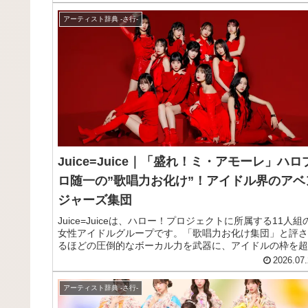
ロシンガーとして活動を開始し、「関白宣言」「秋桜」「
の国から」など、時代を超えて歌い継がれる数々の国民的
アーティスト辞典 -さ行-
ット曲を生み出してきました。音楽活動だけにとどまらず
小説家としても「解夏」「風に立つライオン」などを発表
し、その多くが映画やドラマになるなど、マルチな才能を
揮しています。ソロデビュー以来、通算4700回を超える
ンサートを重ねてきた、まさに日本を代表する音楽家です
この記事では、そんなさだまさしの魅力やプロフィール、
すすめ曲をまとめてご紹介します。
Juice=Juice｜「盛れ！ミ・アモーレ」ハロ
ロ随一の”歌唱力お化け”！アイドル界のアベ
ジャーズ集団
Juice=Juiceは、ハロー！プロジェクトに所属する11人組
女性アイドルグループです。「歌唱力お化け集団」と評さ
るほどの圧倒的なボーカル力を武器に、アイドルの枠を超
た本格的なパフォーマンスで多くの音楽ファンを惹きつけ
2026.07.
います。プロデュースを手がけたのは、数々の国民的グル
プを生み出してきたつんくです。メンバー全員が高い歌唱
アーティスト辞典 -さ行-
を備えており、「誰がどこを歌っても外さない」と言われ
ほど、グループ全体の完成度の高さに定評があります。ア