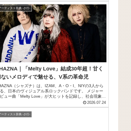
ガーネット」と挿入歌「変わらないもの」で広く知られる
うになり、ロングセラーを記録しています。「声だけで泣
アーティスト辞典 -さ行-
る」と称される唯一無二の歌声と、聴いた瞬間から心に染
入るメロディ・歌詞が、老若男女問わず幅広い世代から支
される歌姫です。この記事では、そんな奥華子のプロフィ
ル、来歴、おすすめ曲までサクッとご紹介します。
HAZNA｜「Melty Love」結成30年超！甘く
切ないメロディで魅せる、V系の革命児
HAZNA（シャズナ）は、IZAM、A・O・I、NIYの3人から
る、日本のヴィジュアル系ロックバンドです。 メジャー
ビュー曲「Melty Love」が大ヒットを記録し、社会現象と
ばれるほどのブームを巻き起こしたことで広く知られてい
2026.07.24
す。 ボーカルのIZAMが放つ耽美で華麗なビジュアルと、
980年代のヒットチャートを思わせる軽快でキャッチーな
アーティスト辞典 -さ行-
曲との絶妙な融合で多くのファンを魅了し、MALICE
IZER、FANATIC◇CRISIS、La'cryma Christiとともに「ヴ
ジュアル系四天王」と称され、90年代のヴィジュアル系