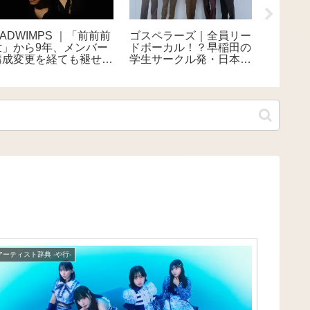
HE PREDATORS｜約
玉置浩二｜日本一歌が上
布施明
5年ぶりの新曲「オリバ
手い！？魂を揺さぶる、
題沸騰
ー」を8月14日配信リリ
日本屈指の天才シンガー
60年歌
ース 全楽曲のサブスク
エンタ
解禁も決定
アーティスト辞典 -や行-