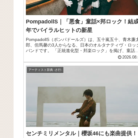
PompadollS｜「悪食」童話×邦ロック！結成
年でバイラルヒットの新星
PompadollS（ポンパドールズ）は、五十嵐五十、青木廉
郎、但馬馨の3人からなる、日本のオルタナティヴ・ロッ
バンドです。 「正統進化型・邦楽ロック」を掲げ、童話
モチーフにしながら現代風刺に落とし込んだ繊細な歌詞と
2026.08.
卓越した演奏能力で注目を集めています。 代表曲「悪食」
はTikTokで1000万再生を突破し、Spotifyのバイラルチャ
アーティスト辞典 -さ行-
トでは日本国内1位を記録するなど、結成からわずかな期
で爆発的な支持を獲得しました。 事務所やレーベルに所
せず、セルフマネジメントで活動しながらも、主催ワンマ
ライブは全て即日完売という驚異的な人気を誇っています
TVアニメ「愛してるゲームを終わらせたい」のエンディ
グテーマを担当するなど、活躍の場を拡大中です。 この
事では、そんなPompadollSのメンバーや来歴、おすすめ
をまとめてご紹介します。
センチミリメンタル｜櫻坂46にも楽曲提供！