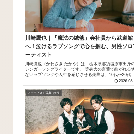
川崎鷹也｜「魔法の絨毯」会社員から武道館
へ！泣けるラブソングで心を掴む、男性ソロ
ーティスト
川崎鷹也（かわさき たかや）は、栃木県那須塩原市出身
シンガーソングライターです。 等身大の言葉で紡がれる
ないラブソングや人生を感じさせる楽曲は、10代〜20代
中心に幅広い世代から支持されています。 「半径3mの人
2026.08.
幸せにしたい」という思いで音楽活動を続け、日本武道館
のワンマンライブも成功。 一度聴いたら忘れられないハ
アーティスト辞典 -は行-
キーな歌声と美しいビブラート、癖になるメロディーライ
が最大の魅力です。 この記事では、そんな川崎鷹也のプ
フィール、来歴、おすすめ曲をサクッとご紹介します。