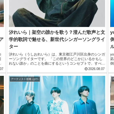
汐れいら｜架空の誰かを歌う？澄んだ歌声と文
y
ア
学的歌詞で魅せる、新世代シンガーソングライ
ター
の
汐れいら（うしおれいら）は、東京都江戸川区出身のシンガ
y
切
ーソングライターです。 「この世界のどこかにいるかもし
凪
を
れない誰か」のことを曲にするというコンセプトで、すべて
倒
を
の楽曲を自ら作詞・作曲しています。 等身大の自分や経験
大
07
2026.08.07
で
を歌にするのではなく、想像の世界の人たちを表現するスタ
ク
ス
イルが最大の特徴です。 「共感してほしいわけではない、
ら
アーティスト辞典 -は行-
ン
曲を通してどう感じたかをその人なりに持ってもらいたい」
す
ロ
という思いで楽曲制作を行っています。 恋愛番組「彼とオ
ま
オカミちゃんには騙されない」のBGMに起用された「セン
の
チメンタル・キス」は、10代〜20代を中心にSNSで広く共
y
感を呼びました。 そのほかにも多くのタイアップを獲得
し
し、THE FIRST TAKEへの出演やJAPAN JAM、SUMMER
SONICなど大型フェスへの出演を果たすなど、今最も勢い
のあるシンガーソングライターの一人です。 この記事で