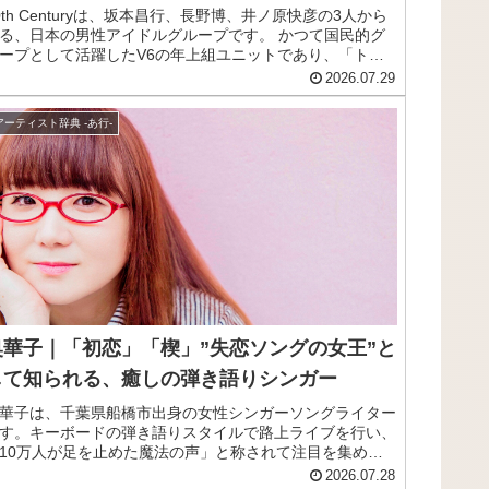
0th Centuryは、坂本昌行、長野博、井ノ原快彦の3人から
る、日本の男性アイドルグループです。 かつて国民的グ
ープとして活躍したV6の年上組ユニットであり、「トニ
ン」の愛称で長年にわたり親しまれてきました。 V6解散
2026.07.29
も3人でのユニット活動を継続しており、円熟味を増した
フォーマンスで多くのファンを魅了し続けています。 最
アーティスト辞典 -あ行-
の魅力は、親しみやすく気さくなキャラクターと、大人な
ではのアダルトで洗練された雰囲気との、絶妙なギャッ
。 歌やダンスはもちろん、それぞれがドラマや舞台、バ
エティ番組で主演や活躍を見せる、実力派揃いのグループ
、20th Centuryのメンバーや来歴、お
すめ曲をご紹介します。
奥華子｜「初恋」「楔」”失恋ソングの女王”と
して知られる、癒しの弾き語りシンガー
華子は、千葉県船橋市出身の女性シンガーソングライター
す。キーボードの弾き語りスタイルで路上ライブを行い、
10万人が足を止めた魔法の声」と称されて注目を集めま
た。細田守監督のアニメ映画『時をかける少女』の主題歌
2026.07.28