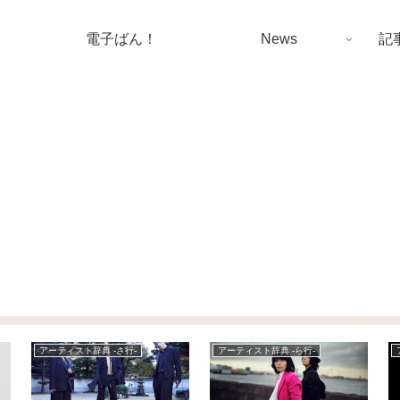
電子ばん！
News
記
アーティスト辞典 -は行-
News