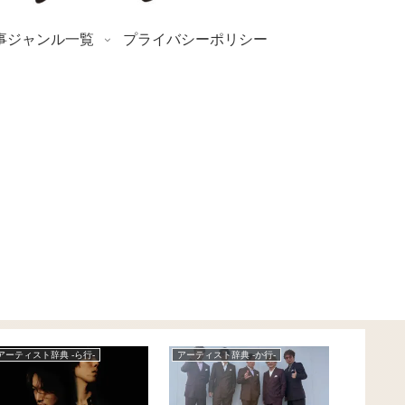
事ジャンル一覧
プライバシーポリシー
News
アーティスト辞典 -た行-
アーティスト