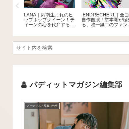
全員リー
元BABYMETALの
THE ALFEE｜52年の軌
早稲田の
YUIMETAL / 水野由結
跡と3000本ライブ達成
・日本を
9月30日をもって所属
を追うドキュメンタリー
アカペラ
務所・アミューズを退
映画公開 全国27館で
所。「エンタメという
上映へ
界から離れて自分自身
ペースで」
バディットマガジン編集部
アーティスト辞典 -か行-