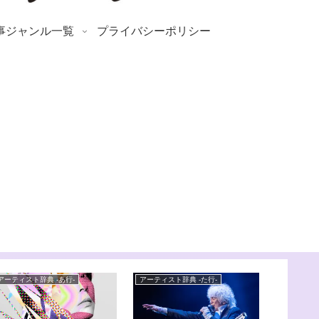
事ジャンル一覧
プライバシーポリシー
アーティスト辞典 -あ行-
アーティスト辞典 -た行-
アーティスト