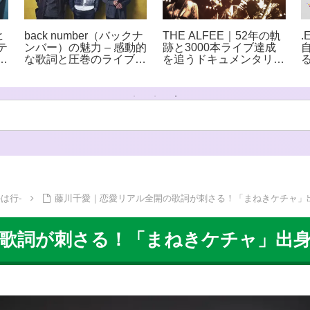
ヒ
back number（バックナ
.
THE ALFEE｜52年の軌
テ
ンバー）の魅力 – 感動的
跡と3000本ライブ達成
次
な歌詞と圧巻のライブで
を追うドキュメンタリー
ー
人気の実力派バンド
映画公開 全国27館で
上映へ
は行-
藤川千愛｜恋愛リアル全開の歌詞が刺さる！「まねきケチャ」
の歌詞が刺さる！「まねきケチャ」出