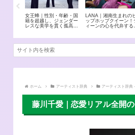
Lの
女王蜂｜性別・年齢・国
LANA｜湘南生まれの
 水野由結、
籍を超越し、ジェンダー
ップホップクイーン！
て所属事
レスな美学を貫く孤高の
ィーンの心を代弁する
ズを退
ロックバンド
世代フィメールラッパ
という世
分自身の
ホーム
アーティスト辞典
アーティスト辞典 -
藤川千愛｜恋愛リアル全開