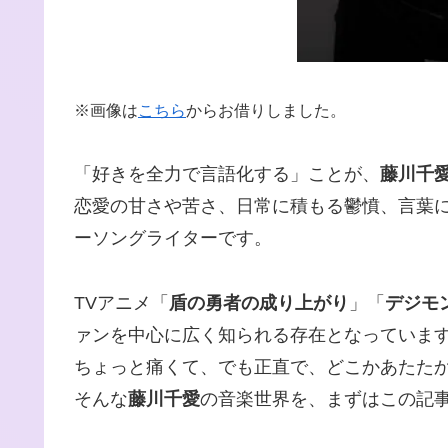
※画像は
こちら
からお借りしました。
「好きを全力で言語化する」ことが、
藤川千
恋愛の甘さや苦さ、日常に積もる鬱憤、言葉
ーソングライターです。
TVアニメ「
盾の勇者の成り上がり
」「
デジモ
ァンを中心に広く知られる存在となっていま
ちょっと痛くて、でも正直で、どこかあたた
そんな
藤川千愛
の音楽世界を、まずはこの記