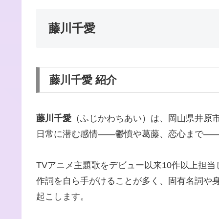
藤川千愛
藤川千愛 紹介
藤川千愛
（ふじかわちあい）は、岡山県井原
日常に潜む感情——鬱憤や葛藤、恋心まで—
TVアニメ主題歌をデビュー以来10作以上担
作詞を自ら手がけることが多く、固有名詞や
起こします。