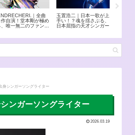
ENDRECHERI.｜全曲
玉置浩二｜日本一歌が上
Ado 
自作自演！堂本剛が極め
手い！？魂を揺さぶる、
た新時
る、唯一無二のファンク
日本屈指の天才シンガー
から最
世界
と歌詞
出身シンガーソングライター
身シンガーソングライター
2026.03.19