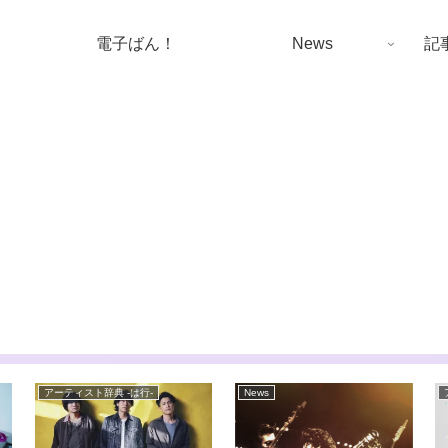
電子ばん！
News
記
アーティスト辞典 -は行-
News