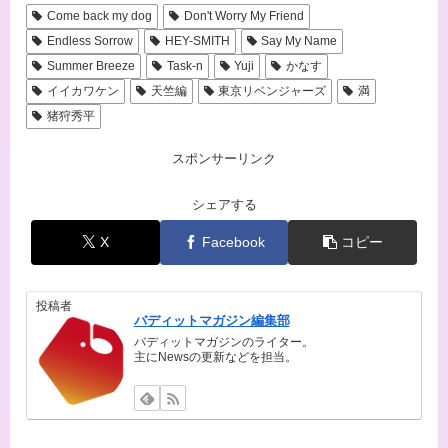
Come back my dog
Don't Worry My Friend
Endless Sorrow
HEY-SMITH
Say My Name
Summer Breeze
Task-n
Yuji
かなす
イイカワケン
天竺編
東京リベンジャーズ
満
猪狩秀平
スポンサーリンク
シェアする
X
Facebook
コピー
投稿者
バディットマガジン編集部
バディットマガジンのライター。
主にNewsの更新などを担当。