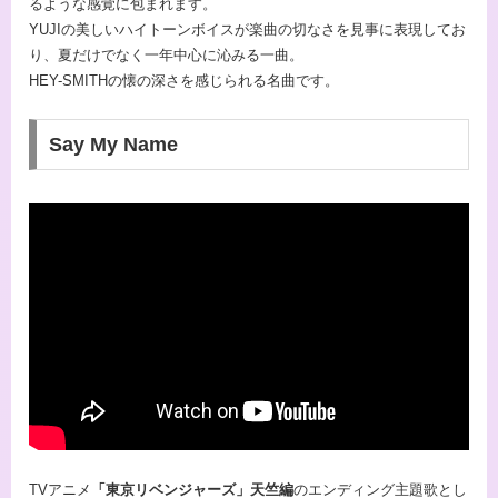
るような感覚に包まれます。
YUJIの美しいハイトーンボイスが楽曲の切なさを見事に表現してお
り、夏だけでなく一年中心に沁みる一曲。
HEY-SMITHの懐の深さを感じられる名曲です。
Say My Name
TVアニメ
「東京リベンジャーズ」天竺編
のエンディング主題歌とし