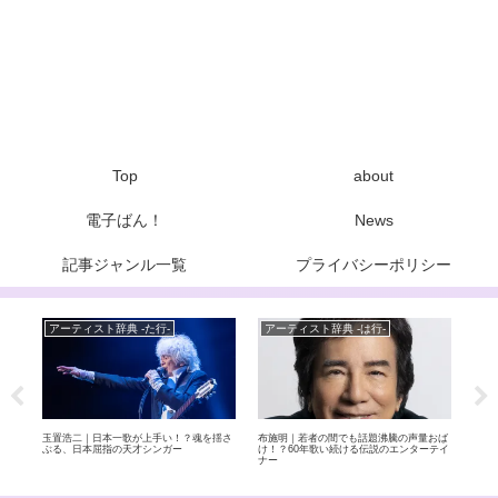
Top
about
電子ばん！
News
記事ジャンル一覧
プライバシーポリシー
アーティスト辞典 -た行-
アーティスト辞典 -は行-
Ne
本剛
玉置浩二｜日本一歌が上手い！？魂を揺さ
布施明｜若者の間でも話題沸騰の声量おば
THE
ぶる、日本屈指の天才シンガー
け！？60年歌い続ける伝説のエンターテイ
放送
ナー