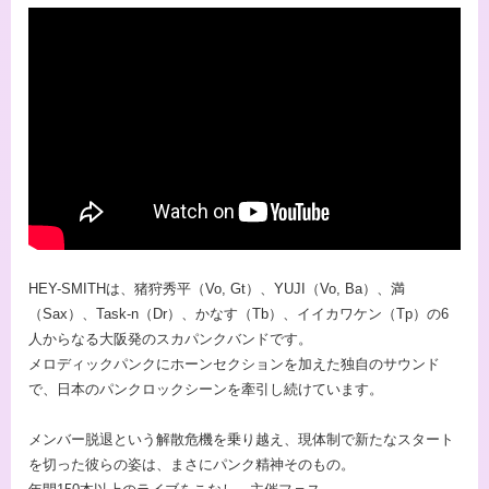
HEY-SMITHは、猪狩秀平（Vo, Gt）、YUJI（Vo, Ba）、満
（Sax）、Task-n（Dr）、かなす（Tb）、イイカワケン（Tp）の6
人からなる大阪発のスカパンクバンドです。
メロディックパンクにホーンセクションを加えた独自のサウンド
で、日本のパンクロックシーンを牽引し続けています。
メンバー脱退という解散危機を乗り越え、現体制で新たなスタート
を切った彼らの姿は、まさにパンク精神そのもの。