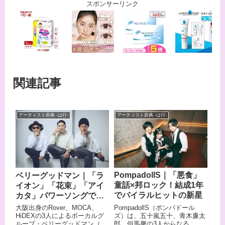
スポンサーリンク
関連記事
アーティスト辞典 -は行-
アーティスト辞典 -は行-
PompadollS｜「悪食」
ベリーグッドマン｜「ラ
童話×邦ロック！結成1年
イオン」「花束」「アイ
でバイラルヒットの新星
カタ」パワーソングで心
に火をつける3声ハーモニ
PompadollS（ポンパドール
大阪出身のRover、MOCA、
ー
ズ）は、五十嵐五十、青木廉太
HiDEXの3人によるボーカルグ
郎、但馬馨の3人からなる、日
ループ・ベリーグッドマン（通