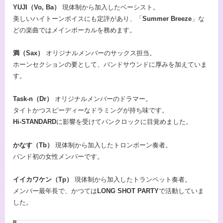
YUJI（Vo, Ba）
現体制から加入したベーシスト。
美しいハイトーンボイスにも定評があり、「
Summer Breeze
」な
どの楽曲ではメインボーカルを務めます。
満（Sax）
オリジナルメンバーのサックス担当。
ホーンセクションの要として、バンドサウンドに厚みを加えていま
す。
Task-n（Dr）
オリジナルメンバーのドラマー。
タイトかつスピーディーなドラミングが持ち味です。
Hi-STANDARD
に影響を受けてパンクロックに目覚めました。
かなす（Tb）
現体制から加入したトロンボーン奏者。
バンド初の女性メンバーです。
イイカワケン（Tp）
現体制から加入したトランペット奏者。
メンバー最年長で、かつては
LONG SHOT PARTY
で活動していま
した。