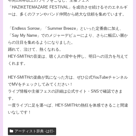
年間150本以上のライブをこなし、主催フェス
「HAZIKETEMAZARE FESTIVAL」を成功させ続けるそのエネルギ
ーは、多くのファンやバンド仲間から絶大な信頼を集めています。
「Endless Sorrow」「Summer Breeze」といった定番曲に加え、
「Say My Name」でのメジャーデビューにより、さらに幅広い層か
らの注目を集めるようになりました。
踊れて、泣けて、熱くなれる。
HEY-SMITHの音楽は、聴く人の背中を押し、明日への活力を与えて
くれます。
HEY-SMITHの楽曲が気になった方は、ぜひ公式YouTubeチャンネル
でMVをチェックしてみてください！
ライブ情報や主催フェスの詳細は公式サイト・SNSで確認できま
す。
一度ライブに足を運べば、HEY-SMITHの熱狂を体感できること間違
いなしです！
アーティスト辞典 -は行-