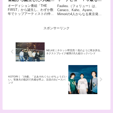
ーの心を掴んでいます。 近年は
インメントからのメジャーデビ
楽曲の持ち味とライブで
いのあるガールズバンド
オーディション番組「THE
Faulieu.（フォリュー）は、
テレビドラマの主題歌に楽曲が
ューも決定し、今最も注目すべ
爆発する個性
FIRST」から誕生し、わずか数
Canaco、Kaho、Ayano、
起用されるなど、その注目度は
きバンドのひとつです。
年でトップアーティストの仲間
Mimoriの4人からなる東京発の
現在もますます上昇中です。こ
入りを果たしたBE:FIRST（ビ
ガールズロックバンドです。 メ
の記事では、そんなBroken my
ーファースト）。SKY-HIが自腹
ンバー全員が作詞・作曲を手が
toyboxのメンバーや来歴、おす
で1億円以上を投じて開催した
け、それぞれの個性が四者四様
すめ曲をまとめてご紹介しま
スポンサーリンク
オーディションから選ばれた7
に際立つサウンドが特徴で、キ
す。
人は、歌唱力、ダンススキル、
ャッチーなポップさと骨太なロ
ラップの全てにおいて高い実力
ックの重厚感が共存する
を持ち、作詞作曲や振付にまで
「SWEET＆BITTER」な音楽世
携わる多才なアーティストで
界を構築しています。 ドラマ
す。初のドームツアーも成功さ
「子宮恋愛」EDテーマ、ドラ
NELKE｜チケット即完売！花のように咲き誇る、
ネクストブレイク確実の5人組ロックバンド
せ、2025年には初のワールドツ
マ「略奪奪婚」OPテーマ、TV
アーも控える彼らの魅力を、楽
アニメ「カナン様はあくまでチ
曲とライブパフォーマンスの視
ョロい」OPテーマと相次ぐタ
点から詳しくご紹介します。
イアップを経て、アミューズ所
属・キングレコードよりメジャ
ーデビューを果たした、今最も
KOTORI｜「19歳」「まあそれくらいがちょうどい
勢いのあるガールズバンドのひ
い」等身大の歌詞で共感を呼ぶ、注目の3ピースバ
とつです。 この記事では、そん
ンド
なFaulieu.のプロフィール・来
歴・おすすめ楽曲をご紹介しま
す。