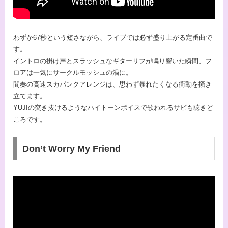
わずか67秒という短さながら、ライブでは必ず盛り上がる定番曲で
す。
イントロの掛け声とスラッシュなギターリフが鳴り響いた瞬間、フ
ロアは一気にサークルモッシュの渦に。
間奏の高速スカパンクアレンジは、思わず暴れたくなる衝動を掻き
立てます。
YUJIの突き抜けるようなハイトーンボイスで歌われるサビも聴きど
ころです。
Don’t Worry My Friend