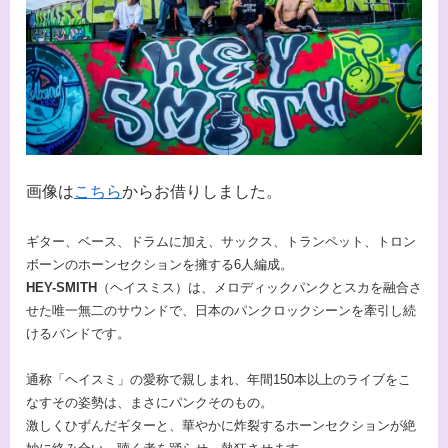
画像は
こちら
からお借りしました。
ギター、ベース、ドラムに加え、サックス、トランペット、トロン
ボーンのホーンセクションを擁する6人編成。
HEY-SMITH
（ヘイスミス）は、メロディックパンクとスカを融合さ
せた唯一無二のサウンドで、日本のパンクロックシーンを牽引し続
けるバンドです。
通称「ヘイスミ」の愛称で親しまれ、年間150本以上のライブをこ
なすその姿勢は、まさにパンクそのもの。
激しくひずんだギターと、華やかに炸裂するホーンセクションが絶