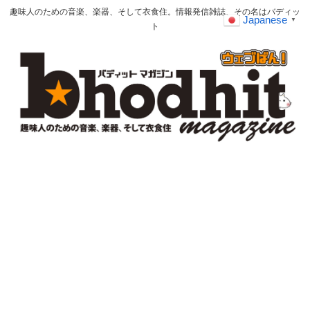
趣味人のための音楽、楽器、そして衣食住。情報発信雑誌、その名はバディッ
Japanese
▼
ト