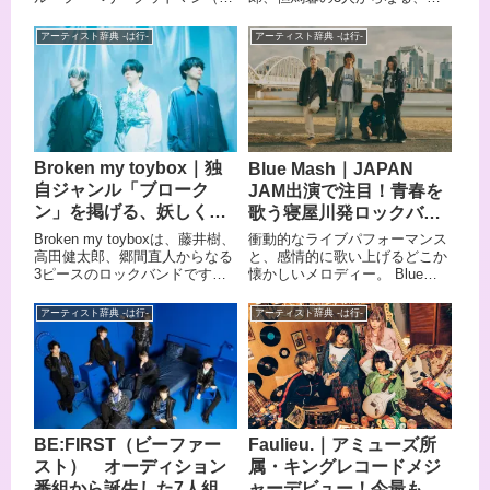
本のオルタナティヴ・ロックバ
称ベリグ）は、「パワーソン
ンドです。 「正統進化型・邦楽
グ」と呼ばれる応援歌で多くの
アーティスト辞典 -は行-
アーティスト辞典 -は行-
ロック」を掲げ、童話をモチー
アスリートやファンを鼓舞して
フにしながら現代風刺に落とし
きました。ハーモニーの美しさ
込んだ繊細な歌詞と、卓越した
とラップの心地よいグルーヴ、
演奏能力で注目を集めていま
そして飾り気のない等身大の言
す。 代表曲「悪食」はTikTokで
葉——この3つが重なったと
1000万再生を突破し、Spotifyの
き、彼らの音楽は聴く人の胸の
バイラルチャートでは日本国内
深いところへ一直線に届きま
Broken my toybox｜独
Blue Mash｜JAPAN
1位を記録するなど、結成から
す。ファンの呼称は「べりふぁ
自ジャンル「ブローク
JAM出演で注目！青春を
わずかな期間で爆発的な支持を
む」。ライブへ行けばメンバー
獲得しました。 事務所やレーベ
との距離感の近さと一体感に圧
ン」を掲げる、妖しくも
歌う寝屋川発ロックバン
ルに所属せず、セルフマネジメ
倒されると言われており、その
美しい個性派音楽集団
ド
Broken my toyboxは、藤井樹、
衝動的なライブパフォーマンス
ントで活動しながらも、主催ワ
温度感もベリグの大きな魅力の
高田健太郎、郷間直人からなる
と、感情的に歌い上げるどこか
ンマンライブは全て即日完売と
ひとつです。この記事では、ベ
3ピースのロックバンドです。
懐かしいメロディー。 Blue
いう驚異的な人気を誇っていま
リーグッドマンをまだ知らない
バンドサウンドだけにとらわれ
Mash（ブルーマッシュ）は、
す。 TVアニメ「愛してるゲー
人にも、もっと詳しく知りたい
ない自由なアレンジと、突き抜
大阪府寝屋川市発の4ピースロ
ムを終わらせたい」のエンディ
人にも届くように、基本情報か
アーティスト辞典 -は行-
アーティスト辞典 -は行-
けた楽曲のスケール感を武器
ックバンドです。 メンバー全員
ングテーマを担当するなど、活
らおすすめ曲まで一気に紹介し
に、独自の道を突き進んできま
が2002年生まれという若さなが
躍の場を拡大中です。 この記事
ます。
した。「ブロークン」という独
ら、年間約100本ものライブを
では、そんなPompadollSのメ
自のジャンルを掲げ、バンドサ
全国各地で行う「ライブバン
ンバーや来歴、おすすめ曲をま
ウンドのみにとらわれず、独自
ド」として知られています。 全
とめてご紹介します。
のポップやロックを追求してい
楽曲の作詞作曲を手がけるボー
る点が最大の特徴です。 取り繕
カルの優斗が綴る歌詞は、青春
BE:FIRST（ビーファー
Faulieu.｜アミューズ所
うことなく現実を伝えながら
のリアルな感情を赤裸々に描
スト） オーディション
属・キングレコードメジ
も、その奥に救いを感じさせる
き、同世代の若者の心を強く掴
歌詞の世界観が、多くのリスナ
んでいます。 ビクターエンタテ
番組から誕生した7人組、
ャーデビュー！今最も勢