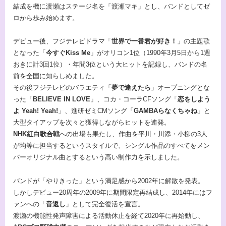
結成を機に渡瀬はステージ名を「渡瀬マキ」とし、バンドとしてゼ
ロから歩み始めます。
デビュー後、フジテレビドラマ「
世界で一番君が好き！
」の主題歌
となった「
今すぐKiss Me
」がオリコン1位（1990年3月5日から1週
おきに計3回1位）・年間3位という大ヒットを記録し、バンドの名
前を全国に知らしめました。
その後フジテレビのバラエティ「
夢で逢えたら
」オープニングとな
った「
BELIEVE IN LOVE
」、コカ・コーラCFソング「
恋をしよう
よ Yeah! Yeah!
」、進研ゼミCMソング「
GAMBAらなくちゃね
」と
大型タイアップを次々と獲得しながらヒットを連発。
NHK紅白歌合戦
への出場も果たし、作曲を平川・川添・小柳の3人
が均等に担当するというスタイルで、シングル作品のすべてをメン
バーオリジナル曲とするという高い制作力を示しました。
バンドが「やりきった」という満足感から2002年に解散を発表。
しかしデビュー20周年の2009年に期間限定再結成し、2014年にはフ
ァンへの「
音返し
」として完全復活を宣言。
渡瀬の機能性発声障害による活動休止を経て2020年に再始動し、