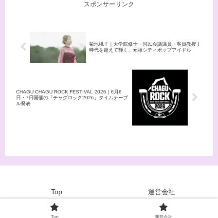
テーマ「キラキラの灰」が
記事では、そんな礼賛のメンバ
す。
スポンサーリンク
SOURCE MUSICから誕生した5
Spotify急上昇チャートにランク
ーや来歴、おすすめ曲をまとめ
人組ガールズグループです。 洗
インし幅広いリスナーへ届き、
てご紹介します。
練されたビジュアルと力強いダ
その後もTVアニメ「彼女、お借
ンスパフォーマンス、そして自
りします」第4期エンディング
己肯定感を高めるメッセージ性
テーマ「ぼくのベガ」など、ア
菊池桃子｜大学院修士・国民会議議員・客員教授！
のある楽曲が特徴です。 K-
ニメとの縁を重ねながら活動を
時代を超えて輝く、元祖シティポップアイドル
POP初心者から熱心なファンま
拡大しました。 結成10周年を
で、幅広い層に支持される彼女
経て2人体制となった現在も、
たちの魅力に迫ります。
大阪城音楽堂公演
「Midsummer」の指定席SOLD
OUTを達成するなど、バンドの
CHAGU CHAGU ROCK FESTIVAL 2026｜6月6
勢いは増しています。 この記事
日・7日開催の「チャグロック2026」タイムテーブ
では、そんなリーガルリリーの
ル発表
プロフィール・来歴・おすすめ
楽曲をご紹介します。
Top
運営会社
© 2023~2026 bhodhit magazine co. / bhodhit LLC
Top
運営会社