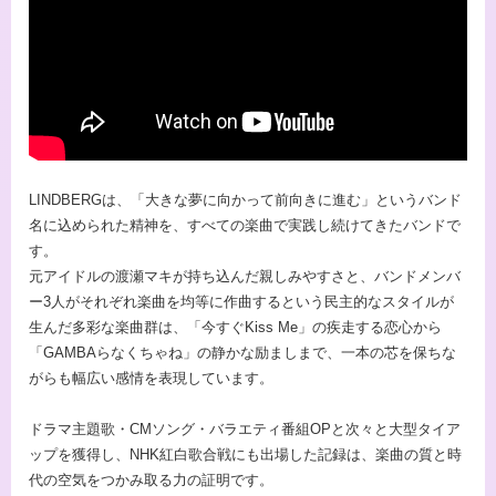
LINDBERGは、「大きな夢に向かって前向きに進む」というバンド
名に込められた精神を、すべての楽曲で実践し続けてきたバンドで
す。
元アイドルの渡瀬マキが持ち込んだ親しみやすさと、バンドメンバ
ー3人がそれぞれ楽曲を均等に作曲するという民主的なスタイルが
生んだ多彩な楽曲群は、「今すぐKiss Me」の疾走する恋心から
「GAMBAらなくちゃね」の静かな励ましまで、一本の芯を保ちな
がらも幅広い感情を表現しています。
ドラマ主題歌・CMソング・バラエティ番組OPと次々と大型タイア
ップを獲得し、NHK紅白歌合戦にも出場した記録は、楽曲の質と時
代の空気をつかみ取る力の証明です。