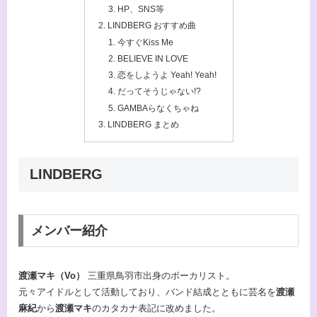
HP、SNS等
LINDBERG おすすめ曲
今すぐKiss Me
BELIEVE IN LOVE
恋をしようよ Yeah! Yeah!
だってそうじゃない!?
GAMBAらなくちゃね
LINDBERG まとめ
LINDBERG
メンバー紹介
渡瀬マキ（Vo）
三重県鳥羽市出身のボーカリスト。
元々アイドルとして活動しており、バンド結成とともに芸名を
渡瀬
麻紀
から
渡瀬マキ
のカタカナ表記に改めました。