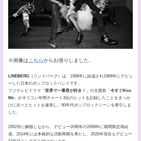
※画像は
こちら
からお借りしました。
LINDBERG
（リンドバーグ）は、1988年に結成され1989年にデビュ
ーした日本のポップロックバンドです。
フジテレビドラマ「
世界で一番君が好き！
」の主題歌「
今すぐKiss
Me
」がオリコン年間チャート3位のヒットを記録したことをきっか
けに次々とヒットを連発し、90年代ポップロックシーンを牽引しま
した。
2002年に解散しながら、デビュー20周年の2009年に期間限定再結
成、2014年には本格的な活動再開を果たし、2026年現在もデビュー