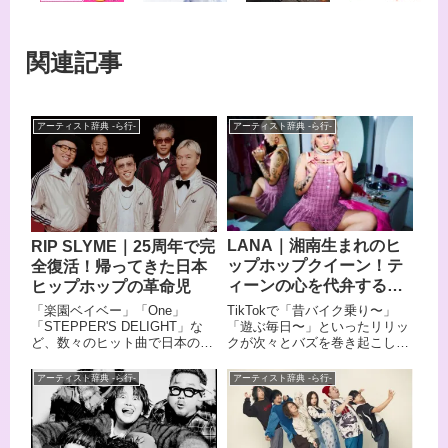
関連記事
アーティスト辞典 -ら行-
アーティスト辞典 -ら行-
LANA｜湘南生まれのヒ
RIP SLYME｜25周年で完
ップホップクイーン！テ
全復活！帰ってきた日本
ィーンの心を代弁する次
ヒップホップの革命児
世代フィメールラッパー
TikTokで「昔バイク乗り〜」
「楽園ベイベー」「One」
「遊ぶ毎日〜」といったリリッ
「STEPPER'S DELIGHT」な
クが次々とバズを巻き起こし、
ど、数々のヒット曲で日本の音
若い世代から絶大な支持を集め
楽シーンに革命を起こしたRIP
ているラッパーがLANA（ラ
SLYME（リップスライム）。
アーティスト辞典 -ら行-
アーティスト辞典 -ら行-
ナ）です。 兄は同じくラッパー
4MC+1DJという独自のスタイ
として活躍するLEXで、音楽一
ルで、それまでアンダーグラウ
家に生まれ育った彼女は、幼少
ンドだったヒップホップをお茶
期から母に鍛えられた圧倒的な
の間に届けたパイオニア的存在