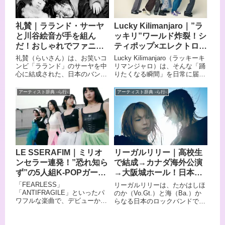
歌唱力を武器に、ヒップホップ
です。 活動休止期間を経て、メ
シーンの最前線を駆け抜けてい
ジャーデビュー25周年を迎える
ます。 AwichやJP THE WAVY
メモリアルイヤーにオリジナル
礼賛｜ラランド・サーヤ
Lucky Kilimanjaro｜”ラ
といったトップアーティストと
メンバー5人での再結集を発
と川谷絵音が手を組ん
ッキリ”ワールド炸裂！シ
の共演も話題を集め、ストリー
表。 世代を超えて愛され続ける
トからメインストリームへと大
RIP SLYMEの魅力を、この記
だ！おしゃれでファニ
ティポップ×エレクトロで
きな可能性を広げているLANA
事で余すところなくお伝えしま
ー、クセになる大人ポッ
世界中をおどらせる6人組
礼賛（らいさん）は、お笑いコ
Lucky Kilimanjaro（ラッキーキ
の世界観に迫ります。
す。
プロック
バンド
ンビ「ラランド」のサーヤを中
リマンジャロ）は、そんな「踊
心に結成された、日本のバンド
りたくなる瞬間」を日常に届け
です。サーヤがCLR（クレア）
ることを使命に掲げた、東京発
名義で作詞・作曲とボーカルを
6人組エレクトロポップバンド
アーティスト辞典 -ら行-
アーティスト辞典 -ら行-
担当し、川谷絵音をはじめとす
です。 略称の「ラッキリ」で親
る実力派のミュージシャンが集
しまれ、シンセサウンドをベー
まった、豪華な顔ぶれで大きな
スにしながら1980年代のシティ
注目を集めています。芸人とし
ポップやディスコ、AORを巧み
て活躍する一方で、すべての楽
に取り込んだサウンドは、おし
曲の作詞・作曲を手がけるサー
ゃれで懐かしく、それでいて新
ヤの音楽的な才能は、多くのリ
鮮という唯一無二の魅力を放っ
LE SSERAFIM｜ミリオ
リーガルリリー｜高校生
スナーを驚かせてきました。何
ています。 大学の軽音サークル
ンセラー連発！”恐れ知ら
で結成→カナダ海外公演
気ないようでいてセンスあふれ
で出会った仲間たちが、幕張メ
る歌詞と、思わずノッてしまう
ッセのステージに立つまでに成
ず”の5人組K-POPガール
→大阪城ホール！日本が
キャッチーなサウンドが、聴く
長した物語も、ラッキリをより
ズグループ
世界に誇る、2人組次世代
「FEARLESS」
リーガルリリーは、たかはしほ
人の心を掴んで離しません。ヒ
深く知りたくなる理由のひとつ
バンド
「ANTIFRAGILE」といったパ
のか（Vo.Gt.）と海（Ba.）か
ップホップとロックを軸にしな
です。 この記事では、Lucky
ワフルな楽曲で、デビューから
らなる日本のロックバンドで
がら、おしゃれでどこかダウナ
Kilimanjaroのメンバー・来歴・
瞬く間に世界中のファンを魅了
す。 TVアニメ「ダンジョン
ー、そしてファニーな魅力を持
絶対に聴いてほしいおすすめ曲
しているLE SSERAFIM（ル・
飯」第2シーズンエンディング
つ楽曲が最大の特徴です。この
5選をわかりやすくまとめま
セラフィム）。 HYBE傘下の