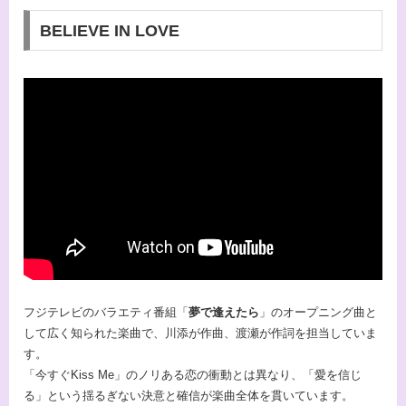
BELIEVE IN LOVE
フジテレビのバラエティ番組「
夢で逢えたら
」のオープニング曲と
して広く知られた楽曲で、川添が作曲、渡瀬が作詞を担当していま
す。
「今すぐKiss Me」のノリある恋の衝動とは異なり、「愛を信じ
る」という揺るぎない決意と確信が楽曲全体を貫いています。