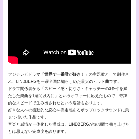
フジテレビドラマ「
世界で一番君が好き！
」の主題歌として制作さ
れ、LINDBERGを一躍全国に知らしめた最大のヒット曲です。
ドラマ関係者から「スピード感・切なさ・キャッチーの3条件を満
たした楽曲を1週間以内に」というオファーに応えたもので、奇跡
的なスピードで生み出されたという逸話もあります。
好きな人への衝動的な恋心を疾走感あるポップロックサウンドに乗
せて描いた作品です。
音楽と感情が一体化した構成は、LINDBERGが短期間で書き上げた
とは思えない完成度を誇ります。