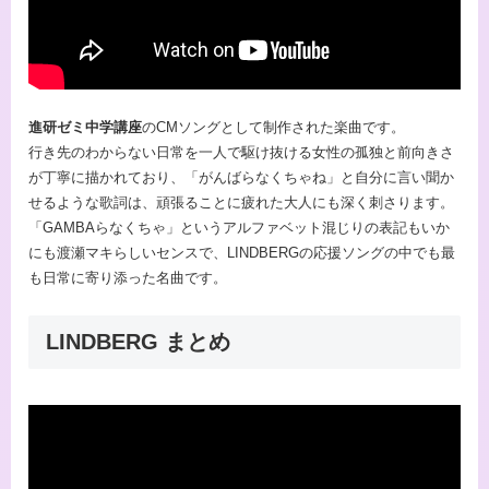
進研ゼミ中学講座
のCMソングとして制作された楽曲です。
行き先のわからない日常を一人で駆け抜ける女性の孤独と前向きさ
が丁寧に描かれており、「がんばらなくちゃね」と自分に言い聞か
せるような歌詞は、頑張ることに疲れた大人にも深く刺さります。
「GAMBAらなくちゃ」というアルファベット混じりの表記もいか
にも渡瀬マキらしいセンスで、LINDBERGの応援ソングの中でも最
も日常に寄り添った名曲です。
LINDBERG まとめ