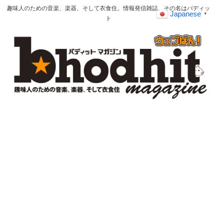
趣味人のための音楽、楽器、そして衣食住。情報発信雑誌、その名はバディッ
Japanese
▼
ト