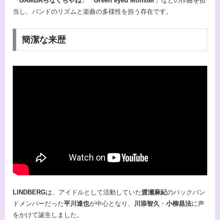
「
GAMBAらなくちゃね
」「
Green eyed Monster
」などの作曲を担
当し、バンドのリズムと楽曲の多様性を担う存在です。
簡潔な来歴
LINDBERG
は、アイドルとして活動していた
渡瀬麻紀
のバックバン
ドメンバーだった
平川達也
が中心となり、
川添智久
・
小柳昌法
に声
をかけて誕生しました。