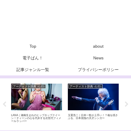
Top
about
電子ばん！
News
記事ジャンル一覧
プライバシーポリシー
アーティスト辞典 -ら行-
アーティスト辞典 -は行-
ア
揺さ
LOVE PSYCHEDELICO｜世界が認めた和
back number（バックナンバー）の魅力 –
ゴス
製ロック！日本語×英語が織りなす極上ロ
感動的な歌詞と圧巻のライブで人気の実力
稲田
ックデュオ
派バンド
人組