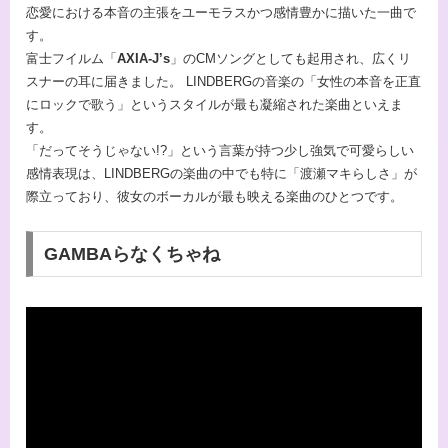
恋愛における本音の主張をユーモラスかつ感情豊かに描いた一曲で
す。
富士フイルム「
AXIA-J’s
」のCMソングとしても起用され、広くリ
スナーの耳に届きました。 LINDBERGの音楽の「女性の本音を正直
にロックで歌う」というスタイルが最も凝縮された楽曲といえま
す。
「だってそうじゃない!?」という言葉が持つ少し強気で可愛らしい
感情表現は、LINDBERGの楽曲の中でも特に「渡瀬マキらしさ」が
際立っており、彼女のボーカルが最も映える楽曲のひとつです。
GAMBAらなくちゃね