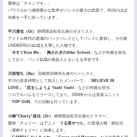
愛称は「チャンマキ」。
パワフルかつ感情豊かな歌声がバンドの最大の武器で、作詞のほぼ
全曲を一手に担っています。
平川達也（Gt）
静岡県浜松市出身のギタリスト。
アイドル時代の渡瀬のバックバンドとしてバンドに参加し、その後
LINDBERGの結成を主導した人物です。
「
今すぐKiss Me
」「
胸さわぎのAfter School
」などの作曲を担当
しており、バンド結成の発起人ともいえる存在です。
川添智久（Ba）
宮崎県宮崎市出身のベーシスト。
平川の音楽仲間として加入したメンバーで、「
BELIEVE IN
LOVE」「恋をしようよ Yeah! Yeah!
」などの作曲を担当。
ソロアルバムもリリースしており、2008年からは音楽ユニット
「
TOP GUN
」での活動も行っています。
小柳”Cherry”昌法（Dr）
静岡県浜松市出身のドラマー。
愛称「チェリー」はアニメ「
うる星やつら
」の登場人物・錯乱坊
（通称チェリー）に由来します。