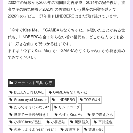
2002年の解散から2009年の期間限定再結成、2014年の完全復活、渡
瀬マキの病気療養と2020年の再始動という幾多の困難を越えて、
2026年のデビュー37年目もLINDBERGはまだ飛び続けています。
「今すぐKiss Me」「GAMBAらなくちゃね」を聴いたことがある世
代も、LINDBERGを全く知らない若い世代も、どこから入っても必
ず「好きな曲」が見つかるはずです。
まずは「今すぐKiss Me」か「GAMBAらなくちゃね」から聴き始め
てみてください。
アーティスト辞典 -ら行-
BELIEVE IN LOVE
GAMBAらなくちゃね
Green eyed Monster
LINDBERG
TOP GUN
だってそうじゃない!?
リンドバーグ
世界で一番君が好き！
今すぐKiss Me
夢で逢えたら
小柳"Cherry"昌法
小柳昌法
川添智久
平川達也
恋をしようよ Yeah! Yeah!
渡瀬マキ
渡瀬麻紀