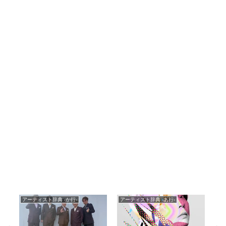
アーティスト辞典 -か行-
アーティスト辞典 -あ行-
ア