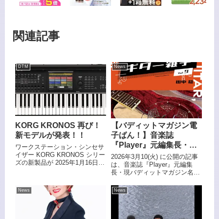
関連記事
DTM
News
KORG KRONOS 再び！
【バディットマガジン電
新モデルが発表！！
子ばん！】音楽誌
『Player』元編集長・現
ワークステーション・シンセサ
バディットマガジン名誉
イザー KORG KRONOS シリー
2026年3月10(火) に公開の記事
ズの新製品が 2025年1月16日、
編集長の田中稔が贈るコ
は、音楽誌『Player』元編集
発表されました。
長・現バディットマガジン名誉
ラム第9弾！田中稔「NO
編集長・田中稔が贈るコラム第
GUITAR, NO LIFE.」〜
10弾！記事が続々と更新中、月
News
News
楽しく学べるギター雑学
額100円 で永続購読 のキャンペ
〜 Vol.9「 アコースティ
ーン中である バディットマガジ
ン電子ばん！
ック・ギターの種類 」 〜