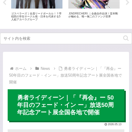
由結、
ゴスペラーズ｜全員リードボーカル！？早
.ENDRECHERI.｜全曲自作自演！堂本剛
玉置
ーズ
稲田の学生サークル発・日本を代表する5
が極める、唯一無二のファンク世界
ぶる
れて
人組アカペラグループ
ホーム
News
勇者ライディーン｜「『再会』ー
50年目のフェード・イン ー」放送50周年記念アート展全国各地で
開催
勇者ライディーン｜「『再会』ー 50
年目のフェード・イン ー」放送50周
年記念アート展全国各地で開催
2026.05.13