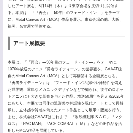
したアート展を、5月14日（木）より東京会場を皮切りに開催す
る。本展は、「『再会』―50年目のフェード・イン―」をテーマ
に、Metal Canvas Art（MCA）作品を展示。東京会場の他、大阪、
福岡、名古屋で開催する。
アート展概要
本展は、「『再会』―50年目のフェード・イン―」をテーマに、
1976年放送のアニメ『勇者ライディーン』の世界観を、GAAAT独
自のMetal Canvas Art（MCA）として再構築する企画展となる。
『勇者ライディーン』は、“フェード・イン”の演出や神秘性を備え
た世界観、重厚なメカニックデザインなどで知られ、後年のロボッ
トアニメにも大きな影響を与えた作品。放送50周年を迎える2026年
にあたり、本展では同作の造形美や神話性を現代アートとして再解
釈し、立体感や質感を備えたアート作品として展示・販売を行う。
また、株式会社GAAATはこれまで、『攻殻機動隊 S.A.C.』『マク
ロス』『PAC-MAN』『ACE COMBAT（TM）』などのIP作品を活
用したMCA作品を展開している。