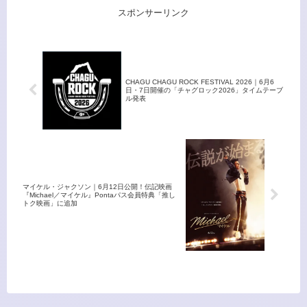
い」菊池真平、9/2(火)
誌のライター菊池真平によるギ
で、お得な早割チケット販売
スポンサーリンク
12:00に公開！
ターへの想いを綴るコラム第二
中！
弾！
CHAGU CHAGU ROCK FESTIVAL 2026｜6月6
日・7日開催の「チャグロック2026」タイムテーブ
ル発表
マイケル・ジャクソン｜6月12日公開！伝記映画
『Michael／マイケル』Pontaパス会員特典「推し
トク映画」に追加