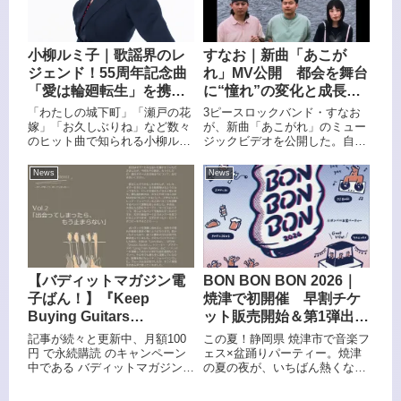
特殊なギター その3〜 ハ
ープ・ギター、本日
3/10(火)12：00 公開！
小柳ルミ子｜歌謡界のレ
すなお｜新曲「あこが
ジェンド！55周年記念曲
れ」MV公開 都会を舞台
「愛は輪廻転生」を携
に“憧れ”の変化と成長を
え、約30年振りとなる大
描く
「わたしの城下町」「瀬戸の花
3ピースロックバンド・すなお
阪でのライブを開催！
嫁」「お久しぶりね」など数々
が、新曲「あこがれ」のミュー
のヒット曲で知られる小柳ルミ
ジックビデオを公開した。自然
子が、約30年ぶりとなる大阪・
を舞台にした映像作品が多い彼
サンケイホールブリーゼでのラ
らだが、今作では都会のロケー
News
News
イブを開催。今年は書籍『毎日
ションを中心に撮影を実施。楽
少しずつ、柔らかい体にな
曲に込められた想いを映像でも
る！』の発表や、新曲「愛は輪
印象的に描き出した作品となっ
廻転生」（通算58...
ている。監督は小林一真が務め
た。楽器
【バディットマガジン電
BON BON BON 2026｜
子ばん！】『Keep
焼津で初開催 早割チケ
Buying Guitars
ット販売開始＆第1弾出演
Forever』～ギターが欲
アーティスト発表
記事が続々と更新中、月額100
この夏！静岡県 焼津市で音楽フ
しくて、欲しくて止まら
円 で永続購読 のキャンペーン
ェス×盆踊りパーティー。焼津
中である バディットマガジン電
の夏の夜が、いちばん熱くなる
ない Vol.2「出会ってしま
子ばん！2025年9月2(火) 12:00
2日間。】 BON BON BON
ったら、もう止まらな
に公開の記事は、元『Player』
2026 盆祭・ボンパ 8月9日ま