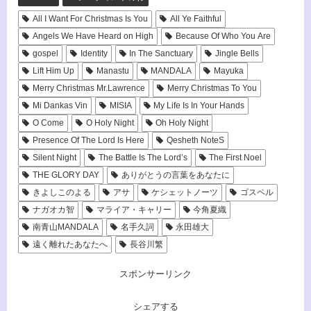
All I Want For Christmas Is You
All Ye Faithful
Angels We Have Heard on High
Because Of Who You Are
gospel
Identity
In The Sanctuary
Jingle Bells
Lift Him Up
Manastu
MANDALA
Mayuka
Merry Christmas Mr.Lawrence
Merry Christmas To You
Mi Dankas Vin
MISIA
My Life Is In Your Hands
O Come
O Holy Night
Oh Holy Night
Presence Of The Lord Is Here
Qesheth NoteS
Silent Night
The Battle Is The Lord’s
The First Noel
THE GLORY DAY
ありがとうの言葉をあなたに
きよしこのよる
アサ
ケシェットノーツ
ゴスペル
ナガオカ智
マライア・キャリー
今角夏織
南青山MANDALA
名手久詞
永田雄大
遠く離れたあなたへ
長谷川繁
スポンサーリンク
シェアする