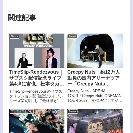
関連記事
News
News
Creepy Nuts｜約12万人
TimeSlip-Rendezvous｜
動員の国内アリーナツア
サブスク配信記念ライブ
ー「Creepy Nuts
第4弾に宙也、松本タカヒ
ONEMAN TOUR 2027」
ロ出演
Creepy Nuts - ARENA
TimeSlip-Rendezvousのサブス
開催決定
TOUR「Creepy Nuts ONEMAN
クリプション配信記念ライブシ
TOUR 2027」開催決定！アジ
リーズ第4弾にして最終章が、
ア、北米を熱狂させてきた2人
2026年7月11日（土）、下北沢
の約1年半ぶりとなる待望の国
モナレコードにて開催される。
アーティストのわ
News
内ツアー！Creepy Nutsが来年2
出演は、宙也（極東ファロスキ
月より約12万人を動員する国内
ッカー、アレルギー、De-
アリーナツアー「Creepy Nuts
LAX、LOOPUS）と、前回に引
ONEMAN TOUR 2027」を開催
き続き松本タカヒロ（タートル