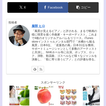
X
Facebook
コピー
投稿者
服部 ヒロ
「風景が見えるピアノ」と評される、まるで映画の
様に情景を描く作曲家・キーボーディスト。これま
で4枚のオリジナルアルバムをリリース。iTunes
storeインストゥルメンタル部門で「水槽から観る
風景」日本6位、「若葉色の風」日本31位を獲得。
サポートミュージシャンとして多数のアーティスト
と共演し、NHKホール等に出演。ポップス、ロッ
ク、演歌、歌謡曲、ゴスペルなど様々なジャンルを
演奏し、「歌に寄り添うピアノ」との評価を得る。
スポンサーリンク