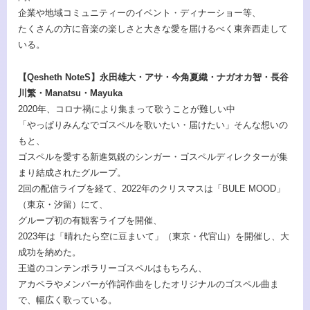
企業や地域コミュニティーのイベント・ディナーショー等、
たくさんの方に音楽の楽しさと大きな愛を届けるべく東奔西走して
いる。
【Qesheth NoteS】永田雄大・アサ・今角夏織・ナガオカ智・長谷
川繁・Manatsu・Mayuka
2020年、コロナ禍により集まって歌うことが難しい中
「やっぱりみんなでゴスペルを歌いたい・届けたい」そんな想いの
もと、
ゴスペルを愛する新進気鋭のシンガー・ゴスペルディレクターが集
まり結成されたグループ。
2回の配信ライブを経て、2022年のクリスマスは「BULE MOOD」
（東京・汐留）にて、
グループ初の有観客ライブを開催、
2023年は「晴れたら空に豆まいて」（東京・代官山）を開催し、大
成功を納めた。
王道のコンテンポラリーゴスペルはもちろん、
アカペラやメンバーが作詞作曲をしたオリジナルのゴスペル曲ま
で、幅広く歌っている。