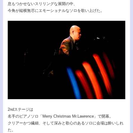
息もつかせないスリリングな展開の中、
今角が縦横無尽にエモーショナルなソロを歌い上げた。
2ndステージは
名手のピアノソロ「Merry Christmas Mr.Lawrence」で開幕。
クリアーかつ繊細、そして深みと歌心のあるソロに会場は酔いしれ
た。