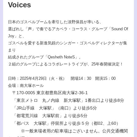
Voices
日本のゴスペルブームを牽引した淡野保昌が率いる、
選ばれし「声」で奏でるアカペラ・コーラス・グループ「Sound Of
Joy」と、
ゴスペルを愛する新進気鋭のシンガー・ゴスペルディレクターが集
まり
結成されたグループ「Qesheth NoteS」。
２組のグループによるコラボレートライブが、25年春開催決定！
日時：2025年4月29日（火・祝） 開場14：30 開演15：00
会場：南大塚ホール
〒170-0005 東京都豊島区南大塚2-36-1
「東京メトロ 丸ノ内線 新大塚駅」1番出口より徒歩8分
「JR山手線 大塚駅」（南口）より徒歩5分
「都電荒川線 大塚駅前」より徒歩5分
「都バス 大塚駅」停留所より徒歩５分（都02、上60）
※一般来場者用の駐車場はございません。公共交通機関