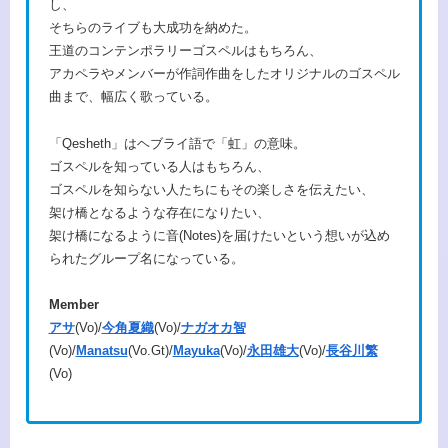
し、
そちらのライブも大成功を納めた。
王道のコンテンポラリーゴスペルはもちろん、
アカペラやメンバーが作詞作曲をしたオリジナルのゴスペル
曲まで、幅広く歌っている。
「Qesheth」はヘブライ語で「虹」の意味。
ゴスペルを知っている人はもちろん、
ゴスペルを知らない人たちにもその楽しさを伝えたい、
架け橋となるような存在になりたい、
架け橋になるように音(Notes)を届けたいという想いが込め
られたグループ名になっている。
Member
アサ
(Vo)/
今角夏織
(Vo)/
ナガオカ智
(Vo)/
Manatsu
(Vo.Gt)/
Mayuka
(Vo)/
永田雄大
(Vo)/
長谷川繁
(Vo)