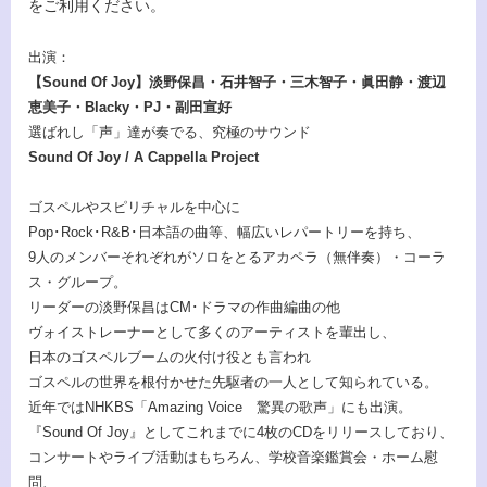
をご利用ください。
出演：
【Sound Of Joy】淡野保昌・石井智子・三木智子・眞田静・渡辺
恵美子・Blacky・PJ・副田宣好
選ばれし「声」達が奏でる、究極のサウンド
Sound Of Joy / A Cappella Project
ゴスペルやスピリチャルを中心に
Pop･Rock･R&B･日本語の曲等、幅広いレパートリーを持ち、
9人のメンバーそれぞれがソロをとるアカペラ（無伴奏）・コーラ
ス・グループ。
リーダーの淡野保昌はCM･ドラマの作曲編曲の他
ヴォイストレーナーとして多くのアーティストを輩出し、
日本のゴスペルブームの火付け役とも言われ
ゴスペルの世界を根付かせた先駆者の一人として知られている。
近年ではNHKBS「Amazing Voice 驚異の歌声」にも出演。
『Sound Of Joy』としてこれまでに4枚のCDをリリースしており、
コンサートやライブ活動はもちろん、学校音楽鑑賞会・ホーム慰
問、