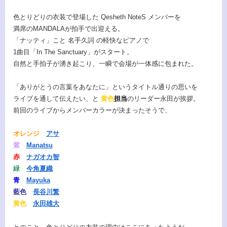
色とりどりの衣装で登場した Qesheth NoteS メンバーを
満席のMANDALAが拍手で出迎える。
「ナッティ」こと 名手久詞 の軽快なピアノで
1曲目「In The Sanctuary」がスタート。
自然と手拍子が湧き起こり、一瞬で会場が一体感に包まれた。
「ありがとうの言葉をあなたに」というタイトル通りの思いを
ライブを通して伝えたい、と
黄色
担当
のリーダー永田が挨拶。
前回のライブからメンバーカラーが決まったそうで、
オレンジ
アサ
紫
Manatsu
赤
ナガオカ智
緑
今角夏織
青
Mayuka
藍色
長谷川繁
黄色
永田雄大