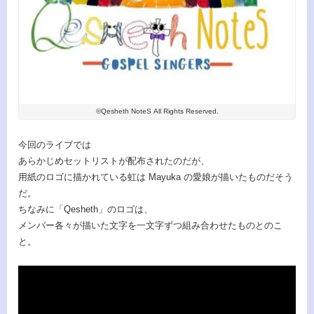
©️Qesheth NoteS All Rights Reserved.
今回のライブでは
あらかじめセットリストが配布されたのだが、
用紙のロゴに描かれている虹は Mayuka の愛娘が描いたものだそう
だ。
ちなみに「Qesheth」のロゴは、
メンバー各々が描いた文字を一文字ずつ組み合わせたものとのこ
と。