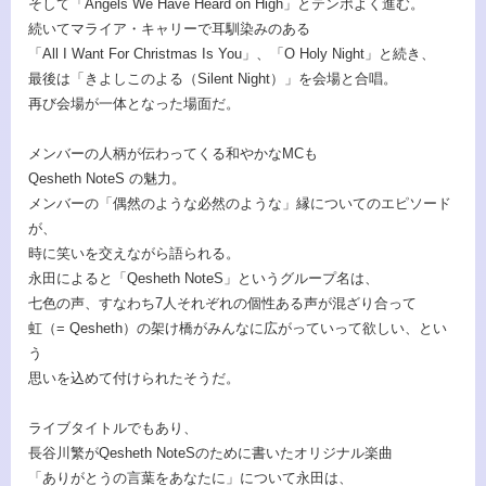
そして「Angels We Have Heard on High」とテンポよく進む。
続いてマライア・キャリーで耳馴染みのある
「All I Want For Christmas Is You」、「O Holy Night」と続き、
最後は「きよしこのよる（Silent Night）」を会場と合唱。
再び会場が一体となった場面だ。
メンバーの人柄が伝わってくる和やかなMCも
Qesheth NoteS の魅力。
メンバーの「偶然のような必然のような」縁についてのエピソード
が、
時に笑いを交えながら語られる。
永田によると「Qesheth NoteS」というグループ名は、
七色の声、すなわち7人それぞれの個性ある声が混ざり合って
虹（= Qesheth）の架け橋がみんなに広がっていって欲しい、とい
う
思いを込めて付けられたそうだ。
ライブタイトルでもあり、
長谷川繁がQesheth NoteSのために書いたオリジナル楽曲
「ありがとうの言葉をあなたに」について永田は、