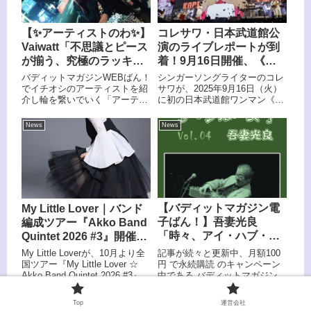
することが決定した。
ズ）をゲストに迎えたTimeSlip-
Rendezvous。サブスクリプシ
ョン配信企画のフィナーレを飾
【✨アーティストのわ✨】
コレサワ・日本武道館公
るスペシャルライブとなる。チ
Vaiwatt「不思議とピース
演のライブレポートが到
ケットは絶賛発売中。楽器
が揃う、究極のラッキー
着！9月16日開催、《コ
バンド」
レサワ LIVE TOUR 2025
バディットマガジンWEBばん！
シンガーソングライターのコレ
あたしを選んだ君と行く
でイチオシのアーティストを紹
サワが、2025年9月16日（火）
介し輪を繋いでいく「アーティ
に初の日本武道館ワンマン《コ
武道館》
ストのわ 」。海外のフェスやラ
レサワ LIVE TOUR 2025 あた
イブからオファーを受け数多く
しを選んだ君と行く武道館》を
News
News
出演し、国内でも主催するフェ
開催した。 全25曲をアンコー
スが大盛況の彼らに楽曲へのこ
ルなしで披露し、これまでの集
だわりや海外へどう展開してい
大成のようなパフォーマンスで
るかなどをインタビューさせて
満員のフロアを沸かせた。
いただきました！
【バディットマガジン電
My Little Lover｜バンド
子ばん！】吾妻光良
編成ツアー『Akko Band
「時々、アイ・ハブ・
Quintet 2026 #3』開催決
ザ・ブルース」Vol.4 〜オ
定 名曲群を携え全国へ
記事が続々と更新中、月額100
My Little Loverが、10月より全
ットセイ‥、オットセ
円 で永続購読 のキャンペーン
国ツアー『My Little Lover ☆
中である バディットマガジン電
Akko Band Quintet 2026 #3』を
イ‥、オットセイ‥〜、
子ばん！2025年10月17(金)
開催することを発表した。今回
10/17(金) 12:00公開！
12:00に公開の記事は日本屈指
で3度目の開催となる『Akko
Top
運営会社
のブルースギタリスト、吾妻光
Band Quintet』には、古...