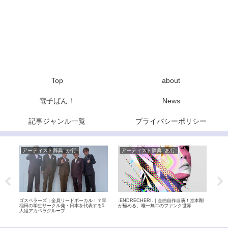
Top
about
電子ばん！
News
記事ジャンル一覧
プライバシーポリシー
アーティスト辞典 -か行-
アーティスト辞典 -あ行-
ア
力 –
ゴスペラーズ｜全員リードボーカル！？早
.ENDRECHERI.｜全曲自作自演！堂本剛
玉置
実力
稲田の学生サークル発・日本を代表する5
が極める、唯一無二のファンク世界
ぶる
人組アカペラグループ