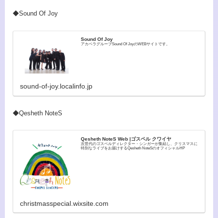
◆Sound Of Joy
Sound Of Joy
アカペラグループSound Of JoyのWEBサイトです。
sound-of-joy.localinfo.jp
◆Qesheth NoteS
Qesheth NoteS Web |ゴスペル クワイヤ
次世代のゴスペルディレクター・シンガーが集結し、クリスマスに
特別なライブをお届けするQesheth NoteSのオフィシャルHP
christmasspecial.wixsite.com