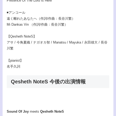
Presence Of The Lord Is Here
◾️
アンコール
遠く離れたあなたへ（作詞/作曲：長谷川繁）
Mi Dankas Vin （作詞/作曲：長谷川繁）
【Qesheth NoteS】
アサ / 今角夏織 / ナガオカ智 / Manatsu / Mayuka / 永田雄大 / 長谷
川繁
【pianist】
名手久詞
Qesheth NoteS 今後の出演情報
Sound Of Joy
meets
Qesheth NoteS