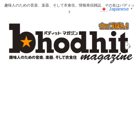
趣味人のための音楽、楽器、そして衣食住。情報発信雑誌、その名はバディッ
Japanese
▼
ト