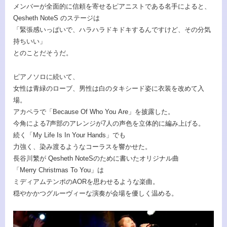
メンバーが全面的に信頼を寄せるピアニストである名手によると、
Qesheth NoteS のステージは
「緊張感いっぱいで、ハラハラドキドキするんですけど、その分気
持ちいい」
とのことだそうだ。
ピアノソロに続いて、
女性は青緑のローブ、男性は白のタキシード姿に衣装を改めて入
場。
アカペラで「Because Of Who You Are」を披露した。
今角による7声部のアレンジが7人の声色を立体的に編み上げる。
続く「My Life Is In Your Hands」でも
力強く、染み渡るようなコーラスを響かせた。
長谷川繁が Qesheth NoteSのために書いたオリジナル曲
「Merry Christmas To You」は
ミディアムテンポのAORを思わせるような楽曲。
穏やかかつグルーヴィーな演奏が会場を優しく温める。