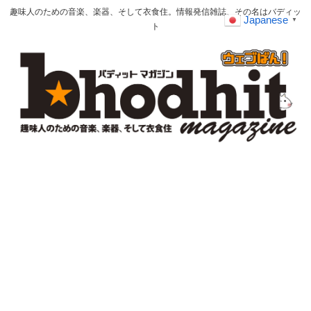
趣味人のための音楽、楽器、そして衣食住。情報発信雑誌、その名はバディッ
Japanese
▼
ト