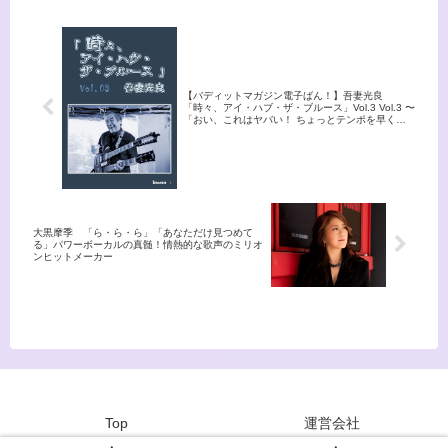
【バディットマガジン電子ばん！】吾妻光良
「時々、アイ・ハブ・ザ・ブルース」Vol.3 Vol.3 〜
「おい、これはヤバい！ ちょっとテンポを早くし
よう」という作戦に‥〜、9/12(金) 12:00公開！
大黒摩季 「ら・ら・ら」「あなただけ見つめて
る」パワーボーカルの真髄！情熱的な歌声のミリオ
ンヒットメーカー
Top
運営会社