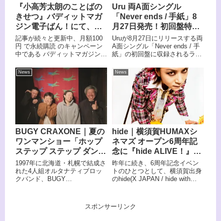
力をたっぷりお届け。
『小高芳太朗のことばの
Uru 両A面シングル
きせつ』バディットマガ
「Never ends / 手紙」8
ジン電子ばん！にて、
月27日発売！初回盤特典
LUNKHEAD 小高芳太朗
のライブ映像から「あな
記事が続々と更新中、月額100
Uruが8月27日にリリースする両
の月1コラム連載が
たがいることで」が先行
円 で永続購読 のキャンペーン
A面シングル「Never ends / 手
中である バディットマガジン電
紙」の初回盤に収録されるライ
5/15(木)よりスタート。
公開
子ばん！2025年5月15日（木）
ブ映像から「あなたがいること
12:00 に公開の記事は
で」を、オフィシャルYouTube
News
News
LUNKHEADのVo.Gt.小高芳太朗
チャンネルで公開した。
のコラム、『小高芳太朗のこと
ばのきせつ』。こちらは明日よ
り月1連載となります。
BUGY CRAXONE｜夏の
hide｜横須賀HUMAXシ
ワンマンショー「ホップ
ネマズ オープン6周年記
ステップ ステップ ダン
念に『hide ALIVE！』ラ
ス」開催決定
イブ映像上映会決定
1997年に北海道・札幌で結成さ
昨年に続き、6周年記念イベン
れた4人組オルタナティブロッ
トのひとつとして、横須賀出身
クバンド、BUGY
のhide(X JAPAN / hide with
CRAXONE（ブージー・クラク
Spread Beaver / zilch）のライ
ション）が、8月29日（土）に
ブ映像『hide ALIVE！』を上映
東京・新宿 Red Clothでワンマ
致します。
スポンサーリンク
ンライブ「ホップ ステップ ス
テップ ダンス」を開催する。