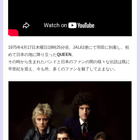
1975年4月17日木曜日18時25分頃、JAL61便にて羽田に到着し、初
めて日本の地に降り立った
QUEEN
。
その時から生まれたバンドと日本のファンの間の様々な伝説は既に
半世紀を迎え、今も尚、多くのファンを魅了して止まない。