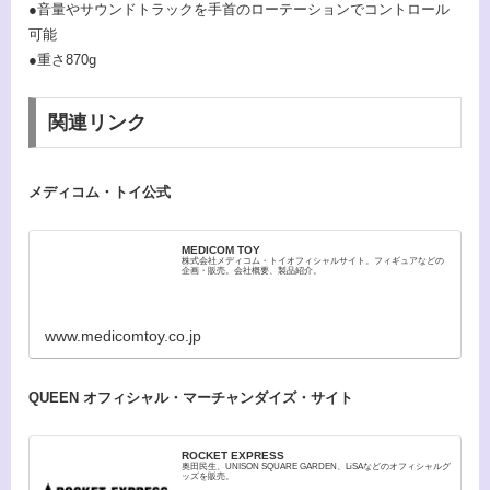
●音量やサウンドトラックを手首のローテーションでコントロール
可能
●重さ870g
関連リンク
メディコム・トイ公式
MEDICOM TOY
株式会社メディコム・トイオフィシャルサイト。フィギュアなどの
企画・販売。会社概要、製品紹介。
www.medicomtoy.co.jp
QUEEN オフィシャル・マーチャンダイズ・サイト
ROCKET EXPRESS
奥田民生、UNISON SQUARE GARDEN、LiSAなどのオフィシャルグ
ッズを販売。