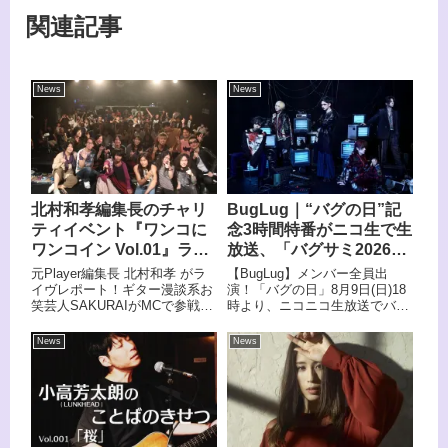
関連記事
News
News
北村和孝編集長のチャリ
BugLug｜“バグの日”記
ティイベント『ワンコに
念3時間特番がニコ生で生
ワンコイン Vol.01』ライ
放送、「バグサミ2026」
ブレポート！
大阪・東京公演の見どこ
元Player編集長 北村和孝 がラ
【BugLug】メンバー全員出
ろを総力特集
イヴレポート！ギター漫談系お
演！「バグの日」8月9日(日)18
笑芸人SAKURAIがMCで参戦！
時より、ニコニコ生放送でバグ
HEAVEN’S ROCK さいたま新
サミ開催記念特番を生放送！出
都心VJ-3にて2023年8月12日
演バンドが"おともだち"として
News
News
(土)合同会社バディット主催に
続々登場BugLug主催イベント
よる盲導犬支援ライブイベン
「バグサミ2026」開催記念特番
ト、『ワンコにワンコイン
がニコニコ生放送にて8月9日
Vol.01』が開催。
（日）18時より放送。8月30日
の大阪公演、9月29日・30日の
東京公演へ向けてバグサミの魅