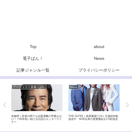
Top
about
電子ばん！
News
記事ジャンル一覧
プライバシーポリシー
アーティスト辞典 -は行-
News
ア
力 –
布施明｜若者の間でも話題沸騰の声量おば
THE ALFEE｜衛星劇場で14ヶ月連続特集
LOV
実力
け！？60年歌い続ける伝説のエンターテイ
放送中 NHK以来の貴重番組をCS初放送
製ロ
ナー
ック