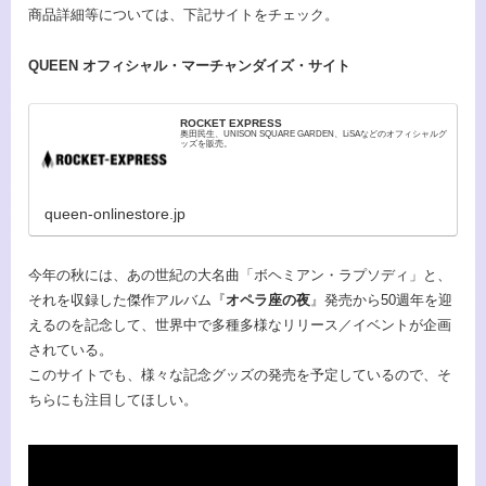
商品詳細等については、下記サイトをチェック。
QUEEN オフィシャル・マーチャンダイズ・サイト
ROCKET EXPRESS
奥田民生、UNISON SQUARE GARDEN、LiSAなどのオフィシャルグ
ッズを販売。
queen-onlinestore.jp
今年の秋には、あの世紀の大名曲「ボヘミアン・ラプソディ」と、
それを収録した傑作アルバム『
オペラ座の夜
』発売から50週年を迎
えるのを記念して、世界中で多種多様なリリース／イベントが企画
されている。
このサイトでも、様々な記念グッズの発売を予定しているので、そ
ちらにも注目してほしい。