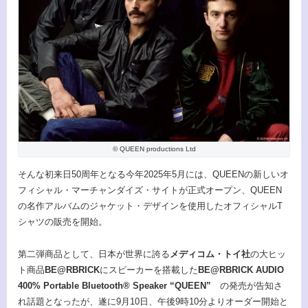
© QUEEN productions Ltd
そんな初来日50周年となる今年2025年5月には、QUEENの新しいオ
フィシャル・マーチャンダイズ・サイトが正式オープン、QUEEN
の名作アルバムのジャケット・デザインを使用したオフィシャルT
シャツの販売を開始。
第二弾商品として、日本が世界に誇る
メディコム・トイ社
の大ヒッ
ト商品
BE@RBRICK
にスピーカーを搭載した
BE@RBRICK AUDIO
400% Portable Bluetooth® Speaker “QUEEN”
の発売が告知さ
れ話題となったが、遂に9月10日、午後9時10分よりオーダー開始と