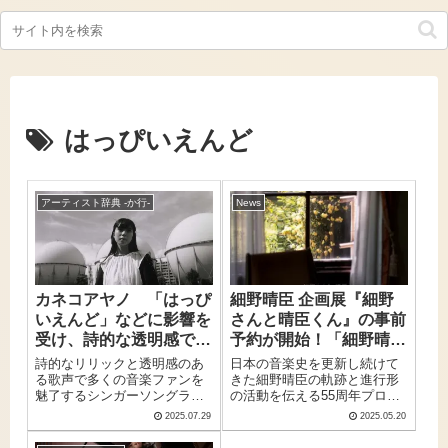
はっぴいえんど
アーティスト辞典 -か行-
News
カネコアヤノ 「はっぴ
細野晴臣 企画展『細野
いえんど」などに影響を
さんと晴臣くん』の事前
受け、詩的な透明感で心
予約が開始！「細野晴臣
に寄り添う現代のフォー
アルバム誕生日企画」と
詩的なリリックと透明感のあ
日本の音楽史を更新し続けて
クシンガー
して名盤2作から公式ビ
る歌声で多くの音楽ファンを
きた細野晴臣の軌跡と進行形
魅了するシンガーソングライ
の活動を伝える55周年プロジ
ジュアライザーも追加公
ター、カネコアヤノ。弾き語
ェクト「HOSONO
開
2025.07.29
2025.05.20
りからバンドセットまで幅広
MANDALA」。その第1弾とな
い表現力を持ち、日常の些細
る5 月 31 日（土）より開催の