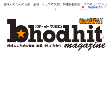
趣味人のための音楽、楽器、そして衣食住。情報発信雑誌、その名はバディッ
Japanese
▼
ト