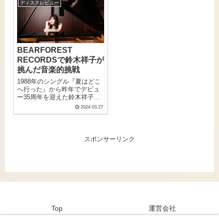
ディスクレビュー
な瞬間を独自の視点で切り取
企画展 『細野さんと晴臣く
る楽曲で注目を集めていま
ん』の事前予約が、5月19日よ
す。2021年には日本武道館で
りスタートした。さらに2024
の単独ライブを成功させ、現
年秋から始まった細野晴臣55
在最も注目されるアーティス
周年プロジェクトの一つであ
トの一人として世界的な活動
る「細野晴臣アルバム誕生日
BEARFOREST
も期待されています。今回
企画」の一環として、
RECORDSで鈴木祥子が
は、そんなカネコアヤノの魅
『MEDICINE
力をご紹介します。
COMPILATION（メディス
挑んだ音楽的挑戦
ン・コンピレーション）』か
1988年のシングル『夏はどこ
ら9曲、『omni Sight Seeing』
へ行った』から昨年でデビュ
から3曲のビジュアライザーが
ー35周年を迎えた鈴木祥子が
追加公開となった。
BEARFOREST RECORDSの
2024.03.27
シングル作品＋αをまとめたベ
ストアルバム『16 ALL-TIME
SYOKOS BEARFOREST
SINGLES AND MORE…2009-
スポンサーリンク
20XX』がリリース。
Top
運営会社