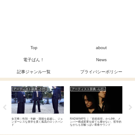
Top
about
電子ばん！
News
記事ジャンル一覧
プライバシーポリシー
アーティスト辞典 -さ行-
アーティスト辞典 -ら行-
Ne
？早
女王蜂｜性別・年齢・国籍を超越し、ジェ
RADWIMPS ｜「前前前世」から9年、メ
THE
る5
ンダーレスな美学を貫く孤高のロックバン
ンバー構成変更を経ても褪せない、哲学的
達成
ド
ながらも甘酸っぱい青春サウンド
国2