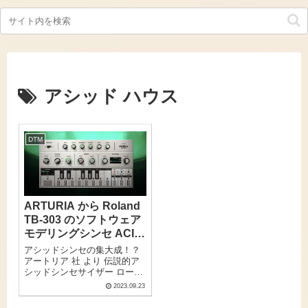
アシッド ハウス
DTM
ARTURIA から Roland
TB-303 のソフトウェア
モデリングシンセ ACID
V 発売！
アシッドシンセの集大成！？
アートリア 社 より 伝説的ア
シッドシンセサイザー ローラ
ンド TB-303 のモデリングソ
2023.09.23
フトウェアシンセ、ACID V が
リリース！シンセ解説系