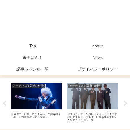
Top
about
電子ばん！
News
記事ジャンル一覧
プライバシーポリシー
アーティスト辞典 -た行-
アーティスト辞典 -か行-
Ne
、メ
玉置浩二｜日本一歌が上手い！？魂を揺さ
ゴスペラーズ｜全員リードボーカル！？早
THE
学的
ぶる、日本屈指の天才シンガー
稲田の学生サークル発・日本を代表する5
リバ
人組アカペラグループ
のサ