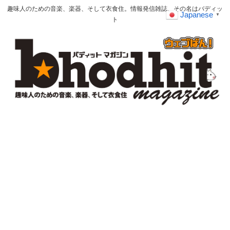
趣味人のための音楽、楽器、そして衣食住。情報発信雑誌、その名はバディッ
Japanese
▼
ト