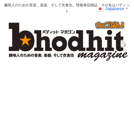
趣味人のための音楽、楽器、そして衣食住。情報発信雑誌、その名はバディッ
Japanese
▼
ト