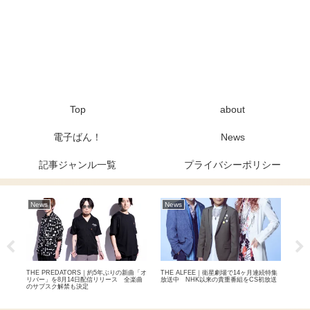
Top
about
電子ばん！
News
記事ジャンル一覧
プライバシーポリシー
News
News
ア
力 –
THE PREDATORS｜約5年ぶりの新曲「オ
THE ALFEE｜衛星劇場で14ヶ月連続特集
LA
実力
リバー」を8月14日配信リリース 全楽曲
放送中 NHK以来の貴重番組をCS初放送
ン！
のサブスク解禁も決定
ール