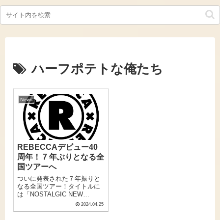
ハーフポテトな俺たち
News
REBECCAデビュー40
周年！ 7 年ぶりとなる全
国ツアーへ
ついに発表された７年振りと
なる全国ツアー！タイトルに
は「NOSTALGIC NEW
WORLD TOUR 2024」とあっ
2024.04.25
て、おそらく80年代楽曲もた
っぷり届けてくれるセットリ