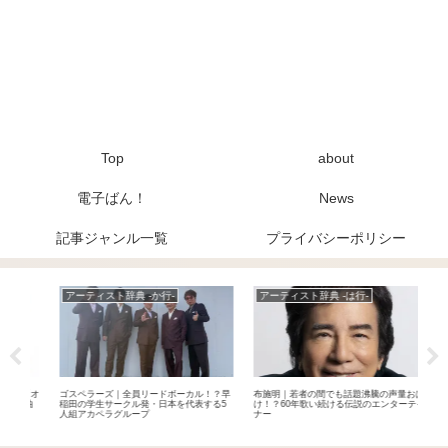
Top
about
電子ばん！
News
記事ジャンル一覧
プライバシーポリシー
行-
アーティスト辞典 -は行-
News
ドボーカル！？早
布施明｜若者の間でも話題沸騰の声量おば
元BABYMETALのYUIMETAL / 水野由
日本を代表する5
け！？60年歌い続ける伝説のエンターテイ
9月30日をもって所属事務所・アミュー
ナー
を退所。「エンタメという世界から離れ
自分自身のペースで」