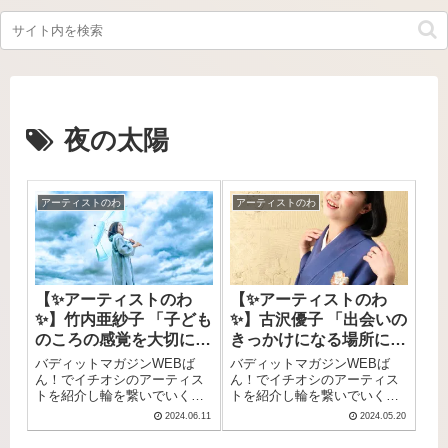
夜の太陽
アーティストのわ
アーティストのわ
【✨アーティストのわ
【✨アーティストのわ
✨】竹内亜紗子 「子ども
✨】古沢優子 「出会いの
のころの感覚を大切にし
きっかけになる場所に
たいなって意識は、結構
自分が居られるというの
バディットマガジンWEBば
バディットマガジンWEBば
強いのかもしれないです
は、財産ですね。」
ん！でイチオシのアーティス
ん！でイチオシのアーティス
トを紹介し輪を繋いでいく
トを紹介し輪を繋いでいく
ね」
「アーティストのわ 」。今回
「アーティストのわ 」。東新
2024.06.11
2024.05.20
は「竹内 亜紗子」さんのイン
宿の人気ライブスペース「真
タビューをお送りします。
昼の月 夜の太陽」の店長、バ