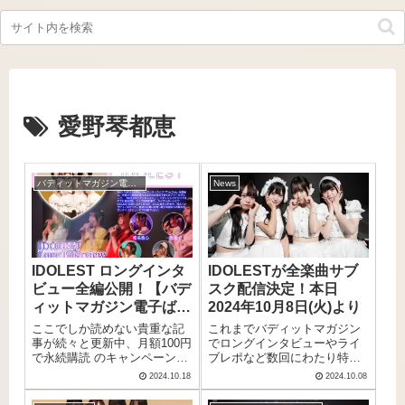
愛野琴都恵
バディットマガジン電子ばん！
News
IDOLEST ロングインタ
IDOLESTが全楽曲サブ
ビュー全編公開！【バデ
スク配信決定！本日
ィットマガジン電子ば
2024年10月8日(火)より
ん！】告知記事
ここでしか読めない貴重な記
これまでバディットマガジン
事が続々と更新中、月額100円
でロングインタビューやライ
で永続購読 のキャンペーン中
ブレポなど数回にわたり特集
であるバディットマガジン電
してきたアイドルグループ、
2024.10.18
2024.10.08
子ばん！2024年10月18日(金)
「IDOLEST (アイドレス
に公開予定の記事は先日公開
ト)」。IDOLESTの楽曲が本