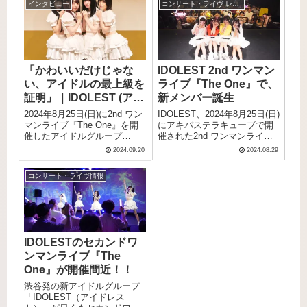
インタビュー
コンサート・ライヴ レポート
したIDOLESTインタビューの
日、2024年10月8日(火)より待
全文バージョン！！
望のサブスク配信を開始！！
「かわいいだけじゃな
IDOLEST 2nd ワンマン
い、アイドルの最上級を
ライブ『The One』で、
証明」｜IDOLEST (アイ
新メンバー誕生
ドレスト) インタビュー
2024年8月25日(日)に2nd ワン
IDOLEST、2024年8月25日(日)
マンライブ『The One』を開
にアキバステラキューブで開
催したアイドルグループ
催された2nd ワンマンライブ
IDOLESTにバディットマガジ
『The One』にて、新メンバ
2024.09.20
2024.08.29
ンで独占インタビュー！結成
ーが誕生した。
から勢いを増し続ける彼女ら
コンサート・ライヴ情報
の魅力をロングインタビュー
にてお届けしたい。
IDOLESTのセカンドワ
ンマンライブ『The
One』が開催間近！！
渋谷発の新アイドルグループ
「IDOLEST（アイドレス