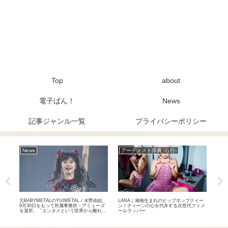
Top
about
電子ばん！
News
記事ジャンル一覧
プライバシーポリシー
News
アーティスト辞典 -ら行-
ア
揺さ
元BABYMETALのYUIMETAL / 水野由結、
LANA｜湘南生まれのヒップホップクイー
ゴス
9月30日をもって所属事務所・アミューズ
ン！ティーンの心を代弁する次世代フィメ
稲田
を退所。「エンタメという世界から離れて
ールラッパー
人組
自分自身のペースで」