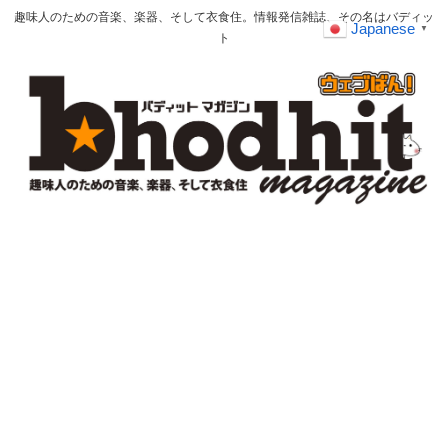
趣味人のための音楽、楽器、そして衣食住。情報発信雑誌、その名はバディッ
Japanese
▼
ト