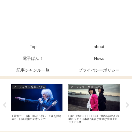
Top
about
電子ばん！
News
記事ジャンル一覧
プライバシーポリシー
アーティスト辞典 -た行-
アーティスト辞典 -ら行-
ア
力 –
玉置浩二｜日本一歌が上手い！？魂を揺さ
LOVE PSYCHEDELICO｜世界が認めた和
女王
実力
ぶる、日本屈指の天才シンガー
製ロック！日本語×英語が織りなす極上ロ
ンダ
ックデュオ
ド