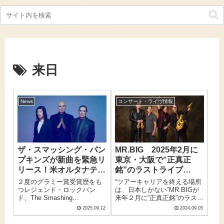
来日
News
コンサート・ライヴ情報
ザ・スマッシング・パン
MR.BIG 2025年2月に
プキンズが新曲を緊急リ
東京・大阪で“正真正
リース！米オルタナティ
銘”のラストライブ
ブロック界の覇者、12年
「The BIG Finale！
２度のグラミー賞受賞歴をも
“ツアーキャリアを終える場所
ぶりの来日公演を前に新
Forever In Our
つレジェンド・ロックバン
は、日本しかない”MR.BIGが
ド、The Smashing
来年２月に“正真正銘”のラスト
曲「CHROME JETS」
Hearts」決定！
Pumpkins（ザ・スマッシン
ライブ「The BIG Finale！
を発表
2025.09.12
2024.09.05
グ・パンプキンズ）が、ニュ
Forever In Our Hearts」を開催
ーソング「Chrome Jets」をリ
することが決定した。