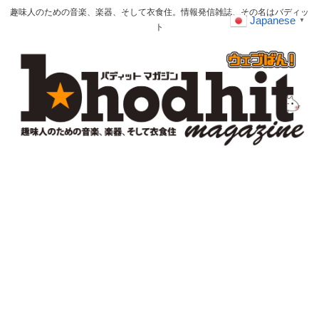
趣味人のための音楽、楽器、そして衣食住。情報発信雑誌、その名はバディッ
Japanese
▼
ト