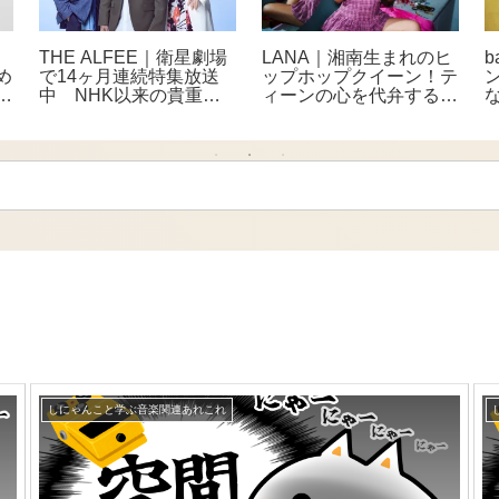
曲
THE ALFEE｜衛星劇場
LANA｜湘南生まれのヒ
b
め
で14ヶ月連続特集放送
ップホップクイーン！テ
ク
中 NHK以来の貴重番
ィーンの心を代弁する次
組をCS初放送
世代フィメールラッパー
しにゃんこと学ぶ音楽関連あれこれ