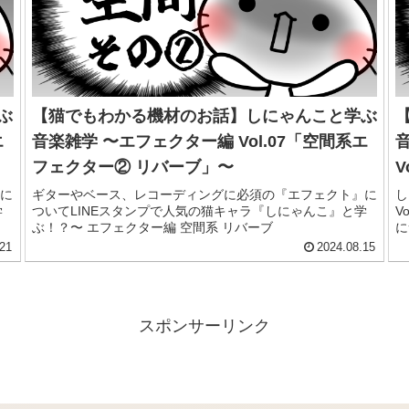
ぶ
【猫でもわかる機材のお話】しにゃんこと学ぶ
エ
音楽雑学 〜エフェクター編 Vol.07「空間系エ
フェクター② リバーブ」〜
に
ギターやベース、レコーディングに必須の『エフェクト』に
し
学
ついてLINEスタンプで人気の猫キャラ『しにゃんこ』と学
V
ぶ！？〜 エフェクター編 空間系 リバーブ
に
ょ
21
2024.08.15
スポンサーリンク