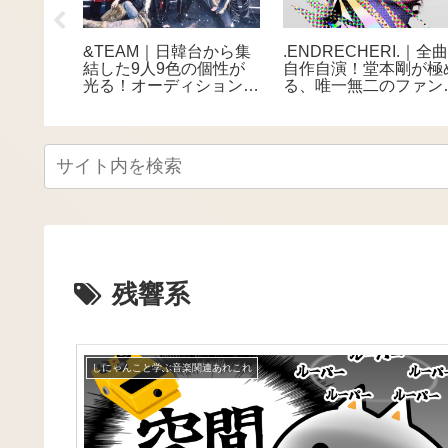
一歌が上
&TEAM｜日韓台から集
.ENDRECHERI.｜全
さぶる、
結した9人9色の個性が
自作自演！堂本剛が極
シンガー
光る！オーディションか
る、唯一無二のファン
ら生まれた多国籍ボーイ
世界
ズグループ
残響系
しにゃんこと学ぶ音楽関連あれこれ