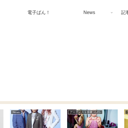
電子ばん！
News
記
News
アーティスト辞典 -ら行-