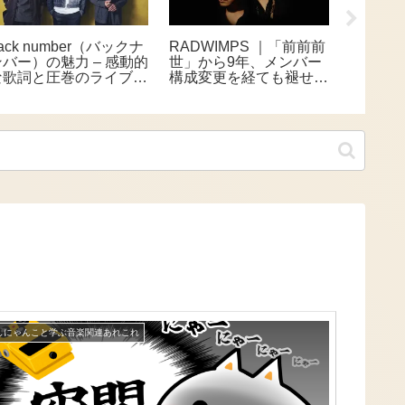
ack number（バックナ
RADWIMPS ｜「前前前
THE A
ンバー）の魅力 – 感動的
世」から9年、メンバー
跡と30
な歌詞と圧巻のライブで
構成変更を経ても褪せな
を追う
人気の実力派バンド
い、哲学的ながらも甘酸
映画公開
っぱい青春サウンド
上映へ
しにゃんこと学ぶ音楽関連あれこれ