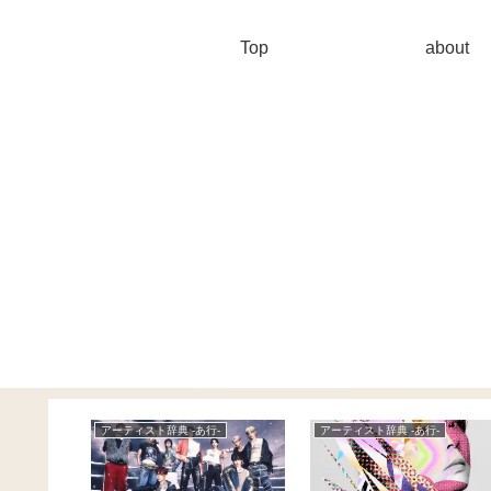
Top
about
-
アーティスト辞典 -あ行-
アーティスト辞典 -あ行-