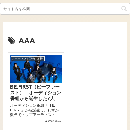
AAA
アーティスト辞典 -は行-
BE:FIRST（ビーファー
スト） オーディション
番組から誕生した7人
組、楽曲の持ち味とライ
オーディション番組「THE
ブで爆発する個性
FIRST」から誕生し、わずか
数年でトップアーティストの
仲間入りを果たした
2025.06.20
BE:FIRST（ビーファース
ト）。SKY-HIが自腹で1億円