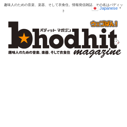
趣味人のための音楽、楽器、そして衣食住。情報発信雑誌、その名はバディッ
Japanese
▼
ト