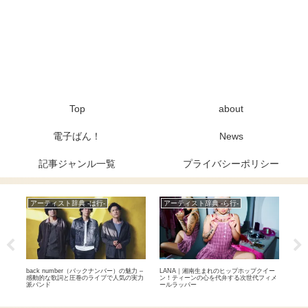
Top
about
電子ばん！
News
記事ジャンル一覧
プライバシーポリシー
アーティスト辞典 -は行-
アーティスト辞典 -ら行-
Ne
めた和
back number（バックナンバー）の魅力 –
LANA｜湘南生まれのヒップホップクイー
元BA
上ロ
感動的な歌詞と圧巻のライブで人気の実力
ン！ティーンの心を代弁する次世代フィメ
9月
派バンド
ールラッパー
を退
自分