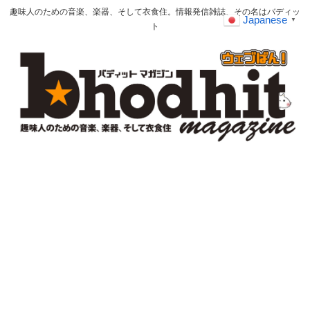
趣味人のための音楽、楽器、そして衣食住。情報発信雑誌、その名はバディッ
Japanese
▼
ト