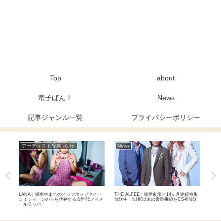
Top
about
電子ばん！
News
記事ジャンル一覧
プライバシーポリシー
アーティスト辞典 -ら行-
News
Ne
本剛
LANA｜湘南生まれのヒップホップクイー
THE ALFEE｜衛星劇場で14ヶ月連続特集
THE
ン！ティーンの心を代弁する次世代フィメ
放送中 NHK以来の貴重番組をCS初放送
達成
ールラッパー
国2