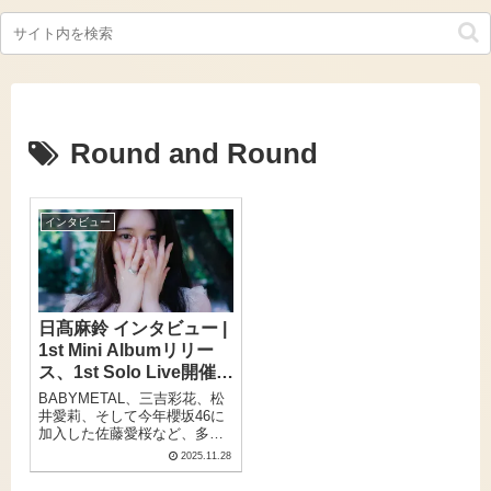
Round and Round
インタビュー
日髙麻鈴 インタビュー |
1st Mini Albumリリー
ス、1st Solo Live開催間
近！「表現の全ての原点
BABYMETAL、三吉彩花、松
が音楽に」
井愛莉、そして今年櫻坂46に
加入した佐藤愛桜など、多く
の卒業生が今も第一線で活躍
2025.11.28
し続けている、かつての名門
アイドルグループ・さくら学