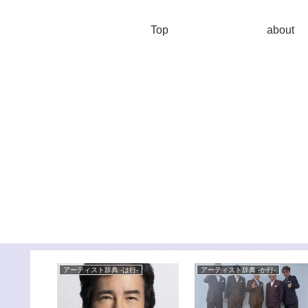
Top
about
-
アーティスト辞典 -は行-
アーティスト辞典 -か行-