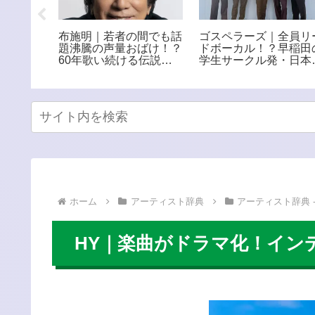
まれのヒ
布施明｜若者の間でも話
ゴスペラーズ｜全員リ
ーン！テ
題沸騰の声量おばけ！？
ドボーカル！？早稲田
弁する次
60年歌い続ける伝説の
学生サークル発・日本
ラッパー
エンターテイナー
代表する5人組アカペ
グループ
ホーム
アーティスト辞典
アーティスト辞典 -
HY｜楽曲がドラマ化！イン