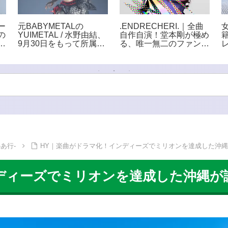
ー
元BABYMETALの
.ENDRECHERI.｜全曲
の
YUIMETAL / 水野由結、
自作自演！堂本剛が極め
を
9月30日をもって所属事
る、唯一無二のファンク
ラ
務所・アミューズを退
世界
所。「エンタメという世
界から離れて自分自身の
ペースで」
あ行-
HY｜楽曲がドラマ化！インディーズでミリオンを達成した沖
ディーズでミリオンを達成した沖縄が