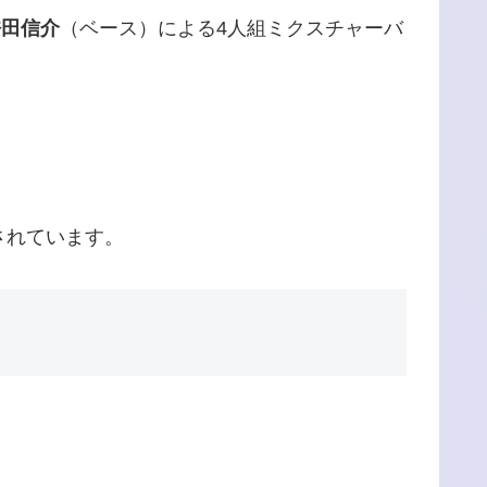
許田信介
（ベース）による4人組ミクスチャーバ
されています。