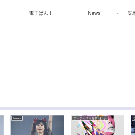
電子ばん！
News
記
News
アーティスト辞典 -あ行-