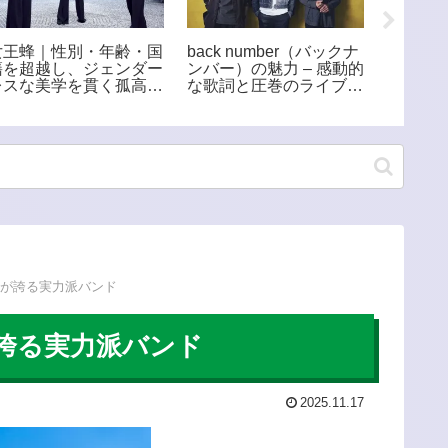
女王蜂｜性別・年齢・国
back number（バックナ
Ado 
籍を超越し、ジェンダー
ンバー）の魅力 – 感動的
た新時
レスな美学を貫く孤高の
な歌詞と圧巻のライブで
から最
ロックバンド
人気の実力派バンド
と歌詞
縄が誇る実力派バンド
誇る実力派バンド
2025.11.17