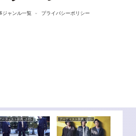
事ジャンル一覧
プライバシーポリシー
アーティスト辞典 -さ行-
アーティスト辞典 -は行-
アーティスト