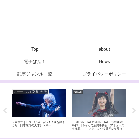
Top
about
電子ばん！
News
記事ジャンル一覧
プライバシーポリシー
アーティスト辞典 -た行-
News
ア
玉置浩二｜日本一歌が上手い！？魂を揺さ
元BABYMETALのYUIMETAL / 水野由結、
女王
ライブ
ぶる、日本屈指の天才シンガー
9月30日をもって所属事務所・アミューズ
ンダ
 全
を退所。「エンタメという世界から離れて
ド
自分自身のペースで」