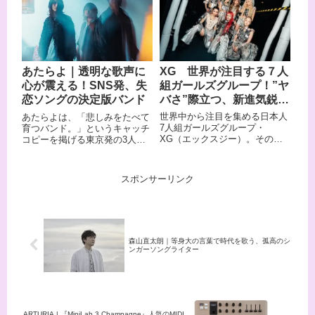
高めました。素顔を公開せずに
ンルを取り込んだジャンルレス
す、生粋のライブバンドです。
活動する神秘的なアーティスト
な音楽を発信する、唯一無二の
この記事では、そんなUNFAIR
でありながら、「新時代」をは
クリエイティブプロジェクトと
RULEのメンバーや来歴、おす
じめとする楽曲で多世代を魅了
して知られています。 その音楽
すめ曲をまとめてご紹介しま
し続けています。圧倒的な歌唱
の最大の魅力は、グルーヴィー
す。
力と個性的な歌詞表現で音楽業
なファンクサウンドと、堂本な
XG 世界が注目する７人
あたらよ｜透明な歌声に
界に新たな風を吹き込む彼女の
らではの柔らかくもウェットな
組ガールズグループ！”ヤ
心が震える！SNS発、失
魅力に迫ります。
歌声、そして「愛」を根幹とし
た唯一無二の世界観。 楽曲の作
バさ”際立つ、新進気鋭の
恋ソングの決定版バンド
詞・作曲を自ら手がけるだけで
若きアーティスト集団
世界中から注目を集める日本人
あたらよは、「悲しみをたべて
なく、プロデューサーやミュー
7人組ガールズグループ・
育つバンド。」というキャッチ
ジシャンとしても本格的に活動
XG（エックスジー）。その圧
コピーを掲げる東京発の3人組
しており、その実力は国内外で
倒的なパフォーマンス力と独創
バンドです。 ボーカルのひとみ
高く評価されています。 まさ
的な楽曲で、日本のみならず世
が紡ぐ繊細な言葉とエモーショ
に、ライフワークと呼ぶにふさ
界中のファンを魅了し続けてい
ナルな歌声、そしてリリカルな
わしい音楽プロジェクトです。
スポンサーリンク
ます。東京ドームでのライブパ
ギターサウンドが重なり合う楽
この記事では、そん
フォーマンスでも話題となった
曲は、聴く人の心の奥に静かに
な.ENDRECHERI.の魅力やプロ
彼女たちの魅力を、メンバー情
染み込んでいきます。 YouTube
フィール、おすすめ曲をまとめ
報から人気曲まで徹底的にご紹
では「10月無口な君を忘れる」
てご紹介します。
介します。
のMVが6700万再生を突破し、
アジアツアーではソールドアウ
森山直太朗｜等身大の言葉で時代を歌う、孤高のシ
ンガーソングライター
ト公演が続出するなど、国内外
でその人気は加速する一方で
す。 この記事では、あたらよの
メンバー情報・来歴・おすすめ
曲を一気に紹介します。
ARTURIA | 『MiniLab 3 Champagne』人気のMIDI