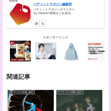
投稿者
バディットマガジン編集部
バディットマガジンのライター。
主にNewsの更新などを担当。
スポンサーリンク
関連記事
アーティスト辞典 -あ行-
アーティスト辞典 -あ行-