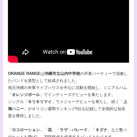
ORANGE RANGE
は
沖縄市立山内中学校
の卒業パーティーで演奏し
たバンドを原型として結成されました。
地元沖縄の米軍ライブハウスを中心に活動を開始し、ミニアルバム
「
オレンジボール
」でインディーズデビューを果たします。
シングル「
キリキリマイ
」でメジャーデビューを果たし、続く「
上
海ハニー
」がオリコン週間ランキング5位を記録して全国的な知名
度を獲得しました。
「
ロコローション
」「
花
」「
ラヴ・パレード
」「
キズナ
」など数々
のヒットを飛ばし、2000年代を代表するバンドとなります。