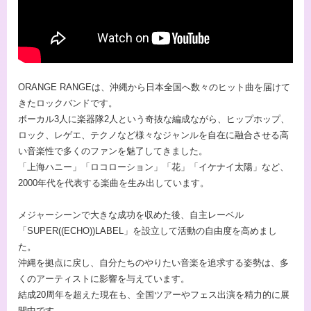
ORANGE RANGEは、沖縄から日本全国へ数々のヒット曲を届けて
きたロックバンドです。
ボーカル3人に楽器隊2人という奇抜な編成ながら、ヒップホップ、
ロック、レゲエ、テクノなど様々なジャンルを自在に融合させる高
い音楽性で多くのファンを魅了してきました。
「上海ハニー」「ロコローション」「花」「イケナイ太陽」など、
2000年代を代表する楽曲を生み出しています。
メジャーシーンで大きな成功を収めた後、自主レーベル
「SUPER((ECHO))LABEL」を設立して活動の自由度を高めまし
た。
沖縄を拠点に戻し、自分たちのやりたい音楽を追求する姿勢は、多
くのアーティストに影響を与えています。
結成20周年を超えた現在も、全国ツアーやフェス出演を精力的に展
開中です。