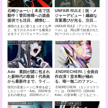
石崎ひゅーい｜本名で活
UNFAIR RULE｜祝・メ
動中！菅田将暉への楽曲
ジャーデビュー！繊細な
提供でも注目、感情むき
言葉選びが光る、注目の
出しの歌声
岡山発バンド
感情のままに歌うまっすぐな声
UNFAIR RULE（アンフェアル
と、全てのエネルギーを爆発さ
ール）は、岡山県で結成された
せるライブパフォーマンスが魅
3ピースロックバンドです。 聴
力の石崎ひゅーい。茨城県水戸
く人の耳を捉える繊細な言葉選
市出身のシンガーソングライタ
びと心を揺さぶるメロディによ
アーティスト辞典 -あ行-
アーティスト辞典 -あ行-
ー、俳優として活動していま
って等身大のリアルが詰め込ま
す。菅田将暉に「虹」「さよな
れた楽曲は、多くの若者から熱
らエレジー」などヒット曲を提
い支持を集めています。 ボーカ
供した作曲家としても知られ、
ルの山本珠羽から放たれる優し
菅田将暉×石崎ひゅーい名義で
くも芯のある歌声と、自身の実
中島みゆき「糸」をカバーしま
体験のみをもとにした赤裸々で
した。音楽プロデューサー須藤
まっすぐな歌詞が最大の魅力。
Ado 素顔が謎に包まれ
.ENDRECHERI.｜全曲自
晃との出会いをきっかけにソロ
ライブハウスへ通う若者たちを
た新時代の歌姫！代表曲
作自演！堂本剛が極め
に転向し、亡き母への想いを込
中心に人気を広げ、大型フェス
めたミニアルバム「第三惑星交
への出演や、日本テレビ「バズ
から最新作まで、ライブ
る、唯一無二のファンク
響曲」でメジャーデビューを果
リズム02」の人気企画にランク
と歌詞の世界を紹介
世界
現代の音楽シーンに革命を起こ
.ENDRECHERI.（エンドリケリ
たします。この記事では、規格
インするなど、要注目のバンド
したシンガー・Ado。2002年生
ー）は、DOMOTO（旧KinKi
外のシンガーソングライターの
へと急成長を遂げてきました。
まれの彼女は、2020年のメジャ
Kids）の堂本剛（どうもとつよ
全貌に迫ります。
現在はメジャーデビューを果た
ーデビュー曲「うっせぇわ」で
し）によるソロ・プロジェクト
し、活躍の場をさらに広げてい
社会現象を巻き起こし、一躍人
です。 ファンクミュージックを
ます。 知名度が向上した後も年
アーティスト辞典 -あ行-
アーティスト辞典 -あ行-
気ボーカリストとして知名度を
軸にしながら、さまざまなジャ
間200本を超えるライブをこな