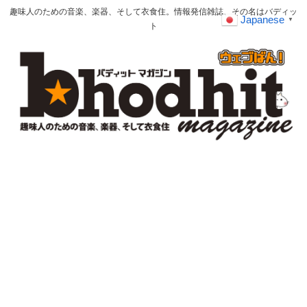
趣味人のための音楽、楽器、そして衣食住。情報発信雑誌、その名はバディッ
Japanese
▼
ト