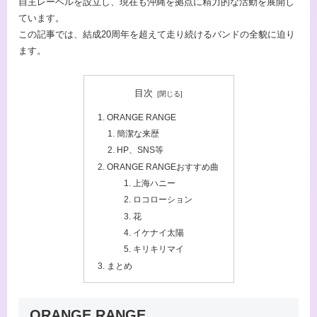
自主レーベルを設立し、現在も沖縄を拠点に精力的な活動を展開し
ています。
この記事では、結成20周年を超えて走り続けるバンドの全貌に迫り
ます。
目次
ORANGE RANGE
簡潔な来歴
HP、SNS等
ORANGE RANGEおすすめ曲
上海ハニー
ロコローション
花
イケナイ太陽
キリキリマイ
まとめ
ORANGE RANGE