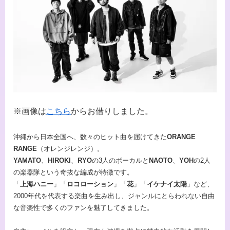
※画像は
こちら
からお借りしました。
沖縄から日本全国へ、数々のヒット曲を届けてきた
ORANGE
RANGE
（オレンジレンジ）。
YAMATO
、
HIROKI
、
RYO
の3人のボーカルと
NAOTO
、
YOH
の2人
の楽器隊という奇抜な編成が特徴です。
「
上海ハニー
」「
ロコローション
」「
花
」「
イケナイ太陽
」など、
2000年代を代表する楽曲を生み出し、ジャンルにとらわれない自由
な音楽性で多くのファンを魅了してきました。