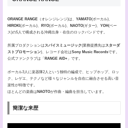
ORANGE RANGE
（オレンジレンジ)は、
YAMATO
(ボーカル)、
HIROKI
(ボーカル)、
RYO
(ボーカル)、
NAOTO
(ギター)、
YOH
(ベー
ス)の5人で構成される沖縄出身・在住のロックバンドです。
所属プロダクションは
スパイスミュージック
(業務提携先は
スターダ
ストプロモーション
)、レコード会社は
Sony Music Records
です。
公式ファンクラブは「
RANGE AID+
」です。
ボーカル3人に楽器隊2人という独特の編成で、ヒップホップ、ロッ
ク、レゲエ、テクノなど様々なジャンルを自在に融合させる高い音
楽性が特徴です。
ほとんどの楽曲は
NAOTO
が作曲・編曲を担当しています。
簡潔な来歴