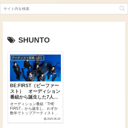
SHUNTO
アーティスト辞典 -は行-
BE:FIRST（ビーファー
スト） オーディション
番組から誕生した7人
組、楽曲の持ち味とライ
オーディション番組「THE
ブで爆発する個性
FIRST」から誕生し、わずか
数年でトップアーティストの
仲間入りを果たした
2025.06.20
BE:FIRST（ビーファース
ト）。SKY-HIが自腹で1億円