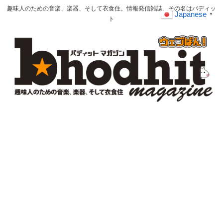
趣味人のための音楽、楽器、そして衣食住。情報発信雑誌、その名はバディッ
Japanese
▼
ト