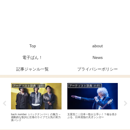
Top
about
電子ばん！
News
記事ジャンル一覧
プライバシーポリシー
アーティスト辞典 -は行-
アーティスト辞典 -た行-
Ne
おば
back number（バックナンバー）の魅力 –
玉置浩二｜日本一歌が上手い！？魂を揺さ
THE
テイ
感動的な歌詞と圧巻のライブで人気の実力
ぶる、日本屈指の天才シンガー
放送
派バンド