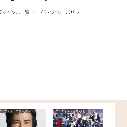
事ジャンル一覧
プライバシーポリシー
アーティスト辞典 -は行-
アーティスト辞典 -あ行-
News