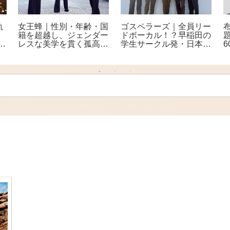
女王蜂｜性別・年齢・国
ゴスペラーズ｜全員リー
軌
籍を超越し、ジェンダー
ドボーカル！？早稲田の
レスな美学を貫く孤高の
学生サークル発・日本を
ー
ロックバンド
代表する5人組アカペラ
グループ