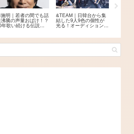
布施明｜若者の間でも話
&TEAM｜日韓台から集
THE A
題沸騰の声量おばけ！？
結した9人9色の個性が
で14ヶ
60年歌い続ける伝説の
光る！オーディションか
中 NH
エンターテイナー
ら生まれた多国籍ボーイ
組をCS
ズグループ