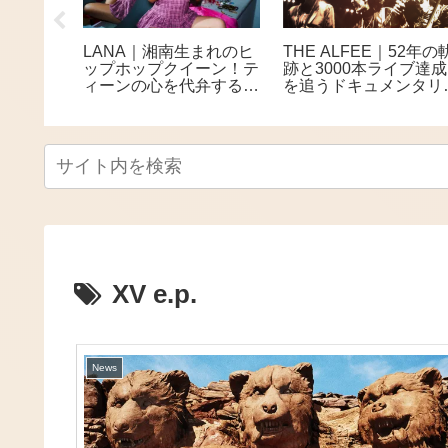
I.｜全曲
LANA｜湘南生まれのヒ
THE ALFEE｜52年の
剛が極め
ップホップクイーン！テ
跡と3000本ライブ達成
ファンク
ィーンの心を代弁する次
を追うドキュメンタリ
世代フィメールラッパー
映画公開 全国27館で
上映へ
XV e.p.
News