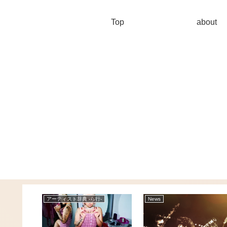
Top
about
-
アーティスト辞典 -ら行-
News