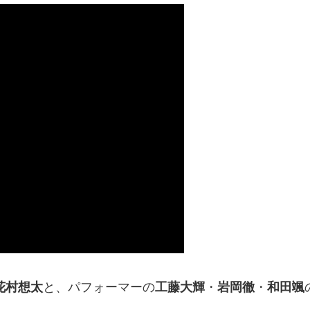
花村想太
と、パフォーマーの
工藤大輝
・
岩岡徹
・
和田颯