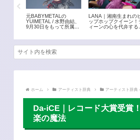
元BABYMETALの
LANA｜湘南生まれの
52年の軌
YUIMETAL / 水野由結、
ップホップクイーン！
イブ達成
9月30日をもって所属事
ィーンの心を代弁する
ンタリー
務所・アミューズを退
世代フィメールラッパ
27館で
所。「エンタメという世
界から離れて自分自身の
ペースで」
ホーム
アーティスト辞典
アーティスト辞典 -
Da-iCE｜レコード大賞
楽の魔法