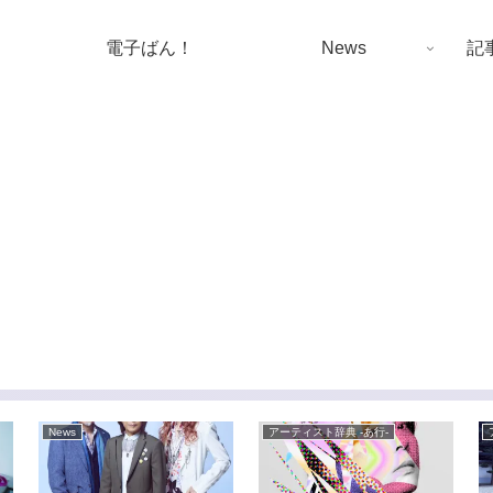
電子ばん！
News
記
News
アーティスト辞典 -あ行-