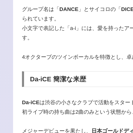
グループ名は「
DANCE
」とサイコロの「
DIC
られています。
小文字で表記した「a-i」には、愛を持った
す。
4オクターブのツインボーカルを特徴とし、
Da-iCE 簡潔な来歴
Da-iCE
は渋谷の小さなクラブで活動をスター
初ライブ時の持ち曲は2曲のみという状態か
メジャーデビューを果たし、
日本ゴールドデ