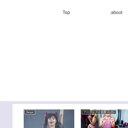
Top
about
News
アーティスト辞典 -ら行-