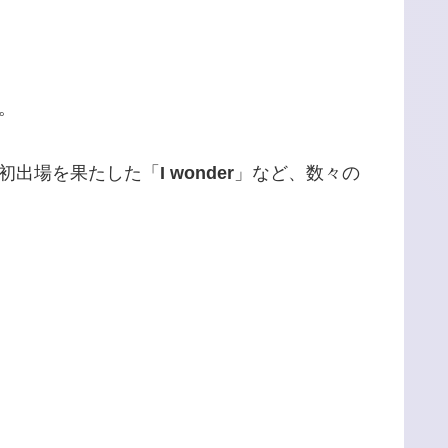
。
初出場を果たした「
I wonder
」など、数々の