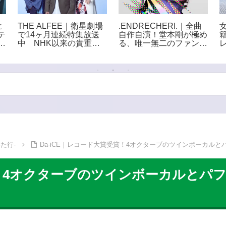
ヒ
THE ALFEE｜衛星劇場
.ENDRECHERI.｜全曲
テ
で14ヶ月連続特集放送
自作自演！堂本剛が極め
次
中 NHK以来の貴重番
る、唯一無二のファンク
ー
組をCS初放送
世界
た行-
Da-iCE｜レコード大賞受賞！4オクターブのツインボーカル
受賞！4オクターブのツインボーカルと