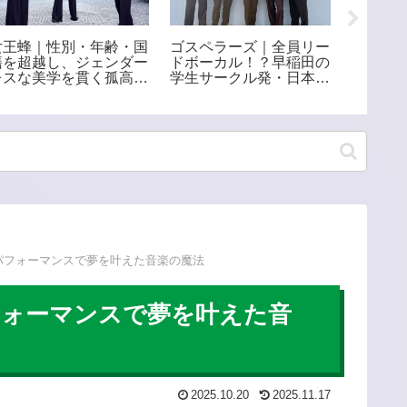
女王蜂｜性別・年齢・国
ゴスペラーズ｜全員リー
玉置浩
籍を超越し、ジェンダー
ドボーカル！？早稲田の
手い！
レスな美学を貫く孤高の
学生サークル発・日本を
日本屈
ロックバンド
代表する5人組アカペラ
グループ
とパフォーマンスで夢を叶えた音楽の魔法
パフォーマンスで夢を叶えた音
2025.10.20
2025.11.17