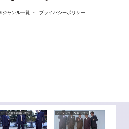
事ジャンル一覧
プライバシーポリシー
アーティスト辞典 -さ行-
アーティスト辞典 -か行-
アーティスト